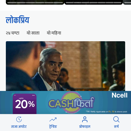
लोकप्रिय
२४ घण्टा
यो साता
यो महिना
शेरबहादुर देउवा स्वदेश फर्किने समय परिवर्तन
ताजा अपडेट
ट्रेन्डिङ
प्रोफाइल
सर्च