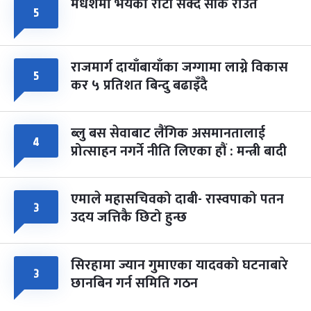
मधेशमा भयको रोटी सेक्दै सीके राउत
५
राजमार्ग दायाँबायाँका जग्गामा लाग्ने विकास
५
कर ५ प्रतिशत बिन्दु बढाइँदै
ब्लु बस सेवाबाट लैंगिक असमानतालाई
४
प्रोत्साहन नगर्ने नीति लिएका हौं : मन्त्री बादी
एमाले महासचिवको दाबी- रास्वपाको पतन
३
उदय जत्तिकै छिटो हुन्छ
सिरहामा ज्यान गुमाएका यादवको घटनाबारे
३
छानबिन गर्न समिति गठन