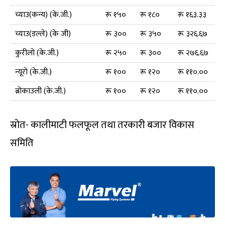
च्याउ(कन्य) (के.जी.)
रू १५०
रू १८०
रू १६३.३३
च्याउ(डल्ले) (के जी)
रू ३००
रू ३५०
रू ३२६.६७
कुरीलो (के.जी.)
रू २५०
रू ३००
रू २७६.६७
न्यूरो (के.जी.)
रू १००
रू १२०
रू ११०.००
ब्रोकाउली (के.जी.)
रू १००
रू १२०
रू ११०.००
स्रोत- कालीमाटी फलफूल तथा तरकारी बजार विकास
समिति