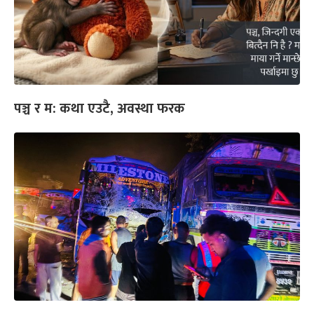
पञ्च र म: कथा एउटै, अवस्था फरक