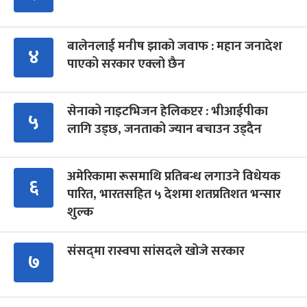
बालेनलाई मनीष झाको जवाफ : महान जनादेश
४
पाएको सरकार एक्लो छैन
सेनाको नाइटभिजन हेलिकप्टर : भीआईपीका
५
लागि उड्छ, जनताको ज्यान बचाउन उड्दैन
अमेरिकामा रूसमाथि प्रतिबन्ध लगाउने विधेयक
६
पारित, भारतसहित ५ देशमा शतप्रतिशत भन्सार
शुल्क
संसद्‍मा रास्वपा सांसदले खोजे सरकार
७