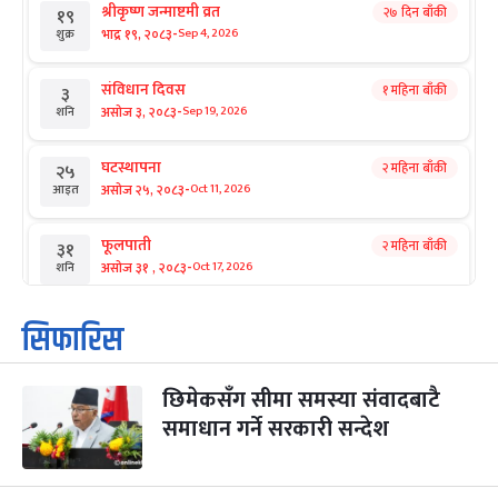
श्रीकृष्ण जन्माष्टमी व्रत
२७ दिन बाँकी
१९
-
भाद्र १९, २०८३
Sep 4, 2026
शुक्र
संविधान दिवस
१ महिना बाँकी
३
-
असोज ३, २०८३
Sep 19, 2026
शनि
घटस्थापना
२ महिना बाँकी
२५
-
असोज २५, २०८३
Oct 11, 2026
आइत
फूलपाती
२ महिना बाँकी
३१
-
असोज ३१ , २०८३
Oct 17, 2026
शनि
कार्तिक सङ्क्रान्ति
२ महिना बाँकी
१
सिफारिस
-
कार्तिक १, २०८३
Oct 18, 2026
आइत
छिमेकसँग सीमा समस्या संवादबाटै
महानवमी
२ महिना बाँकी
३
-
समाधान गर्ने सरकारी सन्देश
कार्तिक ३, २०८३
Oct 20, 2026
मंगल
विजयादशमी
२ महिना बाँकी
४