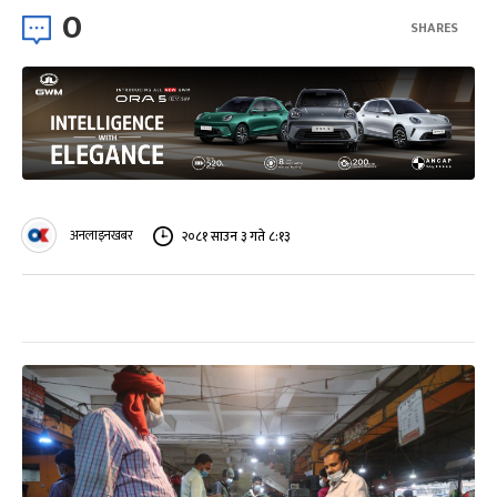
0
SHARES
अनलाइनखबर
२०८१ साउन ३ गते ८:१३