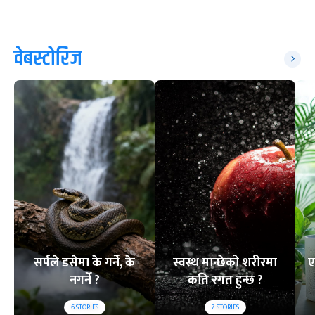
वेबस्टोरिज
सर्पले डसेमा के गर्ने, के
स्वस्थ मान्छेको शरीरमा
ए
नगर्ने ?
कति रगत हुन्छ ?
6
STORIES
7
STORIES