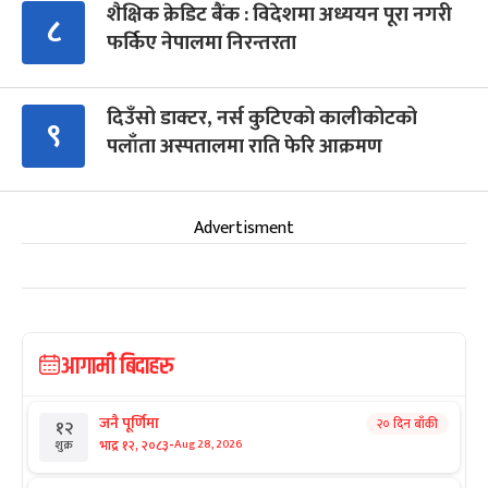
शैक्षिक क्रेडिट बैंक : विदेशमा अध्ययन पूरा नगरी
८
फर्किए नेपालमा निरन्तरता
दिउँसो डाक्टर, नर्स कुटिएको कालीकोटको
९
पलाँता अस्पतालमा राति फेरि आक्रमण
Advertisment
आगामी बिदाहरु
जनै पूर्णिमा
२० दिन बाँकी
१२
-
भाद्र १२, २०८३
Aug 28, 2026
शुक्र