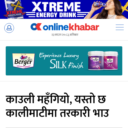
Skip
to
२३ साउन २०८३, शनिबार
content
काउली महँगियो, यस्तो छ
कालीमाटीमा तरकारी भाउ