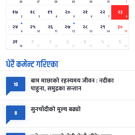
२२
26
27
28
29
30
31
1
-
फाल्गुन २२, २०८३
Mar 6, 2027
शनि
१७
१८
१९
२०
२१
२२
२३
2
3
4
5
6
7
8
अन्तराष्ट्रिय नारी दिवस
७ महिना बाँकी
२४
-
२४
२५
२६
२७
२८
२९
३०
फाल्गुन २४, २०८३
Mar 8, 2027
सोम
9
10
11
12
13
14
15
३१
ग्याल्पो ल्होसार
१
२
३
४
५
६
७ महिना बाँकी
२५
-
फाल्गुन २५, २०८३
Mar 9, 2027
मंगल
16
17
18
19
20
21
22
धेरै कमेन्ट गरिएका
पूर्णिमा व्रत
७ महिना बाँकी
७
-
चैत्र ७, २०८३
Mar 21, 2027
आइत
बाम माछाको रहस्यमय जीवन : नदीका
फागुपूर्णिमा
१०
७ महिना बाँकी
८
पाहुना, समुद्रका सन्तान
-
चैत्र ८, २०८३
Mar 22, 2027
सोम
सुनचाँदीको मूल्य बढ्यो
८