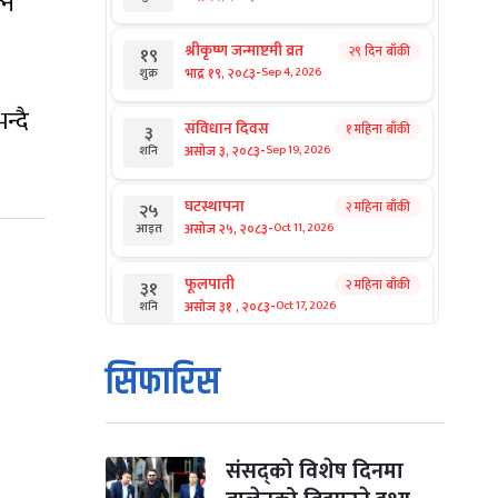
्न
श्रीकृष्ण जन्माष्टमी व्रत
२९ दिन बाँकी
१९
-
भाद्र १९, २०८३
Sep 4, 2026
शुक्र
न्दै
संविधान दिवस
१ महिना बाँकी
३
-
असोज ३, २०८३
Sep 19, 2026
शनि
घटस्थापना
२ महिना बाँकी
२५
-
असोज २५, २०८३
Oct 11, 2026
आइत
फूलपाती
२ महिना बाँकी
३१
-
असोज ३१ , २०८३
Oct 17, 2026
शनि
कार्तिक सङ्क्रान्ति
२ महिना बाँकी
१
सिफारिस
-
कार्तिक १, २०८३
Oct 18, 2026
आइत
महानवमी
२ महिना बाँकी
३
-
कार्तिक ३, २०८३
Oct 20, 2026
मंगल
संसद्को विशेष दिनमा