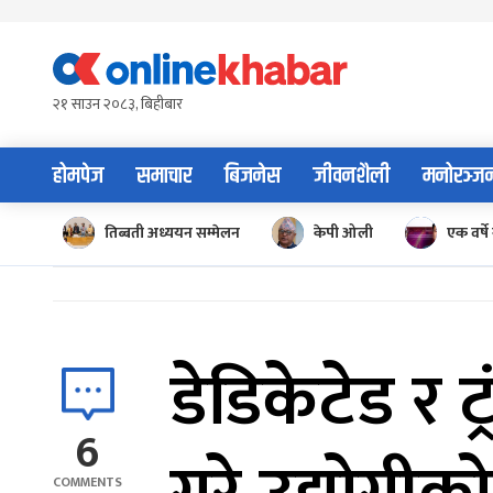
Skip
to
content
२१ साउन २०८३, बिहीबार
होमपेज
समाचार
बिजनेस
जीवनशैली
मनोरञ्ज
तिब्बती अध्ययन सम्मेलन
केपी ओली
एक वर्षे 
डेडिकेटेड र ट
6
COMMENTS