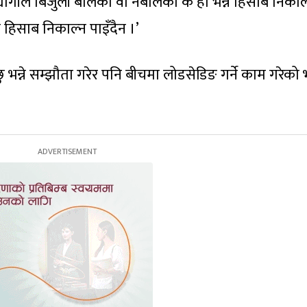
्योगीले बिजुली बालेको वा नबालेको के हो भन्ने हिसाबै निकाल
िसाब निकाल्न पाइँदैन ।’
 भन्ने सम्झौता गरेर पनि बीचमा लोडसेडिङ गर्ने काम गरेको भ