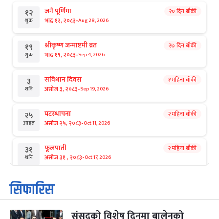
जनै पूर्णिमा
२० दिन बाँकी
१२
-
भाद्र १२, २०८३
Aug 28, 2026
शुक्र
श्रीकृष्ण जन्माष्टमी व्रत
२७ दिन बाँकी
१९
-
भाद्र १९, २०८३
Sep 4, 2026
शुक्र
संविधान दिवस
१ महिना बाँकी
३
-
असोज ३, २०८३
Sep 19, 2026
शनि
घटस्थापना
२ महिना बाँकी
२५
-
असोज २५, २०८३
Oct 11, 2026
आइत
फूलपाती
२ महिना बाँकी
३१
-
असोज ३१ , २०८३
Oct 17, 2026
शनि
कार्तिक सङ्क्रान्ति
२ महिना बाँकी
१
सिफारिस
-
कार्तिक १, २०८३
Oct 18, 2026
आइत
संसद्को विशेष दिनमा बालेनको
महानवमी
२ महिना बाँकी
३