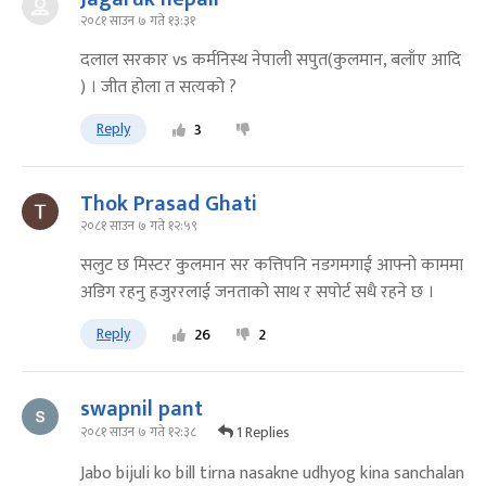
२०८१ साउन ७ गते १३:३१
दलाल सरकार vs कर्मनिस्थ नेपाली सपुत(कुलमान, बलाँए आदि
) । जीत होला त सत्यको ?
Reply
3
Thok Prasad Ghati
२०८१ साउन ७ गते १२:५९
सलुट छ मिस्टर कुलमान सर कत्तिपनि नडगमगाई आफ्नो काममा
अडिग रहनु हजुररलाई जनताको साथ र सपोर्ट सधै रहने छ ।
Reply
26
2
swapnil pant
1 Replies
२०८१ साउन ७ गते १२:३८
Jabo bijuli ko bill tirna nasakne udhyog kina sanchalan