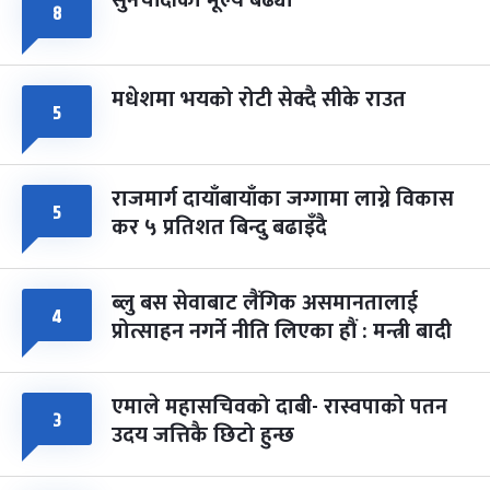
८
मधेशमा भयको रोटी सेक्दै सीके राउत
५
राजमार्ग दायाँबायाँका जग्गामा लाग्ने विकास
५
कर ५ प्रतिशत बिन्दु बढाइँदै
ब्लु बस सेवाबाट लैंगिक असमानतालाई
४
प्रोत्साहन नगर्ने नीति लिएका हौं : मन्त्री बादी
एमाले महासचिवको दाबी- रास्वपाको पतन
३
उदय जत्तिकै छिटो हुन्छ