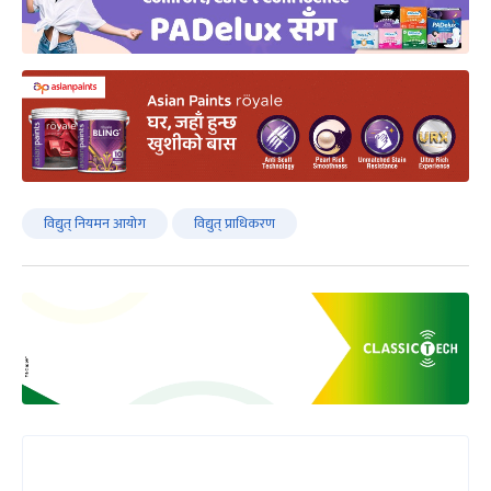
विद्युत् नियमन आयोग
विद्युत् प्राधिकरण