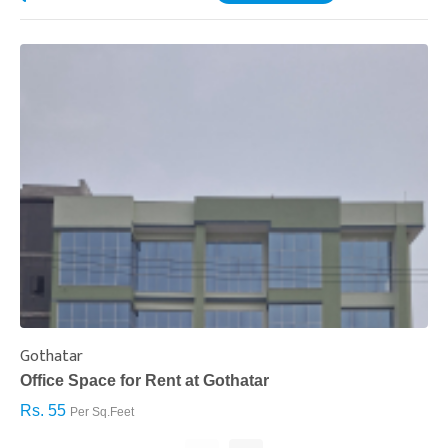
Gothatar
S
Office Space for Rent at Gothatar
H
Rs. 55
R
Per Sq.Feet