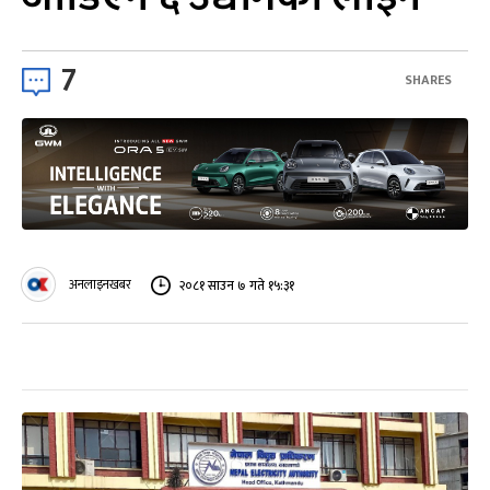
7
SHARES
अनलाइनखबर
२०८१ साउन ७ गते १५:३१