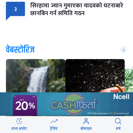
सिरहामा ज्यान गुमाएका यादवको घटनाबारे
३
छानबिन गर्न समिति गठन
वेबस्टोरिज
ताजा अपडेट
ट्रेन्डिङ
प्रोफाइल
सर्च