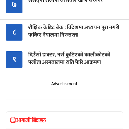
संसद्‍मा रास्वपा सांसदले खोजे सरकार
७
शैक्षिक क्रेडिट बैंक : विदेशमा अध्ययन पूरा नगरी
८
फर्किए नेपालमा निरन्तरता
दिउँसो डाक्टर, नर्स कुटिएको कालीकोटको
९
पलाँता अस्पतालमा राति फेरि आक्रमण
Advertisment
आगामी बिदाहरु