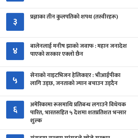
प्रज्ञाका तीन कुलपतिको शपथ (तस्वीरहरू)
३
बालेनलाई मनीष झाको जवाफ : महान जनादेश
४
पाएको सरकार एक्लो छैन
सेनाको नाइटभिजन हेलिकप्टर : भीआईपीका
५
लागि उड्छ, जनताको ज्यान बचाउन उड्दैन
अमेरिकामा रूसमाथि प्रतिबन्ध लगाउने विधेयक
६
पारित, भारतसहित ५ देशमा शतप्रतिशत भन्सार
शुल्क