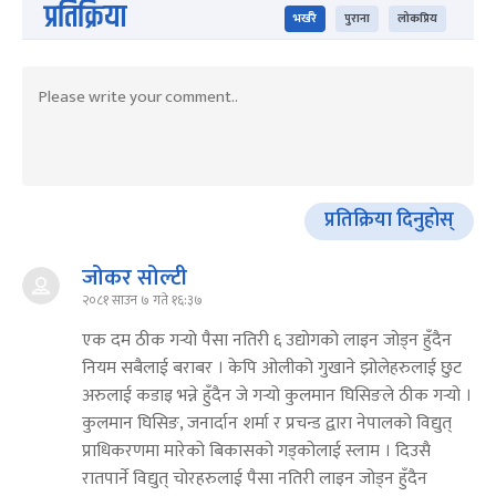
प्रतिक्रिया
भर्खरै
पुराना
लोकप्रिय
प्रतिक्रिया दिनुहोस्
जोकर सोल्टी
२०८१ साउन ७ गते १६:३७
एक दम ठीक गर्‍यो पैसा नतिरी ६ उद्योगको लाइन जोड्न हुँदैन
नियम सबैलाई बराबर । केपि ओलीको गुखाने झोलेहरुलाई छुट
अरुलाई कडाइ भन्ने हुँदैन जे गर्‍यो कुलमान घिसिङले ठीक गर्‍यो ।
कुलमान घिसिङ, जनार्दान शर्मा र प्रचन्ड द्वारा नेपालको विद्युत्
प्राधिकरणमा मारेको बिकासको गड्कोलाई स्लाम । दिउसै
रातपार्ने विद्युत् चोरहरुलाई पैसा नतिरी लाइन जोड्न हुँदैन