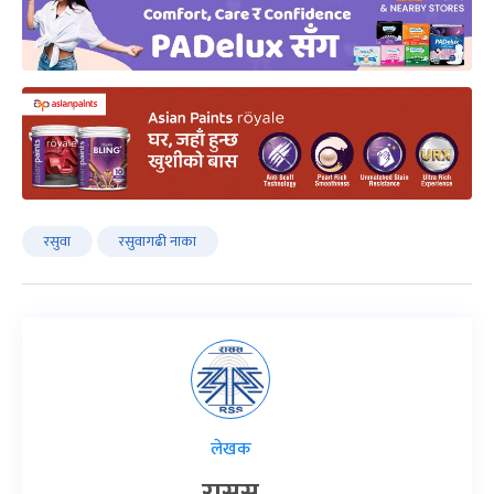
रसुवा
रसुवागढी नाका
लेखक
रासस