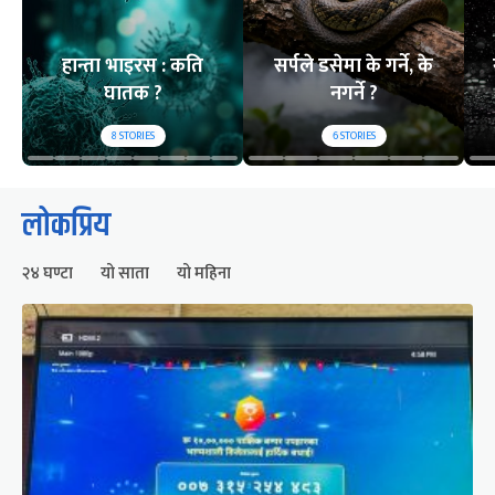
हान्ता भाइरस : कति
सर्पले डसेमा के गर्ने, के
घातक ?
नगर्ने ?
8
STORIES
6
STORIES
लोकप्रिय
२४ घण्टा
यो साता
यो महिना