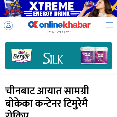
Skip
to
२२ साउन २०८३, शुक्रबार
content
चीनबाट आयात सामग्री
बोकेका कन्टेनर टिमुरेमै
रोकिए