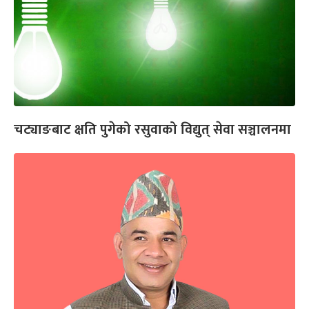
चट्याङबाट क्षति पुगेको रसुवाको विद्युत् सेवा सञ्चालनमा