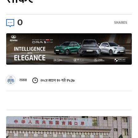
0
SHARES
रासस
२०८१ साउन १० गते १५:३७