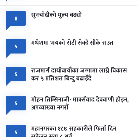
सुनचाँदीको मूल्य बढ्यो
८
मधेशमा भयको रोटी सेक्दै सीके राउत
५
राजमार्ग दायाँबायाँका जग्गामा लाग्ने विकास
५
कर ५ प्रतिशत बिन्दु बढाइँदै
मोहन तिम्सिनाजी- मार्क्सवाद देववाणी होइन,
५
अपव्याख्या नगरौं
महानगरका १८७ सहकारीले फिर्ता दिन
५
सकेनन् सवा ८ अर्ब