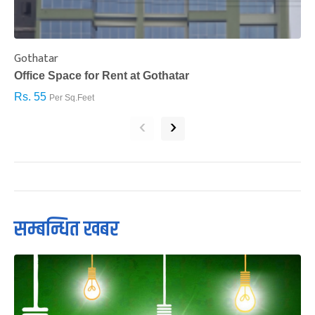
Gothatar
S
Office Space for Rent at Gothatar
H
Rs. 55
R
Per Sq.Feet
‹
›
सम्बन्धित खबर