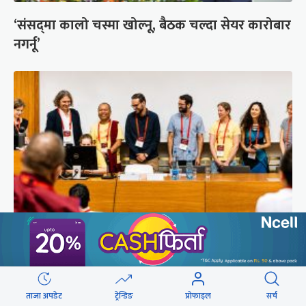
‘संसद्‍मा कालो चस्मा खोल्नू, बैठक चल्दा सेयर कारोबार
नगर्नू’
सुरक्षा रिपोर्ट : प्राज्ञिक आवरणमा तिब्बत पक्षीय भाष्य
निर्माणको योजना
ताजा अपडेट
ट्रेन्डिङ
प्रोफाइल
सर्च