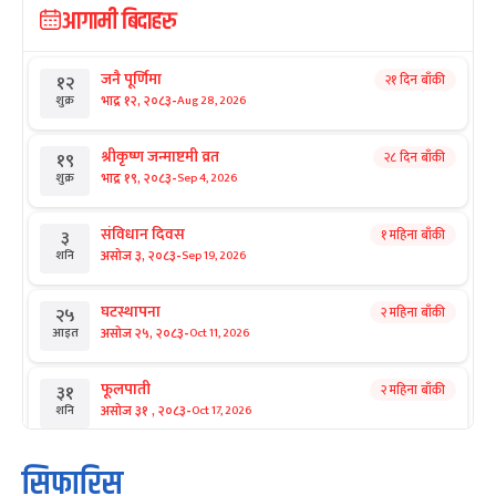
आगामी बिदाहरु
जनै पूर्णिमा
२१ दिन बाँकी
१२
-
भाद्र १२, २०८३
Aug 28, 2026
शुक्र
श्रीकृष्ण जन्माष्टमी व्रत
२८ दिन बाँकी
१९
-
भाद्र १९, २०८३
Sep 4, 2026
शुक्र
संविधान दिवस
१ महिना बाँकी
३
-
असोज ३, २०८३
Sep 19, 2026
शनि
घटस्थापना
२ महिना बाँकी
२५
-
असोज २५, २०८३
Oct 11, 2026
आइत
फूलपाती
२ महिना बाँकी
३१
-
असोज ३१ , २०८३
Oct 17, 2026
शनि
कार्तिक सङ्क्रान्ति
२ महिना बाँकी
१
सिफारिस
-
कार्तिक १, २०८३
Oct 18, 2026
आइत