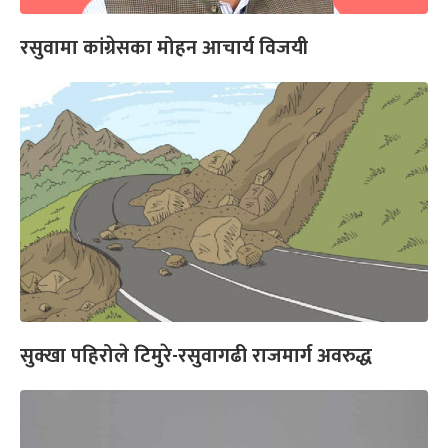
रसुवामा कांग्रेसका मोहन आचार्य विजयी
सुक्खा पहिरोले टिमुरे-रसुवागढी राजमार्ग अवरुद्ध