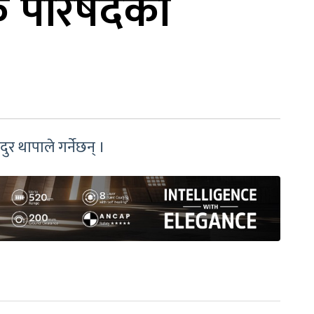
िक परिषदको
र थापाले गर्नेछन् ।