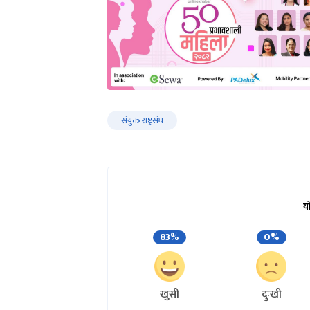
संयुक्त राष्ट्रसंघ
य
83%
0%
खुसी
दुःखी