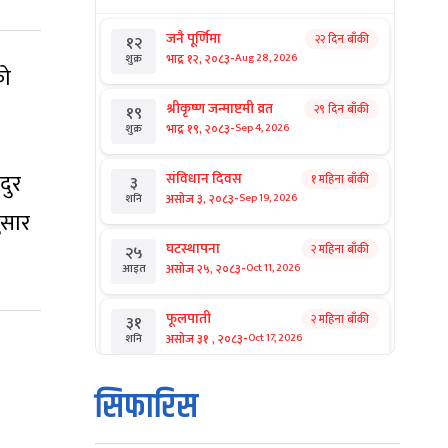
जनै पूर्णिमा
२२ दिन बाँकी
१२
-
भाद्र १२, २०८३
Aug 28, 2026
शुक्र
को
श्रीकृष्ण जन्माष्टमी व्रत
२९ दिन बाँकी
१९
-
भाद्र १९, २०८३
Sep 4, 2026
शुक्र
दुर
संविधान दिवस
१ महिना बाँकी
३
-
असोज ३, २०८३
Sep 19, 2026
शनि
ुसार
घटस्थापना
२ महिना बाँकी
२५
-
असोज २५, २०८३
Oct 11, 2026
आइत
फूलपाती
२ महिना बाँकी
३१
-
असोज ३१ , २०८३
Oct 17, 2026
शनि
कार्तिक सङ्क्रान्ति
२ महिना बाँकी
१
सिफारिस
-
कार्तिक १, २०८३
Oct 18, 2026
आइत