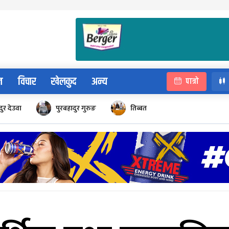
न
विचार
खेलकुद
अन्य
पात्रो
ुर देउवा
पुरबहादुर गुरुङ
तिब्बत