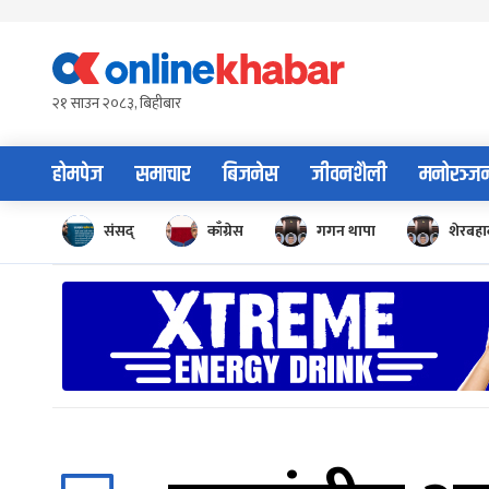
Skip
to
content
२१ साउन २०८३, बिहीबार
होमपेज
समाचार
बिजनेस
जीवनशैली
मनोरञ्ज
संसद्
काँग्रेस
गगन थापा
शेरबहाद