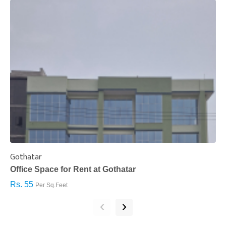
Gothatar
S
Office Space for Rent at Gothatar
H
Rs. 55
R
Per Sq.Feet
‹
›