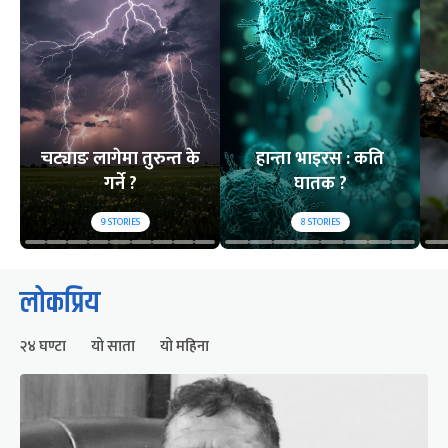
चट्याङ लागेमा तुरुन्त के
हान्ता भाइरस : कति
गर्ने ?
घातक ?
9
STORIES
8
STORIES
लोकप्रिय
२४ घण्टा
यो साता
यो महिना