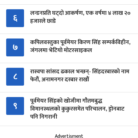
लन्डनप्रति घट्दो आकर्षण, एक वर्षमा ४ लाख २०
६
हजारले छाडे
कपिलवस्तुका पूर्वमेयर किरण सिंह सम्पर्कविहीन,
७
जंगलमा भेटियो मोटरसाइकल
रास्वपा सांसद ढकाल भन्छन्- सिंहदरबारको नाम
८
फेरौं, अनामनगर दरबार राखौं
पूर्वमेयर सिंहको खोजीमा गौतमबुद्ध
९
विमानस्थलको कुकुरसमेत परिचालन, ड्रोनबाट
पनि निगरानी
Advertisment