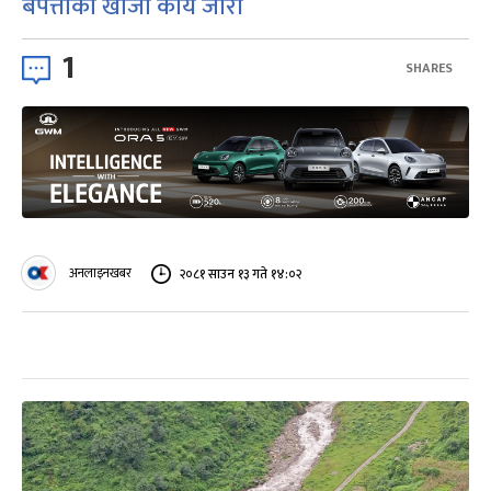
बेपत्ताको खोजी कार्य जारी
1
SHARES
अनलाइनखबर
२०८१ साउन १३ गते १४:०२