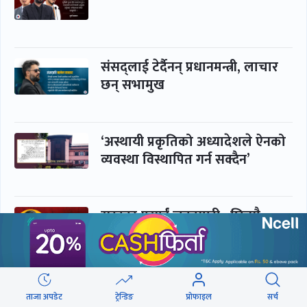
संसद्लाई टेर्दैनन् प्रधानमन्त्री, लाचार
छन् सभामुख
‘अस्थायी प्रकृतिको अध्यादेशले ऐनको
व्यवस्था विस्थापित गर्न सक्दैन’
सरकार-प्रसाईं लुकामारी : छिनमै
पक्राउ, तुरुन्तै रिहा
‘कामचलाउ’ नेतृत्वले थलियो स्वास्थ्य
ताजा अपडेट
ट्रेन्डिङ
प्रोफाइल
सर्च