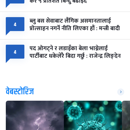
कर ५ प्रतिशत बिन्दु बढाइँदै
ब्लु बस सेवाबाट लैंगिक असमानतालाई
४
प्रोत्साहन नगर्ने नीति लिएका हौं : मन्त्री बादी
पद ओगट्ने र लडाइँका बेला भाग्नेलाई
४
पार्टीबाट धकेलेरै बिदा गर्छु : राजेन्द्र लिङ्देन
वेबस्टोरिज