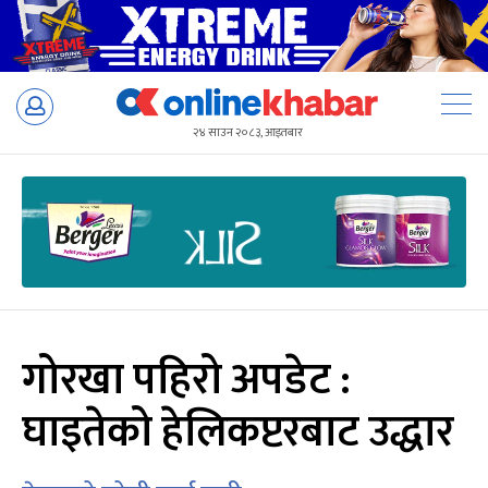
Skip
to
२४ साउन २०८३, आइतबार
content
गोरखा पहिरो अपडेट :
घाइतेको हेलिकप्टरबाट उद्धार