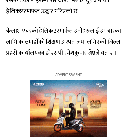
रेसेफाँटको पहिरोमा परि घाइते भएका दुई जनाको
हेलिकप्टरमार्फत उद्धार गरिएको छ ।
कैलाश एयरको हेलिकप्टरमार्फत उनीहरुलाई उपचारका
लागि काठमाडौंको शिक्षण अस्पतालमा लगिएको जिल्ला
प्रहरी कार्यालयका डीएसपी रमेशकुमार श्रेष्ठले बताए ।