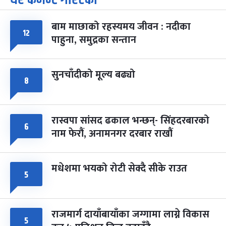
-
चैत्र ७, २०८३
Mar 21, 2027
आइत
बाम माछाको रहस्यमय जीवन : नदीका
फागुपूर्णिमा
१२
७ महिना बाँकी
८
पाहुना, समुद्रका सन्तान
-
चैत्र ८, २०८३
Mar 22, 2027
सोम
सुनचाँदीको मूल्य बढ्यो
८
रास्वपा सांसद ढकाल भन्छन्- सिंहदरबारको
६
नाम फेरौं, अनामनगर दरबार राखौं
मधेशमा भयको रोटी सेक्दै सीके राउत
५
राजमार्ग दायाँबायाँका जग्गामा लाग्ने विकास
५