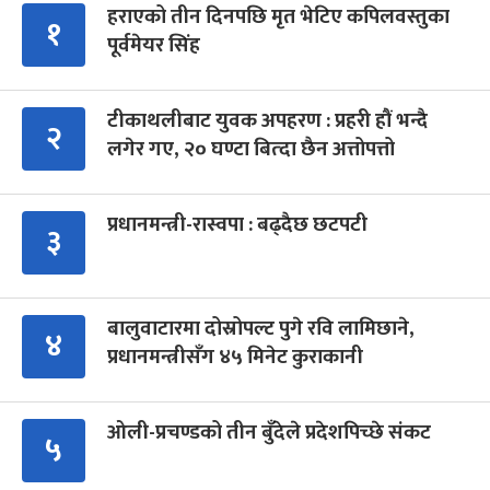
हराएको तीन दिनपछि मृत भेटिए कपिलवस्तुका
१
पूर्वमेयर सिंह
टीकाथलीबाट युवक अपहरण : प्रहरी हौं भन्दै
२
लगेर गए, २० घण्टा बित्दा छैन अत्तोपत्तो
प्रधानमन्त्री-रास्वपा : बढ्दैछ छटपटी
३
बालुवाटारमा दोस्रोपल्ट पुगे रवि लामिछाने,
४
प्रधानमन्त्रीसँग ४५ मिनेट कुराकानी
ओली-प्रचण्डको तीन बुँदेले प्रदेशपिच्छे संकट
५