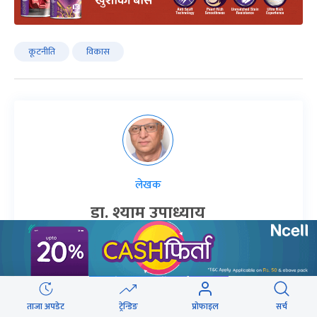
कूटनीति
विकास
लेखक
डा. श्याम उपाध्याय
समसामयिक विषयहरूमा कलम चलाउने डा उपाध्याय
राष्ट्रसंघीय सेवा निवृत तथ्यांकविद हुन् ।
लेखकको सबै आर्टिकल
ताजा अपडेट
ट्रेन्डिङ
प्रोफाइल
सर्च