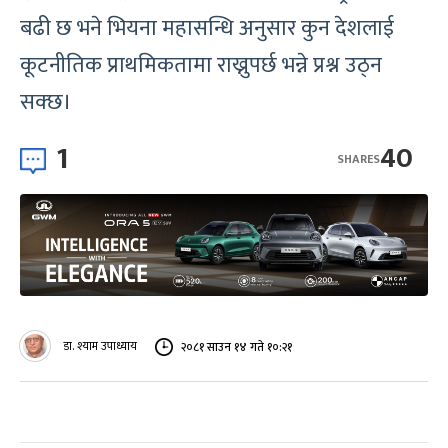
बढी छ भने भियना महासन्धि अनुसार कुन देशलाई
कूटनीतिक प्राथमिकतामा राख्नुपर्छ भन्ने प्रश्न उठ्न
सक्छ।
1
40
SHARES
डा. श्याम उपाध्याय
२०८१ साउन १४ गते १०:२१