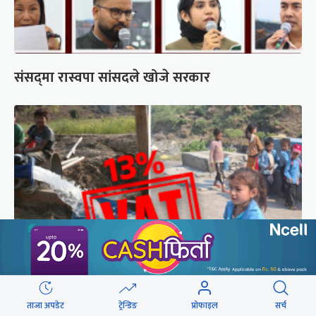
संसद्‍मा रास्वपा सांसदले खोजे सरकार
सिँचाइ र खानेपानी : विद्युत् महसुलमा सहुलियत दर, तर
ताजा अपडेट
ट्रेन्डिङ
प्रोफाइल
सर्च