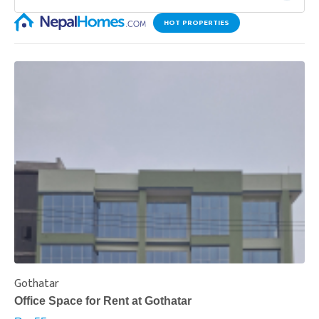
HOT PROPERTIES
Gothatar
S
Office Space for Rent at Gothatar
H