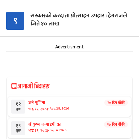
सरकारको करदाता प्रोत्साहन उपहार : हेमराजले
९
जिते १० लाख
Advertisment
आगामी बिदाहरु
जनै पूर्णिमा
२० दिन बाँकी
१२
-
भाद्र १२, २०८३
Aug 28, 2026
शुक्र
श्रीकृष्ण जन्माष्टमी व्रत
२७ दिन बाँकी
१९
-
भाद्र १९, २०८३
Sep 4, 2026
शुक्र