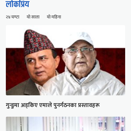
लोकप्रिय
२४ घण्टा
यो साता
यो महिना
गुन्डुमा अड्किए एमाले पुनर्गठनका प्रस्तावहरू