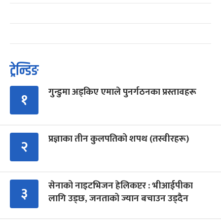
ट्रेन्डिङ
गुन्डुमा अड्किए एमाले पुनर्गठनका प्रस्तावहरू
१
प्रज्ञाका तीन कुलपतिको शपथ (तस्वीरहरू)
२
सेनाको नाइटभिजन हेलिकप्टर : भीआईपीका
३
लागि उड्छ, जनताको ज्यान बचाउन उड्दैन