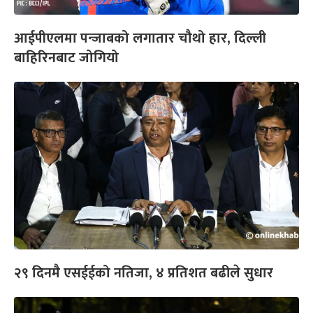
आईपीएलमा पन्जाबको लगातार चौथो हार, दिल्ली
बाहिरिनबाट जोगियो
२९ दिनमै एसईईको नतिजा, ४ प्रतिशत बढीले सुधार