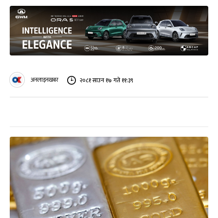
अनलाइनखबर
२०८१ साउन १७ गते ११:३९