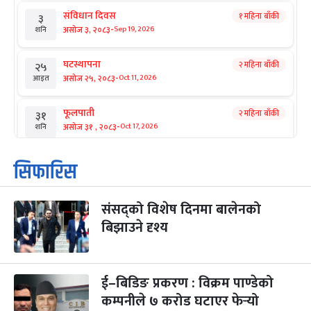
संविधान दिवस
१ महिना बाँकी
३
-
असोज ३, २०८३
Sep 19, 2026
शनि
घटस्थापना
२ महिना बाँकी
२५
-
असोज २५, २०८३
Oct 11, 2026
आइत
फूलपाती
२ महिना बाँकी
३१
-
असोज ३१ , २०८३
Oct 17, 2026
शनि
कार्तिक सङ्क्रान्ति
२ महिना बाँकी
१
सिफारिस
-
कार्तिक १, २०८३
Oct 18, 2026
आइत
संसद्को विशेष दिनमा बालेनको
महानवमी
२ महिना बाँकी
३
-
बिझाउने दृश्य
कार्तिक ३, २०८३
Oct 20, 2026
मंगल
विजयादशमी
२ महिना बाँकी
४
-
कार्तिक ४, २०८३
Oct 21, 2026
बुध
ई–बिडिङ प्रकरण : विक्रम पाण्डेको
कम्पनीले ७ करोड घटाएर फेर्‍यो
पापा‌ङ्कुशा एकादशी व्रत
२ महिना बाँकी
५