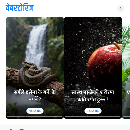
वेबस्टोरिज
सर्पले डसेमा के गर्ने, के
स्वस्थ मान्छेको शरीरमा
ए
नगर्ने ?
कति रगत हुन्छ ?
6
STORIES
7
STORIES