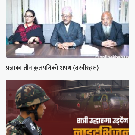
प्रज्ञाका तीन कुलपतिको शपथ (तस्वीरहरू)