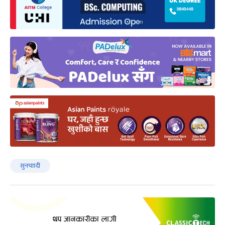
सुनचाादी