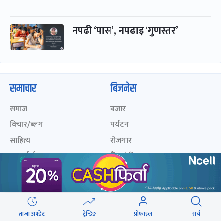
नपढी ‘पास’, नपढाइ ‘गुणस्तर’
समाचार
बिजनेस
समाज
बजार
विचार/ब्लग
पर्यटन
साहित्य
रोजगार
अन्तर्वार्ता
बैंक / वित्त
खेलकुद़़
अटो
जीवनशैली/स्वास्थ्य
सूचना-प्रविधि
प्रवास
ताजा अपडेट
ट्रेन्डिङ
प्रोफाइल
सर्च
अन्तर्राष्ट्रिय