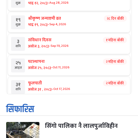
-
भाद्र १२, २०८३
Aug 28, 2026
शुक्र
श्रीकृष्ण जन्माष्टमी व्रत
२८ दिन बाँकी
१९
-
भाद्र १९, २०८३
Sep 4, 2026
शुक्र
संविधान दिवस
१ महिना बाँकी
३
-
असोज ३, २०८३
Sep 19, 2026
शनि
घटस्थापना
२ महिना बाँकी
२५
-
असोज २५, २०८३
Oct 11, 2026
आइत
फूलपाती
२ महिना बाँकी
३१
-
असोज ३१ , २०८३
Oct 17, 2026
शनि
कार्तिक सङ्क्रान्ति
२ महिना बाँकी
१
सिफारिस
-
कार्तिक १, २०८३
Oct 18, 2026
आइत
सिंगो पालिका नै लालपुर्जाविहीन
महानवमी
२ महिना बाँकी
३
-
कार्तिक ३, २०८३
Oct 20, 2026
मंगल