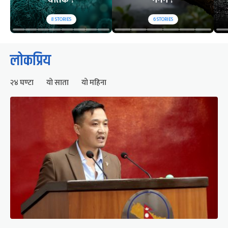
घातक ?
नगर्ने ?
8
STORIES
6
STORIES
लोकप्रिय
२४ घण्टा
यो साता
यो महिना