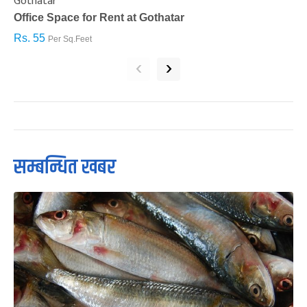
Gothatar
S
Office Space for Rent at Gothatar
H
Rs. 55
R
Per Sq.Feet
‹
›
सम्बन्धित खबर