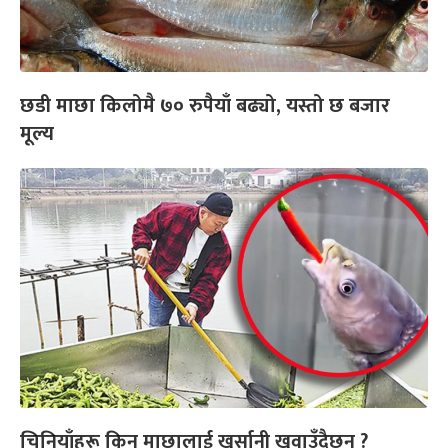
छडी माछा किलोमै ७० रुपैयाँ बढ्यो, यस्तो छ बजार
मूल्य
चिनियाँहरू किन माछालाई खुर्सानी खुवाउँदैछन् ?