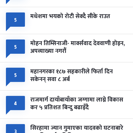
मधेशमा भयको रोटी सेक्दै सीके राउत
५
मोहन तिम्सिनाजी- मार्क्सवाद देववाणी होइन,
५
अपव्याख्या नगरौं
महानगरका १८७ सहकारीले फिर्ता दिन
५
सकेनन् सवा ८ अर्ब
राजमार्ग दायाँबायाँका जग्गामा लाग्ने विकास
४
कर ५ प्रतिशत बिन्दु बढाइँदै
सिरहामा ज्यान गुमाएका यादवको घटनाबारे
३