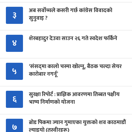
अब सर्वोच्चले कसरी गर्छ कांग्रेस विवादको
३
सुनुवाइ ?
शेरबहादुर देउवा साउन २६ गते स्वदेश फर्किने
४
‘संसद्‍मा कालो चस्मा खोल्नू, बैठक चल्दा सेयर
५
कारोबार नगर्नू’
सुरक्षा रिपोर्ट : प्राज्ञिक आवरणमा तिब्बत पक्षीय
६
भाष्य निर्माणको योजना
ब्रोड पिकमा ज्यान गुमाएका युक्तको शव काठमाडौं
७
ल्याइयो (तस्वीरहरू)