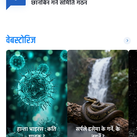
छानबिन गर्न समिति गठन
वेबस्टोरिज
हान्ता भाइरस : कति
सर्पले डसेमा के गर्ने, के