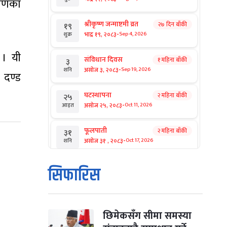
रमणका
श्रीकृष्ण जन्माष्टमी व्रत
२७ दिन बाँकी
१९
-
भाद्र १९, २०८३
Sep 4, 2026
शुक्र
 । यी
संविधान दिवस
१ महिना बाँकी
३
-
असोज ३, २०८३
Sep 19, 2026
शनि
र दण्ड
घटस्थापना
२ महिना बाँकी
२५
-
असोज २५, २०८३
Oct 11, 2026
आइत
फूलपाती
२ महिना बाँकी
३१
-
असोज ३१ , २०८३
Oct 17, 2026
शनि
कार्तिक सङ्क्रान्ति
२ महिना बाँकी
१
सिफारिस
-
कार्तिक १, २०८३
Oct 18, 2026
आइत
महानवमी
२ महिना बाँकी
३
-
कार्तिक ३, २०८३
Oct 20, 2026
मंगल
छिमेकसँग सीमा समस्या