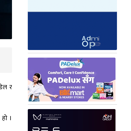
ौडेल र
 हो ।