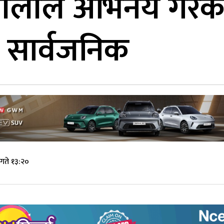
ी ओलीले अभिनय गरेको
र सार्वजनिक
गते १३:२०