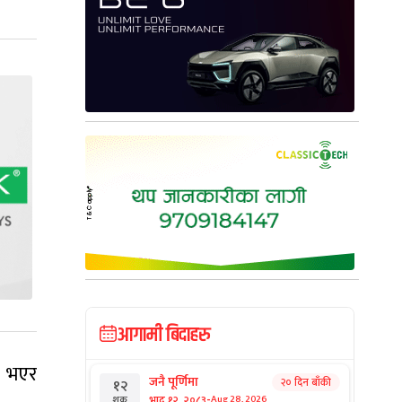
आगामी बिदाहरु
त भएर
जनै पूर्णिमा
२० दिन बाँकी
१२
-
भाद्र १२, २०८३
Aug 28, 2026
शुक्र