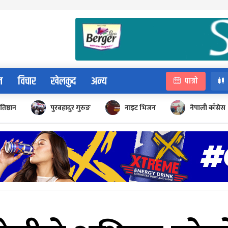
न
विचार
खेलकुद
अन्य
पात्रो
रतिष्ठान
पुरबहादुर गुरुङ
नाइट भिजन
नेपाली काँग्रेस