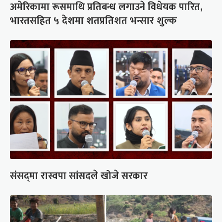
अमेरिकामा रूसमाथि प्रतिबन्ध लगाउने विधेयक पारित,
भारतसहित ५ देशमा शतप्रतिशत भन्सार शुल्क
संसद्‍मा रास्वपा सांसदले खोजे सरकार