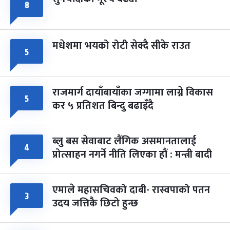
८
मधेशमा भयको रोटी सेक्दै सीके राउत
५
राजमार्ग दायाँबायाँका जग्गामा लाग्ने विकास
५
कर ५ प्रतिशत बिन्दु बढाइँदै
ब्लु बस सेवाबाट लैंगिक असमानतालाई
४
प्रोत्साहन नगर्ने नीति लिएका हौं : मन्त्री बादी
एमाले महासचिवको दाबी- रास्वपाको पतन
३
उदय जत्तिकै छिटो हुन्छ