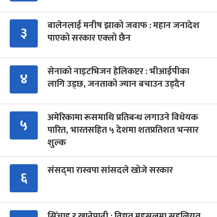
बालेनलाई मनीष झाको जवाफ : महान जनादेश
३
पाएको सरकार एक्लो छैन
सेनाको नाइटभिजन हेलिकप्टर : भीआईपीका
४
लागि उड्छ, जनताको ज्यान बचाउन उड्दैन
अमेरिकामा रूसमाथि प्रतिबन्ध लगाउने विधेयक
५
पारित, भारतसहित ५ देशमा शतप्रतिशत भन्सार
शुल्क
संसद्‍मा रास्वपा सांसदले खोजे सरकार
६
सिँचाइ र खानेपानी : विद्युत् महसुलमा सहुलियत