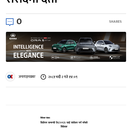
0
SHARES
अनलाइनखबर
२०८१ भदौ २ गते १४:०९