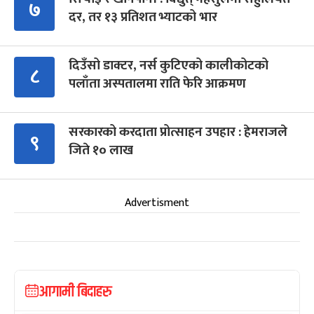
७
दर, तर १३ प्रतिशत भ्याटको भार
दिउँसो डाक्टर, नर्स कुटिएको कालीकोटको
८
पलाँता अस्पतालमा राति फेरि आक्रमण
सरकारको करदाता प्रोत्साहन उपहार : हेमराजले
९
जिते १० लाख
Advertisment
आगामी बिदाहरु