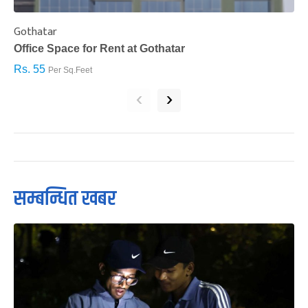
Gothatar
S
Office Space for Rent at Gothatar
H
Rs. 55
R
Per Sq.Feet
‹
›
सम्बन्धित खबर