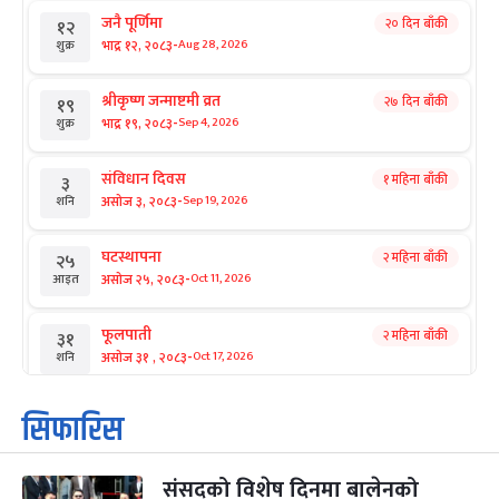
जनै पूर्णिमा
२० दिन बाँकी
१२
-
भाद्र १२, २०८३
Aug 28, 2026
शुक्र
श्रीकृष्ण जन्माष्टमी व्रत
२७ दिन बाँकी
१९
-
भाद्र १९, २०८३
Sep 4, 2026
शुक्र
संविधान दिवस
१ महिना बाँकी
३
-
असोज ३, २०८३
Sep 19, 2026
शनि
घटस्थापना
२ महिना बाँकी
२५
-
असोज २५, २०८३
Oct 11, 2026
आइत
फूलपाती
२ महिना बाँकी
३१
-
असोज ३१ , २०८३
Oct 17, 2026
शनि
कार्तिक सङ्क्रान्ति
२ महिना बाँकी
१
सिफारिस
-
कार्तिक १, २०८३
Oct 18, 2026
आइत
संसद्को विशेष दिनमा बालेनको
महानवमी
२ महिना बाँकी
३