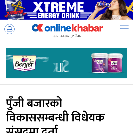
Skip
to
२३ साउन २०८३, शनिबार
content
पुँजी बजारको
विकाससम्बन्धी विधेयक
संसदमा दर्ता