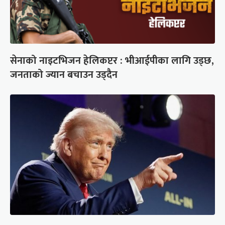
सेनाको नाइटभिजन हेलिकप्टर : भीआईपीका लागि उड्छ,
जनताको ज्यान बचाउन उड्दैन