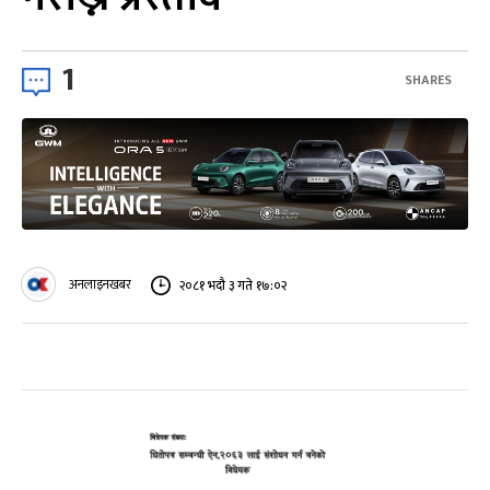
1
SHARES
अनलाइनखबर
२०८१ भदौ ३ गते १७:०२