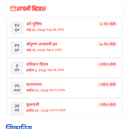
आगामी बिदाहरु
जनै पूर्णिमा
२० दिन बाँकी
१२
-
भाद्र १२, २०८३
Aug 28, 2026
शुक्र
श्रीकृष्ण जन्माष्टमी व्रत
२७ दिन बाँकी
१९
-
भाद्र १९, २०८३
Sep 4, 2026
शुक्र
संविधान दिवस
१ महिना बाँकी
३
-
असोज ३, २०८३
Sep 19, 2026
शनि
घटस्थापना
२ महिना बाँकी
२५
-
असोज २५, २०८३
Oct 11, 2026
आइत
फूलपाती
२ महिना बाँकी
३१
-
असोज ३१ , २०८३
Oct 17, 2026
शनि
कार्तिक सङ्क्रान्ति
२ महिना बाँकी
१