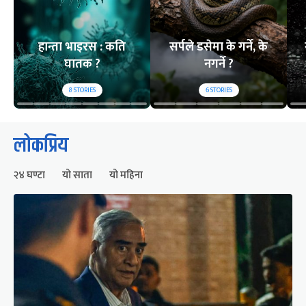
हान्ता भाइरस : कति
सर्पले डसेमा के गर्ने, के
घातक ?
नगर्ने ?
8
STORIES
6
STORIES
लोकप्रिय
२४ घण्टा
यो साता
यो महिना