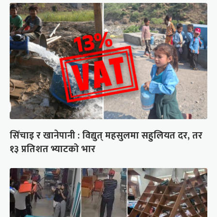
सिँचाइ र खानेपानी : विद्युत् महसुलमा सहुलियत दर, तर
१३ प्रतिशत भ्याटको भार