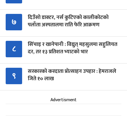
दिउँसो डाक्टर, नर्स कुटिएको कालीकोटको
७
पलाँता अस्पतालमा राति फेरि आक्रमण
सिँचाइ र खानेपानी : विद्युत् महसुलमा सहुलियत
८
दर, तर १३ प्रतिशत भ्याटको भार
सरकारको करदाता प्रोत्साहन उपहार : हेमराजले
९
जिते १० लाख
Advertisment