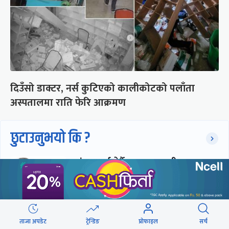
दिउँसो डाक्टर, नर्स कुटिएको कालीकोटको पलाँता
अस्पतालमा राति फेरि आक्रमण
छुटाउनुभयो कि ?
संसद्लाई टेर्दैनन् प्रधानमन्त्री, लाचार
छन् सभामुख
‘अस्थायी प्रकृतिको अध्यादेशले ऐनको
ताजा अपडेट
ट्रेन्डिङ
प्रोफाइल
सर्च