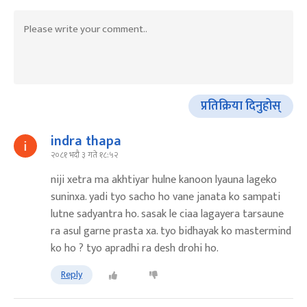
प्रतिक्रिया दिनुहोस्
indra thapa
२०८१ भदौ ३ गते १८:५२
niji xetra ma akhtiyar hulne kanoon lyauna lageko
suninxa. yadi tyo sacho ho vane janata ko sampati
lutne sadyantra ho. sasak le ciaa lagayera tarsaune
ra asul garne prasta xa. tyo bidhayak ko mastermind
ko ho ? tyo apradhi ra desh drohi ho.
Reply