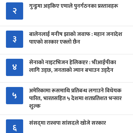
गुन्डुमा अड्किए एमाले पुनर्गठनका प्रस्तावहरू
२
बालेनलाई मनीष झाको जवाफ : महान जनादेश
३
पाएको सरकार एक्लो छैन
सेनाको नाइटभिजन हेलिकप्टर : भीआईपीका
४
लागि उड्छ, जनताको ज्यान बचाउन उड्दैन
अमेरिकामा रूसमाथि प्रतिबन्ध लगाउने विधेयक
५
पारित, भारतसहित ५ देशमा शतप्रतिशत भन्सार
शुल्क
संसद्‍मा रास्वपा सांसदले खोजे सरकार
६