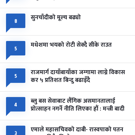
सुनचाँदीको मूल्य बढ्यो
८
मधेशमा भयको रोटी सेक्दै सीके राउत
५
राजमार्ग दायाँबायाँका जग्गामा लाग्ने विकास
५
कर ५ प्रतिशत बिन्दु बढाइँदै
ब्लु बस सेवाबाट लैंगिक असमानतालाई
४
प्रोत्साहन नगर्ने नीति लिएका हौं : मन्त्री बादी
एमाले महासचिवको दाबी- रास्वपाको पतन
३