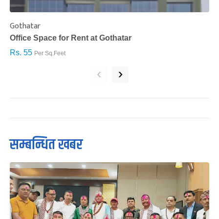
Gothatar
S
Office Space for Rent at Gothatar
H
Rs. 55
R
Per Sq.Feet
‹
›
सम्बन्धित खबर