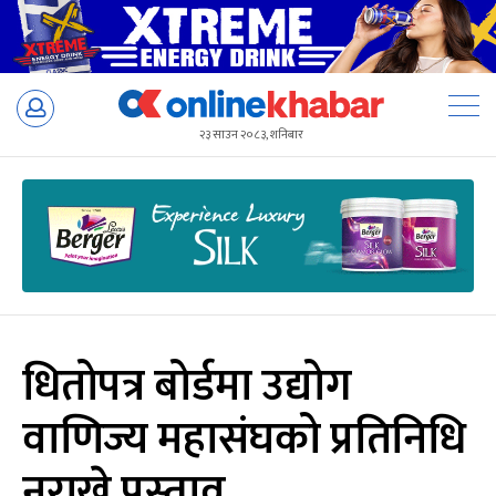
Skip
to
२३ साउन २०८३, शनिबार
content
धितोपत्र बोर्डमा उद्योग
वाणिज्य महासंघको प्रतिनिधि
नराख्ने प्रस्ताव