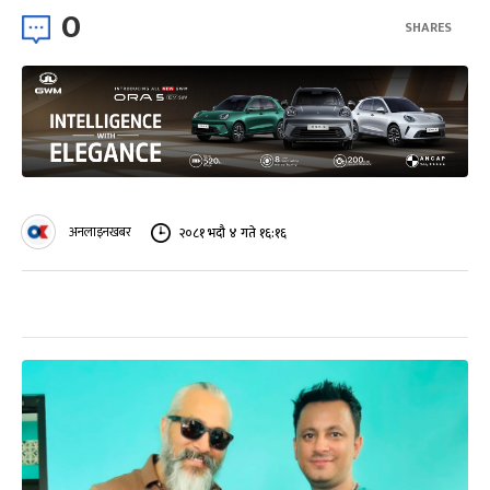
0
SHARES
अनलाइनखबर
२०८१ भदौ ४ गते १६:१६