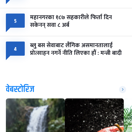
महानगरका १८७ सहकारीले फिर्ता दिन
५
सकेनन् सवा ८ अर्ब
ब्लु बस सेवाबाट लैंगिक असमानतालाई
४
प्रोत्साहन नगर्ने नीति लिएका हौं : मन्त्री बादी
वेबस्टोरिज