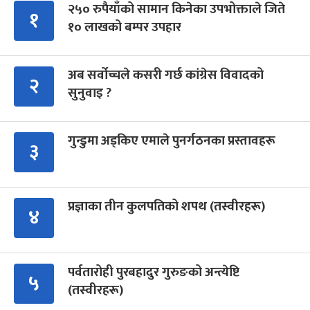
२५० रुपैयाँको सामान किनेका उपभोक्ताले जिते
१
१० लाखको बम्पर उपहार
अब सर्वोच्चले कसरी गर्छ कांग्रेस विवादको
२
सुनुवाइ ?
गुन्डुमा अड्किए एमाले पुनर्गठनका प्रस्तावहरू
३
प्रज्ञाका तीन कुलपतिको शपथ (तस्वीरहरू)
४
पर्वतारोही पुरबहादुर गुरुङको अन्त्येष्टि
५
(तस्वीरहरू)