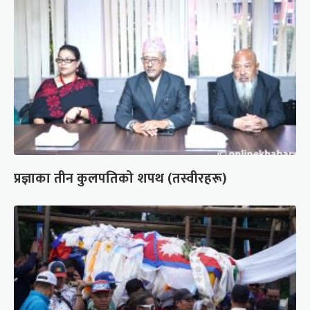
प्रज्ञाका तीन कुलपतिको शपथ (तस्वीरहरू)