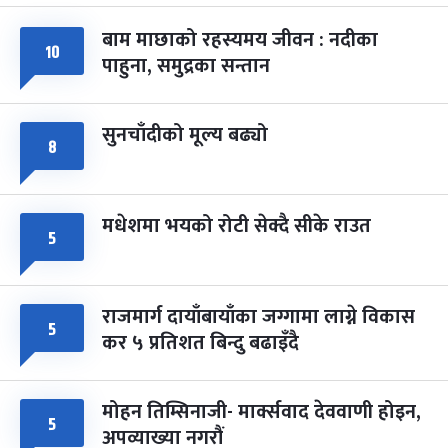
बाम माछाको रहस्यमय जीवन : नदीका
फागुपूर्णिमा
७ महिना बाँकी
८
१०
पाहुना, समुद्रका सन्तान
-
चैत्र ८, २०८३
Mar 22, 2027
सोम
सुनचाँदीको मूल्य बढ्यो
८
मधेशमा भयको रोटी सेक्दै सीके राउत
५
राजमार्ग दायाँबायाँका जग्गामा लाग्ने विकास
५
कर ५ प्रतिशत बिन्दु बढाइँदै
मोहन तिम्सिनाजी- मार्क्सवाद देववाणी होइन,
५
अपव्याख्या नगरौं