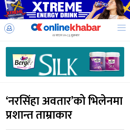
Skip
to
२२ साउन २०८३, शुक्रबार
content
‘नरसिंहा अवतार’को भिलेनमा
प्रशान्त ताम्राकार