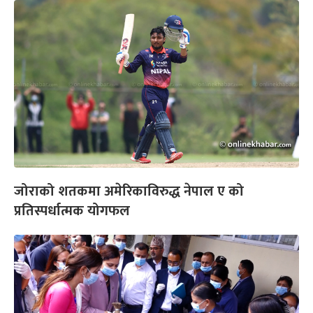
जोराको शतकमा अमेरिकाविरुद्ध नेपाल ए को
प्रतिस्पर्धात्मक योगफल