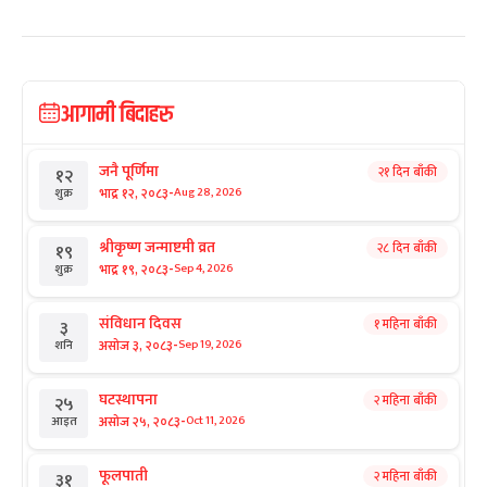
आगामी बिदाहरु
जनै पूर्णिमा
२१ दिन बाँकी
१२
-
भाद्र १२, २०८३
Aug 28, 2026
शुक्र
श्रीकृष्ण जन्माष्टमी व्रत
२८ दिन बाँकी
१९
-
भाद्र १९, २०८३
Sep 4, 2026
शुक्र
संविधान दिवस
१ महिना बाँकी
३
-
असोज ३, २०८३
Sep 19, 2026
शनि
घटस्थापना
२ महिना बाँकी
२५
-
असोज २५, २०८३
Oct 11, 2026
आइत
फूलपाती
२ महिना बाँकी
३१