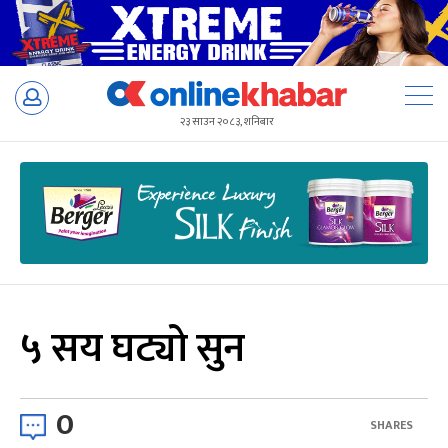
Skip
to
२३ साउन २०८३, शनिबार
content
५ सय घट्यो सुन
0
SHARES