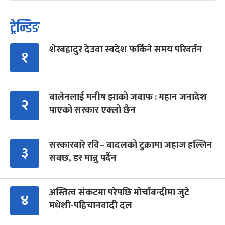
ट्रेन्डिङ
शेरबहादुर देउवा स्वदेश फर्किने समय परिवर्तन
१
बालेनलाई मनीष झाको जवाफ : महान जनादेश
२
पाएको सरकार एक्लो छैन
सरकारबारे रवि– बादलको टुक्रामा जहाज हल्लिन
३
सक्छ, डर मान्नु पर्दैन
अस्तित्व संकटमा परेपछि मोर्चाबन्दीमा जुटे
४
मधेशी-पहिचानवादी दल