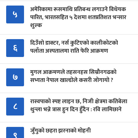
अमेरिकामा रूसमाथि प्रतिबन्ध लगाउने विधेयक
५
पारित, भारतसहित ५ देशमा शतप्रतिशत भन्सार
शुल्क
दिउँसो डाक्टर, नर्स कुटिएको कालीकोटको
६
पलाँता अस्पतालमा राति फेरि आक्रमण
मुगल आक्रमणले तहसनहस सिम्रौनगढको
७
सभ्यता नेपाल खाल्डोले कसरी जोगायो ?
रास्वपाको स्पष्ट लाइन छ, निजी क्षेत्रमा कतिबेला
८
थुन्ला भन्ने त्रास हुन दिन हुँदैन : रवि लामिछाने
जुँगुको छहरा झरनाको मोहनी
९