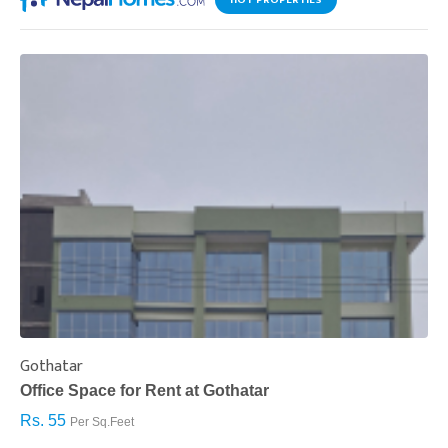
HOT PROPERTIES
Gothatar
S
Office Space for Rent at Gothatar
H
Rs. 55
R
Per Sq.Feet