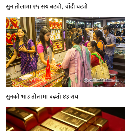
सुन तोलामा २५ सय बढ्यो, चाँदी घट्यो
सुनको भाउ तोलामा बढ्यो ४३ सय