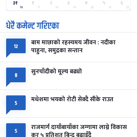
ग्याल्पो ल्होसार
७ महिना बाँकी
२५
३१
१
२
३
४
५
६
-
फाल्गुन २५, २०८३
Mar 9, 2027
मंगल
16
17
18
19
20
21
22
धेरै कमेन्ट गरिएका
पूर्णिमा व्रत
७ महिना बाँकी
७
-
चैत्र ७, २०८३
Mar 21, 2027
आइत
बाम माछाको रहस्यमय जीवन : नदीका
फागुपूर्णिमा
७ महिना बाँकी
८
१२
पाहुना, समुद्रका सन्तान
-
चैत्र ८, २०८३
Mar 22, 2027
सोम
सुनचाँदीको मूल्य बढ्यो
८
मधेशमा भयको रोटी सेक्दै सीके राउत
५
राजमार्ग दायाँबायाँका जग्गामा लाग्ने विकास
५
कर ५ प्रतिशत बिन्दु बढाइँदै