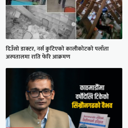
दिउँसो डाक्टर, नर्स कुटिएको कालीकोटको पलाँता
अस्पतालमा राति फेरि आक्रमण