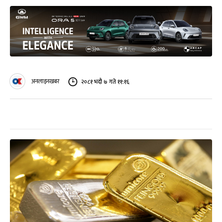
अनलाइनखबर
२०८१ भदौ ७ गते ११:१६