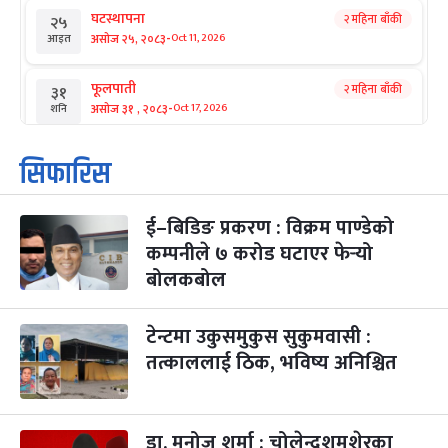
घटस्थापना
२ महिना बाँकी
२५
-
असोज २५, २०८३
Oct 11, 2026
आइत
फूलपाती
२ महिना बाँकी
३१
-
असोज ३१ , २०८३
Oct 17, 2026
शनि
कार्तिक सङ्क्रान्ति
२ महिना बाँकी
१
सिफारिस
-
कार्तिक १, २०८३
Oct 18, 2026
आइत
ई–बिडिङ प्रकरण : विक्रम पाण्डेको
महानवमी
२ महिना बाँकी
३
-
कम्पनीले ७ करोड घटाएर फेर्‍यो
कार्तिक ३, २०८३
Oct 20, 2026
मंगल
बोलकबोल
विजयादशमी
२ महिना बाँकी
४
-
कार्तिक ४, २०८३
Oct 21, 2026
बुध
टेन्टमा उकुसमुकुस सुकुमवासी :
तत्काललाई ठिक, भविष्य अनिश्चित
पापा‌ङ्कुशा एकादशी व्रत
२ महिना बाँकी
५
-
कार्तिक ५, २०८३
Oct 22, 2026
बिहि
डा. मनोज शर्मा : चोलेन्द्रशमशेरका
कुकुर तिहार
३ महिना बाँकी
२२