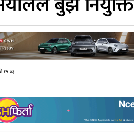
यालले बुझे नियुक्ति
ते १५:०३