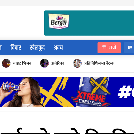
न
विचार
खेलकुद
अन्य
पात्रो
नाइट भिजन
अमेरिका
प्रतिनिधिसभा बैठक