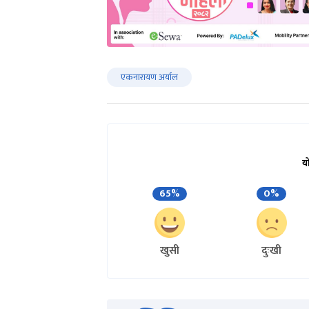
एकनारायण अर्याल
य
65%
0%
खुसी
दुःखी