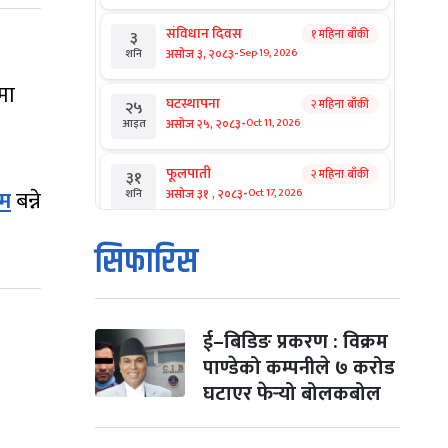
संविधान दिवस
१ महिना बाँकी
३
-
असोज ३, २०८३
Sep 19, 2026
शनि
मा
घटस्थापना
२ महिना बाँकी
२५
-
असोज २५, २०८३
Oct 11, 2026
आइत
फूलपाती
२ महिना बाँकी
३१
-
्म
बन्ने
असोज ३१ , २०८३
Oct 17, 2026
शनि
कार्तिक सङ्क्रान्ति
२ महिना बाँकी
१
सिफारिस
-
कार्तिक १, २०८३
Oct 18, 2026
आइत
महानवमी
२ महिना बाँकी
३
-
कार्तिक ३, २०८३
Oct 20, 2026
मंगल
ई–बिडिङ प्रकरण : विक्रम
पाण्डेको कम्पनीले ७ करोड
विजयादशमी
२ महिना बाँकी
४
घटाएर फेर्‍यो बोलकबोल
-
कार्तिक ४, २०८३
Oct 21, 2026
बुध