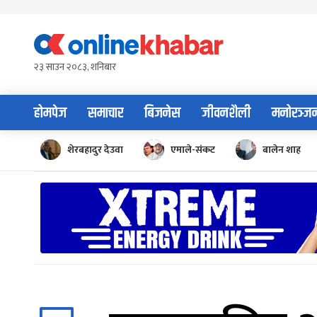
Skip
to
content
२३ साउन २०८३, शनिबार
होमपेज
समाचार
बिजनेस
जीवनशैली
मनोरञ्ज
शेरबहादुर देउवा
एमाले-संकट
बालेन शाह