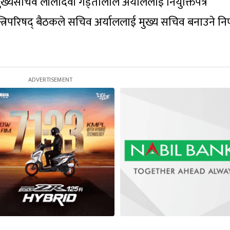
मुख्यसचिव लीलादेवी गड्तौलाले अर्याललाई नियुक्तिपत्र
्त्रिपरिषद् बैठकले सचिव अर्याललाई मुख्य सचिव बनाउने निर