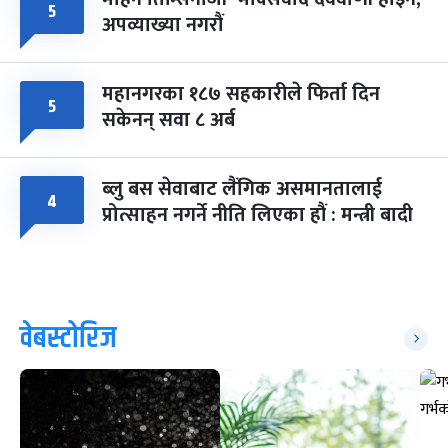
५
अपव्याख्या नगरौं
महानगरका १८७ सहकारीले फिर्ता दिन
५
सकेनन् सवा ८ अर्ब
ब्लु बस सेवाबाट लैंगिक असमानतालाई
४
प्रोत्साहन नगर्ने नीति लिएका हौं : मन्त्री बादी
वेबस्टोरिज