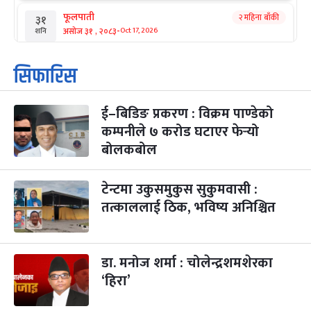
फूलपाती
२ महिना बाँकी
३१
-
असोज ३१ , २०८३
Oct 17, 2026
शनि
कार्तिक सङ्क्रान्ति
२ महिना बाँकी
१
सिफारिस
-
कार्तिक १, २०८३
Oct 18, 2026
आइत
ई–बिडिङ प्रकरण : विक्रम पाण्डेको
महानवमी
२ महिना बाँकी
३
-
कम्पनीले ७ करोड घटाएर फेर्‍यो
कार्तिक ३, २०८३
Oct 20, 2026
मंगल
बोलकबोल
विजयादशमी
२ महिना बाँकी
४
-
कार्तिक ४, २०८३
Oct 21, 2026
बुध
टेन्टमा उकुसमुकुस सुकुमवासी :
तत्काललाई ठिक, भविष्य अनिश्चित
पापा‌ङ्कुशा एकादशी व्रत
२ महिना बाँकी
५
-
कार्तिक ५, २०८३
Oct 22, 2026
बिहि
डा. मनोज शर्मा : चोलेन्द्रशमशेरका
कुकुर तिहार
३ महिना बाँकी
२२
-
कार्तिक २२, २०८३
Nov 8, 2026
आइत
‘हिरा’
गाई पूजा
३ महिना बाँकी