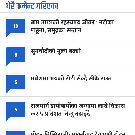
धेरै कमेन्ट गरिएका
पूर्णिमा व्रत
७ महिना बाँकी
७
-
चैत्र ७, २०८३
Mar 21, 2027
आइत
बाम माछाको रहस्यमय जीवन : नदीका
फागुपूर्णिमा
७ महिना बाँकी
८
१०
पाहुना, समुद्रका सन्तान
-
चैत्र ८, २०८३
Mar 22, 2027
सोम
सुनचाँदीको मूल्य बढ्यो
८
मधेशमा भयको रोटी सेक्दै सीके राउत
५
राजमार्ग दायाँबायाँका जग्गामा लाग्ने विकास
५
कर ५ प्रतिशत बिन्दु बढाइँदै
मोहन तिम्सिनाजी- मार्क्सवाद देववाणी होइन,