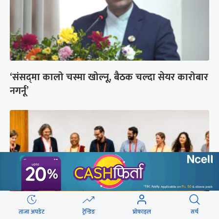
‘संसद्‍मा कालो चस्मा खोल्नू, बैठक चल्दा सेयर कारोबार
नगर्नू’
ताजा अपडेट
ट्रेन्डिङ
प्रोफाइल
सर्च