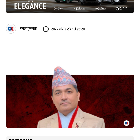
अनलाइनखबर
२०८२ मंसिर २५ गते १५:२०