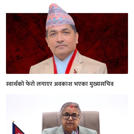
स्वार्थको फेरो लगाएर अवकाश भएका मुख्यसचिव