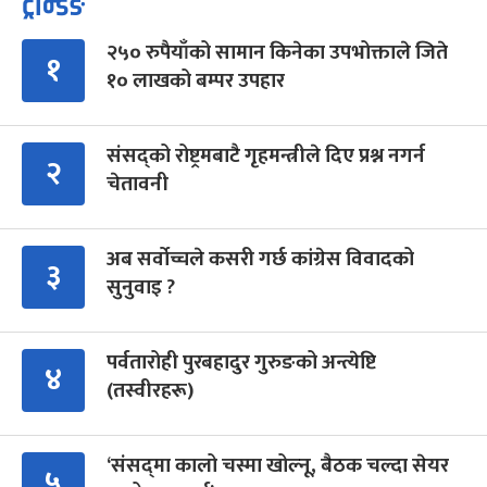
ट्रेन्डिङ
२५० रुपैयाँको सामान किनेका उपभोक्ताले जिते
१
१० लाखको बम्पर उपहार
संसद्को रोष्ट्रमबाटै गृहमन्त्रीले दिए प्रश्न नगर्न
२
चेतावनी
अब सर्वोच्चले कसरी गर्छ कांग्रेस विवादको
३
सुनुवाइ ?
पर्वतारोही पुरबहादुर गुरुङको अन्त्येष्टि
४
(तस्वीरहरू)
‘संसद्‍मा कालो चस्मा खोल्नू, बैठक चल्दा सेयर
५