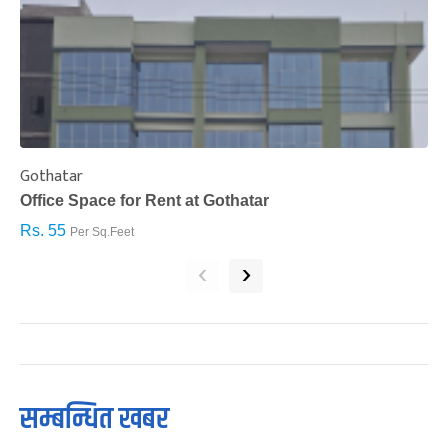
Gothatar
S
Office Space for Rent at Gothatar
H
Rs. 55
R
Per Sq.Feet
‹
›
सम्बन्धित खबर