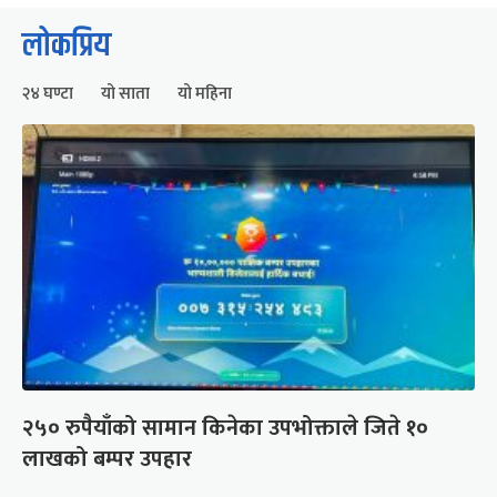
लोकप्रिय
२४ घण्टा
यो साता
यो महिना
२५० रुपैयाँको सामान किनेका उपभोक्ताले जिते १०
लाखको बम्पर उपहार