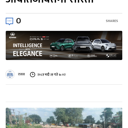
0
SHARES
रासस
२०८१ भदौ २१ गते ७:०२