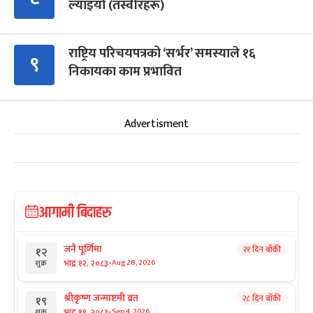
ल्याइयो (तस्वीरहरू)
राष्ट्रिय परिचयपत्रको ‘सर्भर’ समस्याले १६
९
निकायका काम प्रभावित
Advertisment
आगामी बिदाहरु
जनै पूर्णिमा
२१ दिन बाँकी
१२
-
भाद्र १२, २०८३
Aug 28, 2026
शुक्र
श्रीकृष्ण जन्माष्टमी व्रत
२८ दिन बाँकी
१९
-
भाद्र १९, २०८३
Sep 4, 2026
शुक्र