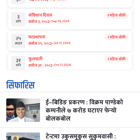
संविधान दिवस
१ महिना बाँकी
३
-
असोज ३, २०८३
Sep 19, 2026
शनि
घटस्थापना
२ महिना बाँकी
२५
-
असोज २५, २०८३
Oct 11, 2026
आइत
फूलपाती
२ महिना बाँकी
३१
-
असोज ३१ , २०८३
Oct 17, 2026
शनि
कार्तिक सङ्क्रान्ति
२ महिना बाँकी
१
सिफारिस
-
कार्तिक १, २०८३
Oct 18, 2026
आइत
ई–बिडिङ प्रकरण : विक्रम पाण्डेको
महानवमी
२ महिना बाँकी
३
-
कम्पनीले ७ करोड घटाएर फेर्‍यो
कार्तिक ३, २०८३
Oct 20, 2026
मंगल
बोलकबोल
विजयादशमी
२ महिना बाँकी
४
-
कार्तिक ४, २०८३
Oct 21, 2026
बुध
टेन्टमा उकुसमुकुस सुकुमवासी :