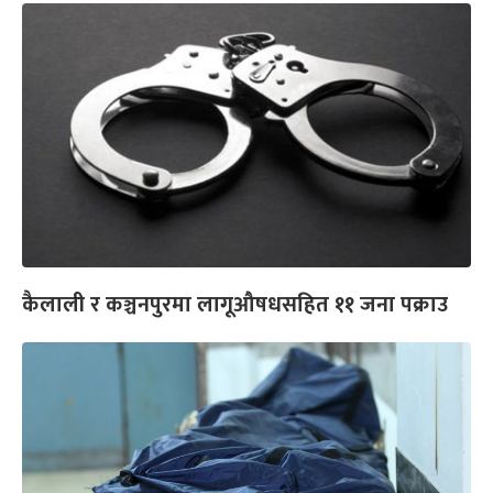
कैलाली र कञ्चनपुरमा लागूऔषधसहित ११ जना पक्राउ