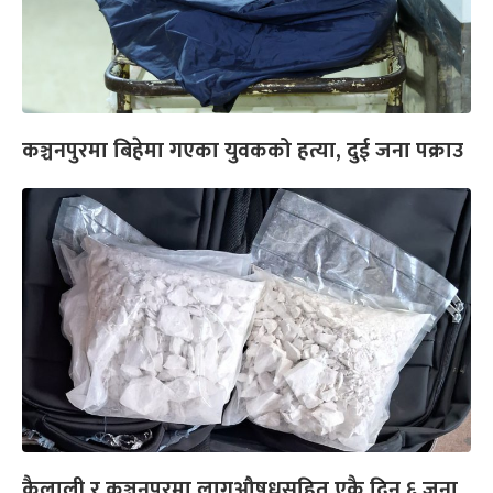
कञ्चनपुरमा बिहेमा गएका युवकको हत्या, दुई जना पक्राउ
कैलाली र कञ्चनपुरमा लागुऔषधसहित एकै दिन ६ जना