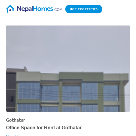
HOT PROPERTIES
Gothatar
S
Office Space for Rent at Gothatar
H