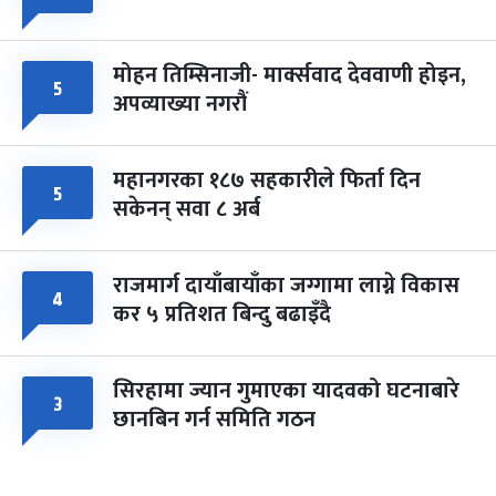
मोहन तिम्सिनाजी- मार्क्सवाद देववाणी होइन,
५
अपव्याख्या नगरौं
महानगरका १८७ सहकारीले फिर्ता दिन
५
सकेनन् सवा ८ अर्ब
राजमार्ग दायाँबायाँका जग्गामा लाग्ने विकास
४
कर ५ प्रतिशत बिन्दु बढाइँदै
सिरहामा ज्यान गुमाएका यादवको घटनाबारे
३
छानबिन गर्न समिति गठन