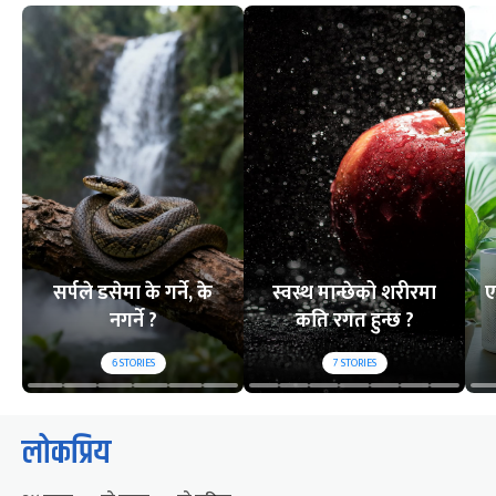
सर्पले डसेमा के गर्ने, के
स्वस्थ मान्छेको शरीरमा
ए
नगर्ने ?
कति रगत हुन्छ ?
6
STORIES
7
STORIES
लोकप्रिय