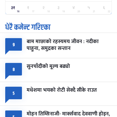
३१
ग्याल्पो ल्होसार
१
२
३
४
५
६
७ महिना बाँकी
२५
-
फाल्गुन २५, २०८३
Mar 9, 2027
मंगल
16
17
18
19
20
21
22
धेरै कमेन्ट गरिएका
पूर्णिमा व्रत
७ महिना बाँकी
७
-
चैत्र ७, २०८३
Mar 21, 2027
आइत
बाम माछाको रहस्यमय जीवन : नदीका
फागुपूर्णिमा
९
७ महिना बाँकी
८
पाहुना, समुद्रका सन्तान
-
चैत्र ८, २०८३
Mar 22, 2027
सोम
सुनचाँदीको मूल्य बढ्यो
८
मधेशमा भयको रोटी सेक्दै सीके राउत
५
मोहन तिम्सिनाजी- मार्क्सवाद देववाणी होइन,