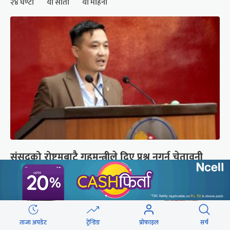
२४ घण्टा
यो साता
यो महिना
संसद्को रोष्ट्रमबाटै गृहमन्त्रीले दिए प्रश्न नगर्न चेतावनी
ताजा अपडेट
ट्रेन्डिङ
प्रोफाइल
सर्च