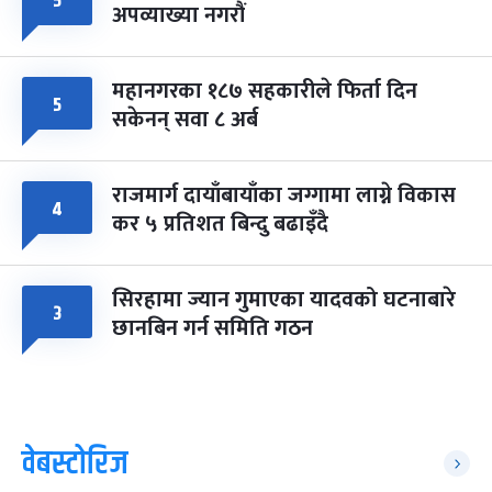
५
अपव्याख्या नगरौं
महानगरका १८७ सहकारीले फिर्ता दिन
५
सकेनन् सवा ८ अर्ब
राजमार्ग दायाँबायाँका जग्गामा लाग्ने विकास
४
कर ५ प्रतिशत बिन्दु बढाइँदै
सिरहामा ज्यान गुमाएका यादवको घटनाबारे
३
छानबिन गर्न समिति गठन
वेबस्टोरिज