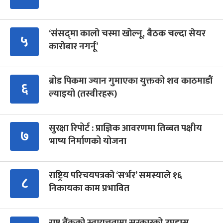
‘संसद्‍मा कालो चस्मा खोल्नू, बैठक चल्दा सेयर
५
कारोबार नगर्नू’
ब्रोड पिकमा ज्यान गुमाएका युक्तको शव काठमाडौं
६
ल्याइयो (तस्वीरहरू)
सुरक्षा रिपोर्ट : प्राज्ञिक आवरणमा तिब्बत पक्षीय
७
भाष्य निर्माणको योजना
राष्ट्रिय परिचयपत्रको ‘सर्भर’ समस्याले १६
८
निकायका काम प्रभावित
राष्ट्र बैंकको स्वायत्ततामा सरकारको उपहास