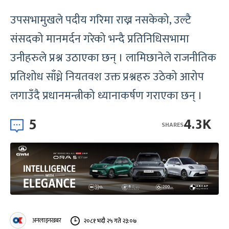
उपसभामुखले पदीय गरिमा राख्न नसकेको, उल्टै
संसदको मानमर्दन गरेको भन्दै प्रतिनिधिसभामा
उनीहरुले प्रश्न उठाएका छन् । लामिछानेले राजनीतिक
प्रतिशोध साँध्ने नियतवश उक्त प्रश्नहरु उठेको आरोप
लगाउँदै प्रधानमन्त्रीको ध्यानाकर्षण गराएका छन् ।
5
4.3K
SHARES
अनलाइनखबर
२०८१ भदौ २५ गते २३:०७