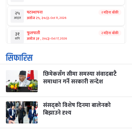
घटस्थापना
२ महिना बाँकी
२५
-
असोज २५, २०८३
Oct 11, 2026
आइत
फूलपाती
२ महिना बाँकी
३१
-
असोज ३१ , २०८३
Oct 17, 2026
शनि
कार्तिक सङ्क्रान्ति
२ महिना बाँकी
१
सिफारिस
-
कार्तिक १, २०८३
Oct 18, 2026
आइत
छिमेकसँग सीमा समस्या संवादबाटै
महानवमी
२ महिना बाँकी
३
-
समाधान गर्ने सरकारी सन्देश
कार्तिक ३, २०८३
Oct 20, 2026
मंगल
विजयादशमी
२ महिना बाँकी
४
-
कार्तिक ४, २०८३
Oct 21, 2026
बुध
संसद्को विशेष दिनमा बालेनको
बिझाउने दृश्य
पापा‌ङ्कुशा एकादशी व्रत
२ महिना बाँकी
५
-
कार्तिक ५, २०८३
Oct 22, 2026
बिहि