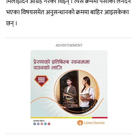
मिलाइदिन आग्रह गरेकी थिइन् । त्यस क्रममा पैसाको लेनदेन
भएका विषयसमेत अनुसन्धानको क्रममा बाहिर आइसकेका
छन् ।