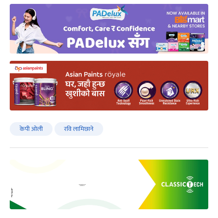
केपी ओली
रवि लामिछाने