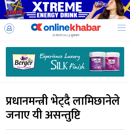
Skip
to
२२ साउन २०८३, शुक्रबार
content
प्रधानमन्त्री भेट्दै लामिछानेले
जनाए यी असन्तुष्टि