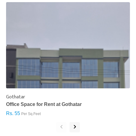
Gothatar
S
Office Space for Rent at Gothatar
H
Rs. 55
R
Per Sq.Feet
‹
›