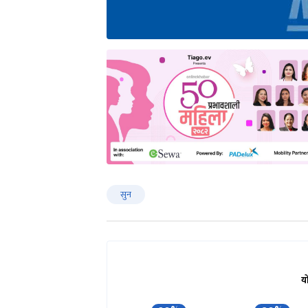
सुन
य