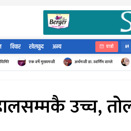
न
विचार
खेलकुद
अन्य
पात्रो
घिमिरे
एक वर्षे मुख्यमन्त्री
अर्थमन्त्री डा. स्वर्णिम वाग्ले
हालसम्मकै उच्च, त