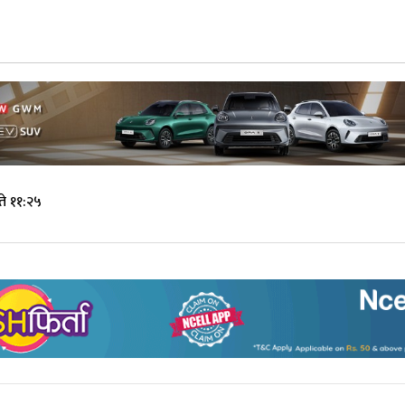
े ११:२५