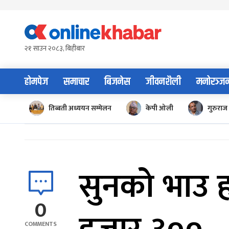
Skip
to
content
२१ साउन २०८३, बिहीबार
होमपेज
समाचार
बिजनेस
जीवनशैली
मनोरञ्ज
तिब्बती अध्ययन सम्मेलन
केपी ओली
गुरुराज 
सुनको भाउ 
0
COMMENTS