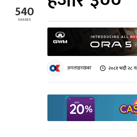
हजार ३००
540
SHARES
अनलाइनखबर
२०८१ भदौ २८ गत