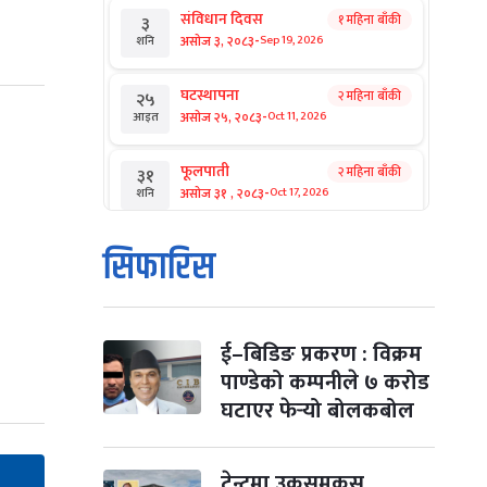
संविधान दिवस
१ महिना बाँकी
३
-
असोज ३, २०८३
Sep 19, 2026
शनि
घटस्थापना
२ महिना बाँकी
२५
-
असोज २५, २०८३
Oct 11, 2026
आइत
फूलपाती
२ महिना बाँकी
३१
-
असोज ३१ , २०८३
Oct 17, 2026
शनि
कार्तिक सङ्क्रान्ति
२ महिना बाँकी
१
सिफारिस
-
कार्तिक १, २०८३
Oct 18, 2026
आइत
महानवमी
२ महिना बाँकी
३
-
कार्तिक ३, २०८३
Oct 20, 2026
मंगल
ई–बिडिङ प्रकरण : विक्रम
पाण्डेको कम्पनीले ७ करोड
विजयादशमी
२ महिना बाँकी
४
घटाएर फेर्‍यो बोलकबोल
-
कार्तिक ४, २०८३
Oct 21, 2026
बुध
पापा‌ङ्कुशा एकादशी व्रत
टेन्टमा उकुसमुकुस
२ महिना बाँकी
५