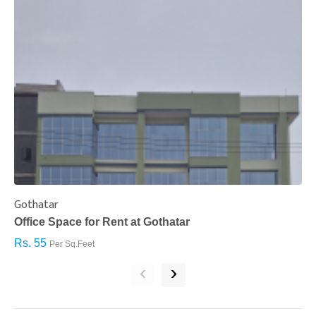
Gothatar
S
Office Space for Rent at Gothatar
H
Rs. 55
R
Per Sq.Feet
‹
›