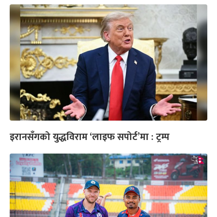
इरानसँगको युद्धविराम ‘लाइफ सपोर्ट’मा : ट्रम्प