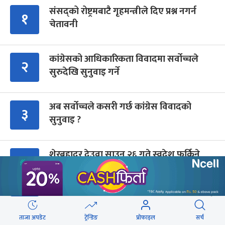
संसद्को रोष्ट्रमबाटै गृहमन्त्रीले दिए प्रश्न नगर्न
१
चेतावनी
कांग्रेसको आधिकारिकता विवादमा सर्वोच्चले
२
सुरुदेखि सुनुवाइ गर्ने
अब सर्वोच्चले कसरी गर्छ कांग्रेस विवादको
३
सुनुवाइ ?
शेरबहादुर देउवा साउन २६ गते स्वदेश फर्किने
४
ब्रोड पिकमा ज्यान गुमाएका युक्तको शव काठमाडौं
५
ल्याइयो (तस्वीरहरू)
ताजा अपडेट
ट्रेन्डिङ
प्रोफाइल
सर्च