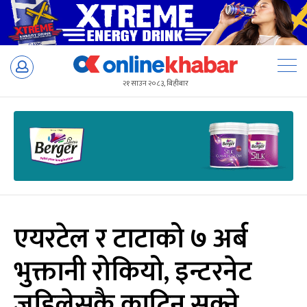
Skip
to
२१ साउन २०८३, बिहीबार
content
एयरटेल र टाटाको ७ अर्ब
भुक्तानी रोकियो, इन्टरनेट
जहिलेसुकै काटिन सक्ने