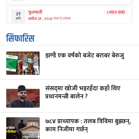
फूलपाती
२ महिना बाँकी
३१
-
असोज ३१ , २०८३
Oct 17, 2026
शनि
कार्तिक सङ्क्रान्ति
२ महिना बाँकी
१
सिफारिस
-
कार्तिक १, २०८३
Oct 18, 2026
आइत
झण्डै एक वर्षको बजेट बराबर बेरुजु
महानवमी
२ महिना बाँकी
३
-
कार्तिक ३, २०८३
Oct 20, 2026
मंगल
विजयादशमी
२ महिना बाँकी
४
-
कार्तिक ४, २०८३
Oct 21, 2026
बुध
संसद्‌मा खोजी भइरहँदा कहाँ थिए
प्रधानमन्त्री बालेन ?
पापा‌ङ्कुशा एकादशी व्रत
२ महिना बाँकी
५
-
कार्तिक ५, २०८३
Oct 22, 2026
बिहि
७८४ प्राध्यापक : तलब त्रिविमा बुझ्छन्,
कुकुर तिहार
३ महिना बाँकी
२२
-
कार्तिक २२, २०८३
काम निजीमा गर्छन्
Nov 8, 2026
आइत