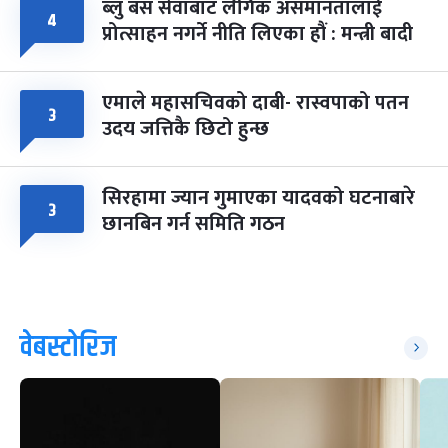
ब्लु बस सेवाबाट लैंगिक असमानतालाई
४
प्रोत्साहन नगर्ने नीति लिएका हौं : मन्त्री बादी
एमाले महासचिवको दाबी- रास्वपाको पतन
३
उदय जत्तिकै छिटो हुन्छ
सिरहामा ज्यान गुमाएका यादवको घटनाबारे
३
छानबिन गर्न समिति गठन
वेबस्टोरिज