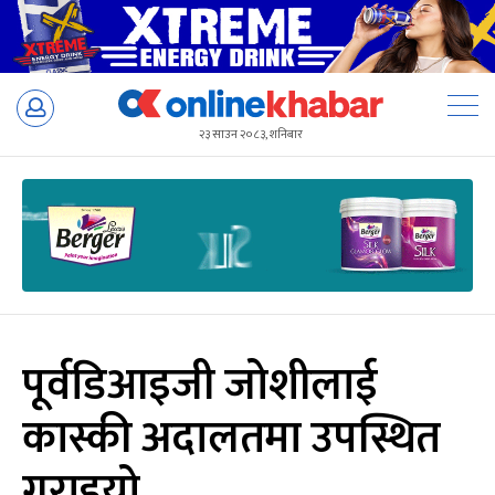
Skip
to
२३ साउन २०८३, शनिबार
content
पूर्वडिआइजी जोशीलाई
कास्की अदालतमा उपस्थित
गराइयो