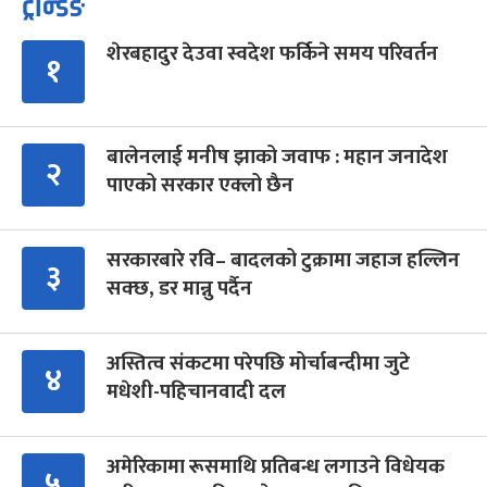
ट्रेन्डिङ
शेरबहादुर देउवा स्वदेश फर्किने समय परिवर्तन
१
बालेनलाई मनीष झाको जवाफ : महान जनादेश
२
पाएको सरकार एक्लो छैन
सरकारबारे रवि– बादलको टुक्रामा जहाज हल्लिन
३
सक्छ, डर मान्नु पर्दैन
अस्तित्व संकटमा परेपछि मोर्चाबन्दीमा जुटे
४
मधेशी-पहिचानवादी दल
अमेरिकामा रूसमाथि प्रतिबन्ध लगाउने विधेयक
५