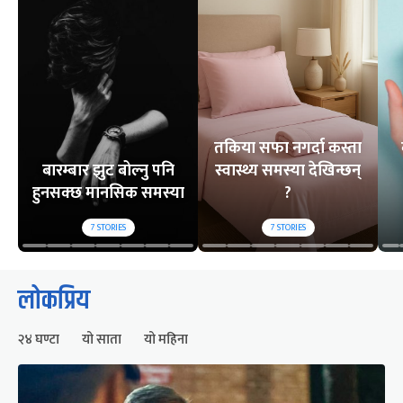
तकिया सफा नगर्दा कस्ता
बारम्बार झुट बोल्नु पनि
स्वास्थ्य समस्या देखिन्छन्
हुनसक्छ मानसिक समस्या
?
7
STORIES
7
STORIES
लोकप्रिय
२४ घण्टा
यो साता
यो महिना