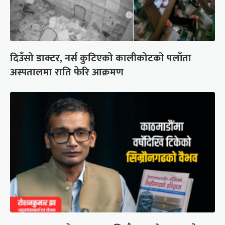
दिउँसो डाक्टर, नर्स कुटिएको कालीकोटको पलाँता
अस्पतालमा राति फेरि आक्रमण