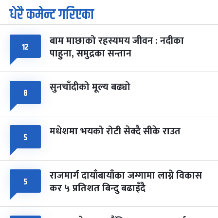
धेरै कमेन्ट गरिएका
पूर्णिमा व्रत
७ महिना बाँकी
७
-
चैत्र ७, २०८३
Mar 21, 2027
आइत
बाम माछाको रहस्यमय जीवन : नदीका
१२
फागुपूर्णिमा
७ महिना बाँकी
८
पाहुना, समुद्रका सन्तान
-
चैत्र ८, २०८३
Mar 22, 2027
सोम
सुनचाँदीको मूल्य बढ्यो
८
मधेशमा भयको रोटी सेक्दै सीके राउत
५
राजमार्ग दायाँबायाँका जग्गामा लाग्ने विकास
५
कर ५ प्रतिशत बिन्दु बढाइँदै