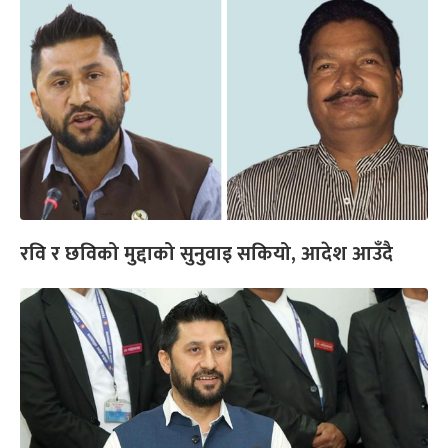
रवि र छविको मुद्दाको सुनुवाइ सकियो, आदेश आउँदै