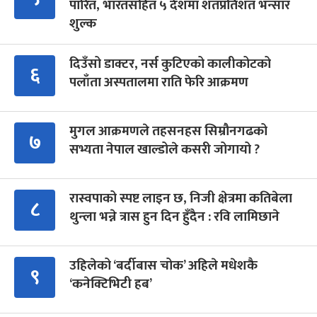
पारित, भारतसहित ५ देशमा शतप्रतिशत भन्सार
शुल्क
दिउँसो डाक्टर, नर्स कुटिएको कालीकोटको
६
पलाँता अस्पतालमा राति फेरि आक्रमण
मुगल आक्रमणले तहसनहस सिम्रौनगढको
७
सभ्यता नेपाल खाल्डोले कसरी जोगायो ?
रास्वपाको स्पष्ट लाइन छ, निजी क्षेत्रमा कतिबेला
८
थुन्ला भन्ने त्रास हुन दिन हुँदैन : रवि लामिछाने
उहिलेको ‘बर्दीबास चोक’ अहिले मधेशकै
९
‘कनेक्टिभिटी हब’