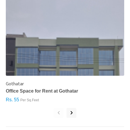
Gothatar
S
Office Space for Rent at Gothatar
H
Rs. 55
R
Per Sq.Feet
‹
›