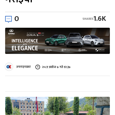
0
1.6K
SHARES
अनलाइनखबर
२०८१ असोज ७ गते १२:३७