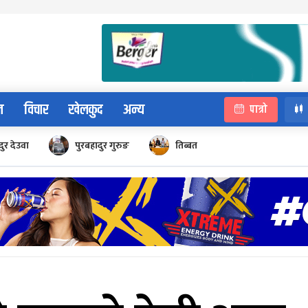
न
विचार
खेलकुद
अन्य
पात्रो
ुर देउवा
पुरबहादुर गुरुङ
तिब्बत