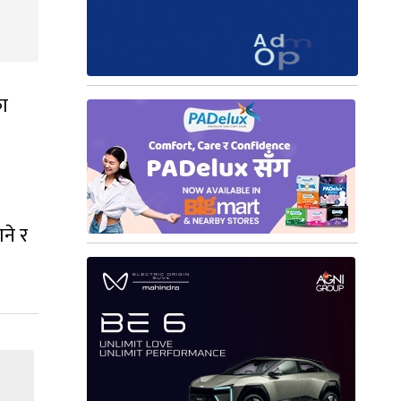
का
ने र