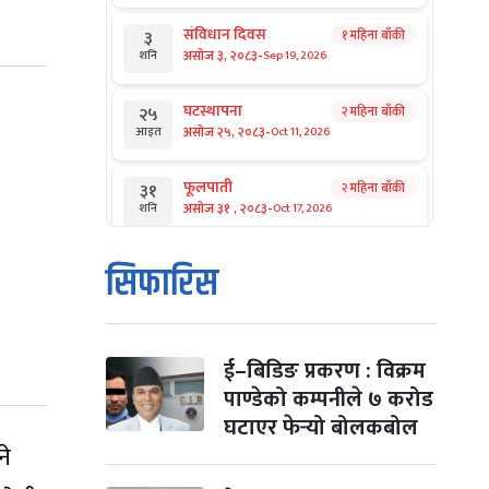
संविधान दिवस
१ महिना बाँकी
३
-
असोज ३, २०८३
Sep 19, 2026
शनि
घटस्थापना
२ महिना बाँकी
२५
-
असोज २५, २०८३
Oct 11, 2026
आइत
फूलपाती
२ महिना बाँकी
३१
-
असोज ३१ , २०८३
Oct 17, 2026
शनि
कार्तिक सङ्क्रान्ति
२ महिना बाँकी
१
सिफारिस
-
कार्तिक १, २०८३
Oct 18, 2026
आइत
महानवमी
२ महिना बाँकी
३
-
कार्तिक ३, २०८३
Oct 20, 2026
मंगल
ई–बिडिङ प्रकरण : विक्रम
पाण्डेको कम्पनीले ७ करोड
विजयादशमी
२ महिना बाँकी
४
घटाएर फेर्‍यो बोलकबोल
-
कार्तिक ४, २०८३
Oct 21, 2026
बुध
ने