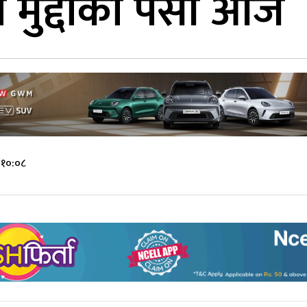
 मुद्दाको पेसी आज
 १०:०८