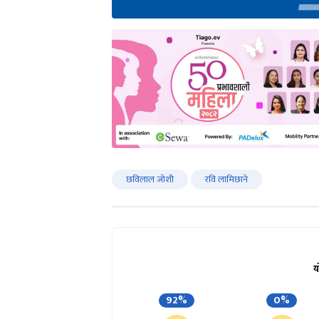
छविलाल जोशी
रवि लामिछाने
य
92%
0%