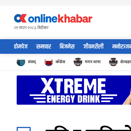
Skip
to
content
२१ साउन २०८३, बिहीबार
होमपेज
समाचार
बिजनेस
जीवनशैली
मनोरञ्ज
संसद्
काँग्रेस
गगन थापा
शेरबहाद