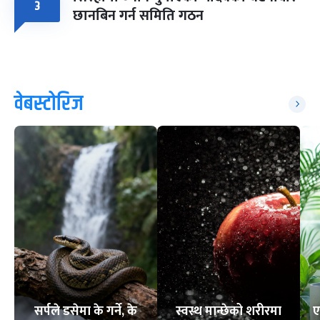
३
छानबिन गर्न समिति गठन
वेबस्टोरिज
सर्पले डसेमा के गर्ने, के
स्वस्थ मान्छेको शरीरमा
ए