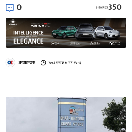
0
350
SHARES
अनलाइनखबर
२०८१ असोज ७ गते १५:५६