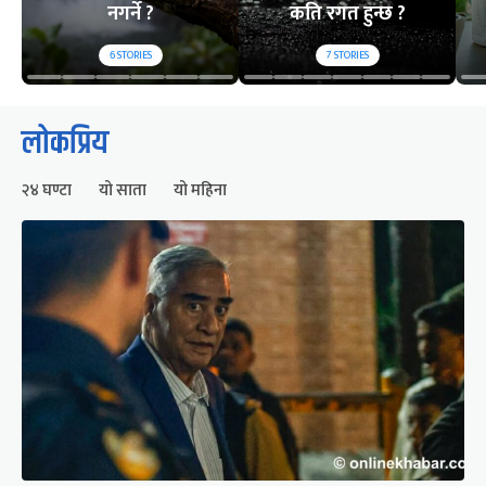
नगर्ने ?
कति रगत हुन्छ ?
6
STORIES
7
STORIES
लोकप्रिय
२४ घण्टा
यो साता
यो महिना