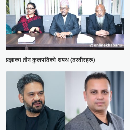
प्रज्ञाका तीन कुलपतिको शपथ (तस्वीरहरू)