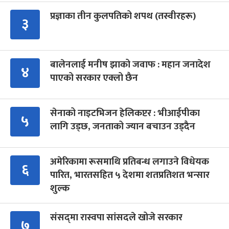
प्रज्ञाका तीन कुलपतिको शपथ (तस्वीरहरू)
३
बालेनलाई मनीष झाको जवाफ : महान जनादेश
४
पाएको सरकार एक्लो छैन
सेनाको नाइटभिजन हेलिकप्टर : भीआईपीका
५
लागि उड्छ, जनताको ज्यान बचाउन उड्दैन
अमेरिकामा रूसमाथि प्रतिबन्ध लगाउने विधेयक
६
पारित, भारतसहित ५ देशमा शतप्रतिशत भन्सार
शुल्क
संसद्‍मा रास्वपा सांसदले खोजे सरकार
७