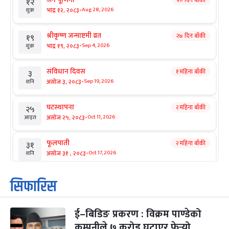
२० दिन बाँकी
१२
-
भाद्र १२, २०८३
Aug 28, 2026
शुक्र
श्रीकृष्ण जन्माष्टमी व्रत
२७ दिन बाँकी
१९
-
भाद्र १९, २०८३
Sep 4, 2026
शुक्र
संविधान दिवस
१ महिना बाँकी
३
-
असोज ३, २०८३
Sep 19, 2026
शनि
घटस्थापना
२ महिना बाँकी
२५
-
असोज २५, २०८३
Oct 11, 2026
आइत
फूलपाती
२ महिना बाँकी
३१
-
असोज ३१ , २०८३
Oct 17, 2026
शनि
कार्तिक सङ्क्रान्ति
२ महिना बाँकी
१
सिफारिस
-
कार्तिक १, २०८३
Oct 18, 2026
आइत
ई–बिडिङ प्रकरण : विक्रम पाण्डेको
महानवमी
२ महिना बाँकी
३
-
कम्पनीले ७ करोड घटाएर फेर्‍यो
कार्तिक ३, २०८३
Oct 20, 2026
मंगल