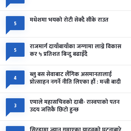
मधेशमा भयको रोटी सेक्दै सीके राउत
५
राजमार्ग दायाँबायाँका जग्गामा लाग्ने विकास
५
कर ५ प्रतिशत बिन्दु बढाइँदै
ब्लु बस सेवाबाट लैंगिक असमानतालाई
४
प्रोत्साहन नगर्ने नीति लिएका हौं : मन्त्री बादी
एमाले महासचिवको दाबी- रास्वपाको पतन
३
उदय जत्तिकै छिटो हुन्छ
सिरहामा ज्यान गुमाएका यादवको घटनाबारे