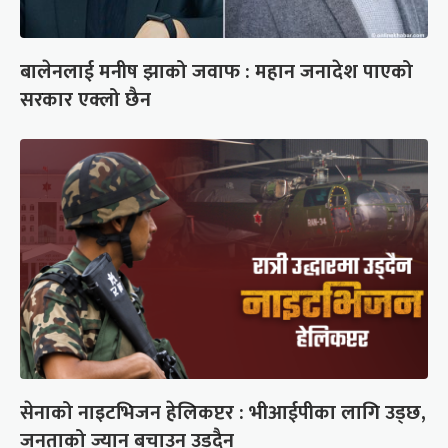
बालेनलाई मनीष झाको जवाफ : महान जनादेश पाएको
सरकार एक्लो छैन
सेनाको नाइटभिजन हेलिकप्टर : भीआईपीका लागि उड्छ,
जनताको ज्यान बचाउन उड्दैन