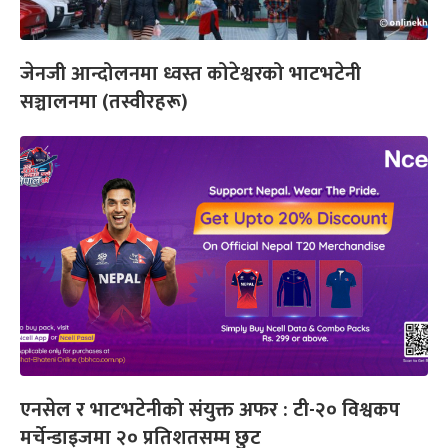
जेनजी आन्दोलनमा ध्वस्त कोटेश्वरको भाटभटेनी
सञ्चालनमा (तस्वीरहरू)
एनसेल र भाटभटेनीको संयुक्त अफर : टी-२० विश्वकप
मर्चेन्डाइजमा २० प्रतिशतसम्म छुट