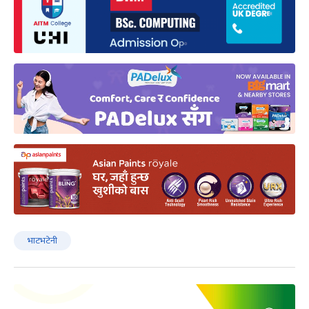
भाटभटेनी