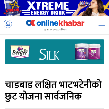
Skip
to
२३ साउन २०८३, शनिबार
content
चाडबाड लक्षित भाटभटेनीको
छुट योजना सार्वजनिक