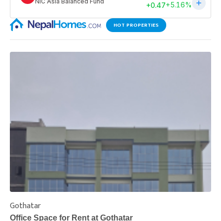
HOT PROPERTIES
Gothatar
S
Office Space for Rent at Gothatar
H