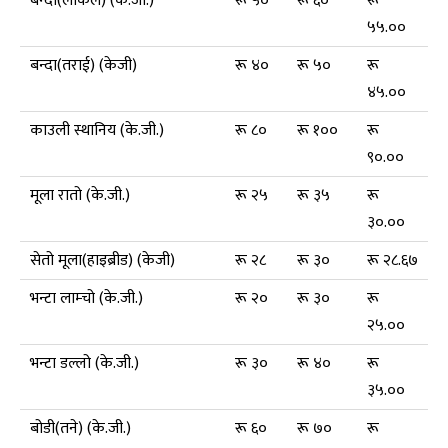
बन्दा(लोकल) (के.जी.)
रू ५०
रू ६०
रू
५५.००
बन्दा(तराई) (केजी)
रू ४०
रू ५०
रू
४५.००
काउली स्थानिय (के.जी.)
रू ८०
रू १००
रू
९०.००
मूला रातो (के.जी.)
रू २५
रू ३५
रू
३०.००
सेतो मूला(हाइब्रीड) (केजी)
रू २८
रू ३०
रू २८.६७
भन्टा लाम्चो (के.जी.)
रू २०
रू ३०
रू
२५.००
भन्टा डल्लो (के.जी.)
रू ३०
रू ४०
रू
३५.००
बोडी(तने) (के.जी.)
रू ६०
रू ७०
रू