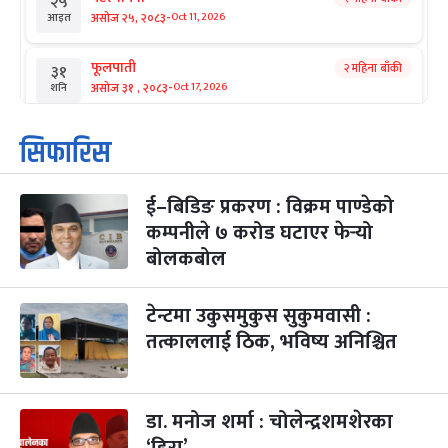
२५
-
असोज २५, २०८३
Oct 11, 2026
आइत
फूलपाती
२ महिना बाँकी
३१
-
असोज ३१ , २०८३
Oct 17, 2026
शनि
कार्तिक सङ्क्रान्ति
२ महिना बाँकी
१
सिफारिस
-
कार्तिक १, २०८३
Oct 18, 2026
आइत
ई–बिडिङ प्रकरण : विक्रम पाण्डेको
महानवमी
२ महिना बाँकी
३
-
कम्पनीले ७ करोड घटाएर फेर्‍यो
कार्तिक ३, २०८३
Oct 20, 2026
मंगल
बोलकबोल
विजयादशमी
२ महिना बाँकी
४
-
कार्तिक ४, २०८३
Oct 21, 2026
बुध
टेन्टमा उकुसमुकुस सुकुमवासी :
तत्काललाई ठिक, भविष्य अनिश्चित
पापा‌ङ्कुशा एकादशी व्रत
२ महिना बाँकी
५
-
कार्तिक ५, २०८३
Oct 22, 2026
बिहि
डा. मनोज शर्मा : चोलेन्द्रशमशेरका
कुकुर तिहार
३ महिना बाँकी
२२
-
कार्तिक २२, २०८३
Nov 8, 2026
आइत