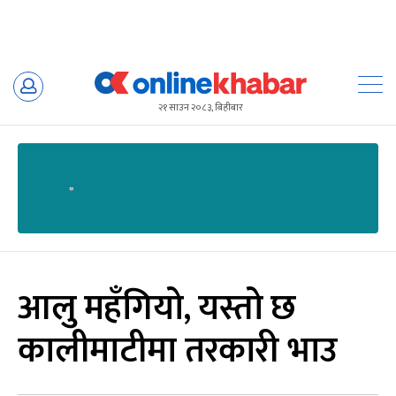
Skip
to
२१ साउन २०८३, बिहीबार
content
आलु महँगियो, यस्तो छ
कालीमाटीमा तरकारी भाउ