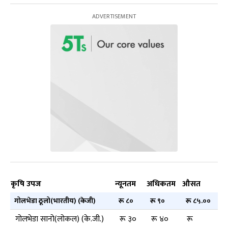
कृषि उपज
न्यूनतम
अधिकतम
औसत
गोलभेडा ठूलो(भारतीय) (केजी)
रू ८०
रू ९०
रू ८५.००
गोलभेडा सानो(लोकल) (के.जी.)
रू ३०
रू ४०
रू