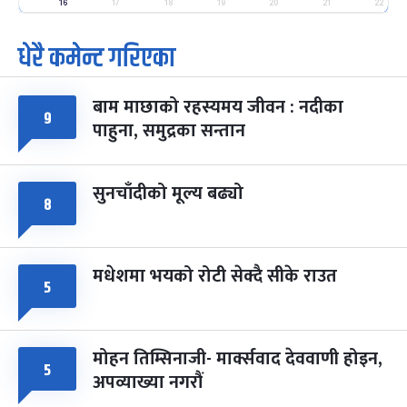
-
फाल्गुन २५, २०८३
Mar 9, 2027
मंगल
16
17
18
19
20
21
22
धेरै कमेन्ट गरिएका
पूर्णिमा व्रत
७ महिना बाँकी
७
-
चैत्र ७, २०८३
Mar 21, 2027
आइत
बाम माछाको रहस्यमय जीवन : नदीका
फागुपूर्णिमा
७ महिना बाँकी
८
९
पाहुना, समुद्रका सन्तान
-
चैत्र ८, २०८३
Mar 22, 2027
सोम
सुनचाँदीको मूल्य बढ्यो
८
मधेशमा भयको रोटी सेक्दै सीके राउत
५
मोहन तिम्सिनाजी- मार्क्सवाद देववाणी होइन,
५
अपव्याख्या नगरौं