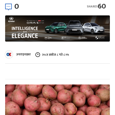
0
60
SHARES
अनलाइनखबर
२०८१ असोज ८ गते ८:५५