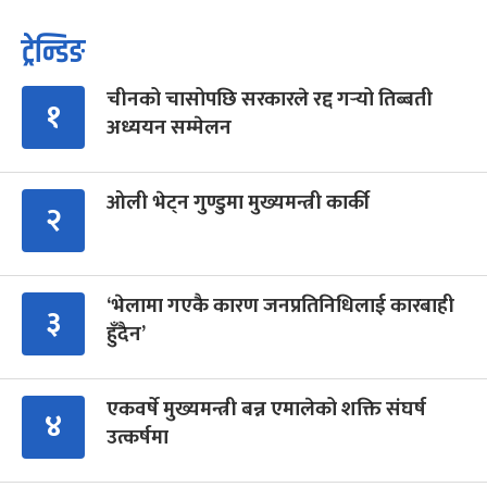
ट्रेन्डिङ
चीनको चासोपछि सरकारले रद्द गर्‍यो तिब्बती
१
अध्ययन सम्मेलन
ओली भेट्न गुण्डुमा मुख्यमन्त्री कार्की
२
‘भेलामा गएकै कारण जनप्रतिनिधिलाई कारबाही
३
हुँदैन’
एकवर्षे मुख्यमन्त्री बन्न एमालेको शक्ति संघर्ष
४
उत्कर्षमा