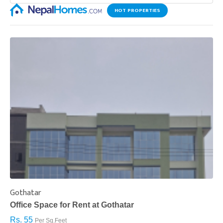
HOT PROPERTIES
Gothatar
S
Office Space for Rent at Gothatar
H
Rs. 55
R
Per Sq.Feet