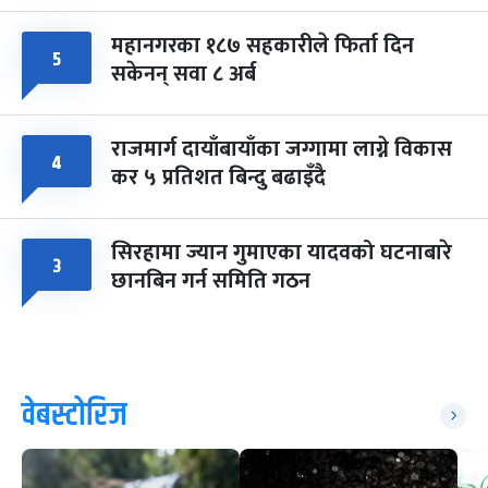
महानगरका १८७ सहकारीले फिर्ता दिन
५
सकेनन् सवा ८ अर्ब
राजमार्ग दायाँबायाँका जग्गामा लाग्ने विकास
४
कर ५ प्रतिशत बिन्दु बढाइँदै
सिरहामा ज्यान गुमाएका यादवको घटनाबारे
३
छानबिन गर्न समिति गठन
वेबस्टोरिज