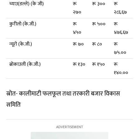
च्याउ(डल्ले) (के जी)
रू
रू ३००
रू
२७०
२८६.६७
कुरीलो (के.जी.)
रू
रू ५००
रू
४५०
४७६.६७
न्यूरो (के.जी.)
रू ७०
रू ८०
रू
७५.००
ब्रोकाउली (के.जी.)
रू १३०
रू १५०
रू
१४०.००
स्रोत- कालीमाटी फलफूल तथा तरकारी बजार विकास
समिति