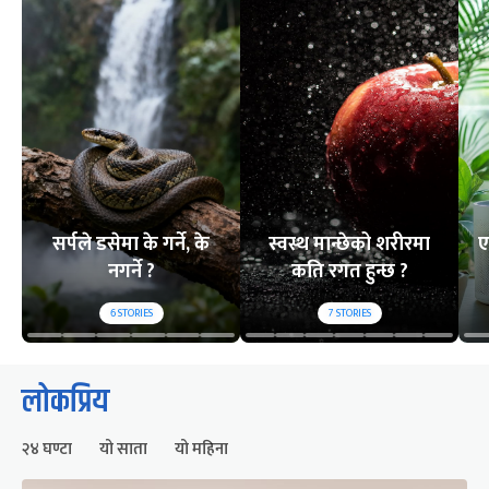
सर्पले डसेमा के गर्ने, के
स्वस्थ मान्छेको शरीरमा
ए
नगर्ने ?
कति रगत हुन्छ ?
6
STORIES
7
STORIES
लोकप्रिय
२४ घण्टा
यो साता
यो महिना