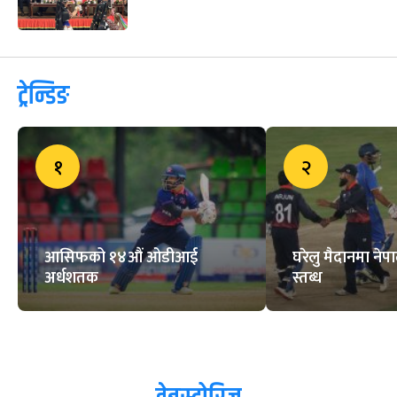
काभा महिला भलिबल च्याम्पियनसिपले
एफआईभीबीको वरीयता पाउने,
नेपाललाई के फाइदा ?
लिग २ का शीर्ष दुई टोलीसँग महत्त्वपूर्ण
शृङ्खला खेल्दै नेपाल
क्यानका अध्यक्ष र सदस्यसचिवबीच
सवाल-जवाफ