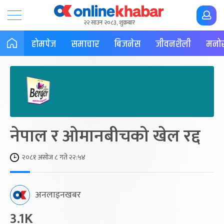
२२ साउन २०८३, शुक्रबार
होमपेज
समाचार
बिजनेस
जीवनशैली
मनोर
नेपाल र ओमानबीचको खेल रद्द
२०८१ असोज ८ गते २२:५४
अनलाइनखबर
3.1K