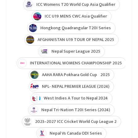
ICC Women’s Under-19 T20 World Cup 2025
U19 Women\'s World Cup warmup
ICC Men T20 World Cup 2024
IPL 2024
Under Lights T20I Series 2026
ICC Womens T20 World Cup Global Qualifier 2026
NPL- Nepal Premier League 2025
ICC T20 World Cup Asia & East Asia-Pacific Qualifier
ICC T20 World Cup Asia-EAP Qaulifier 2025
Unity Cup Nepal vs West Indies 2025
ICC Womens T20 World Cup Asia Qualifier
ICC U19 MENS CWC Asia Qualifier