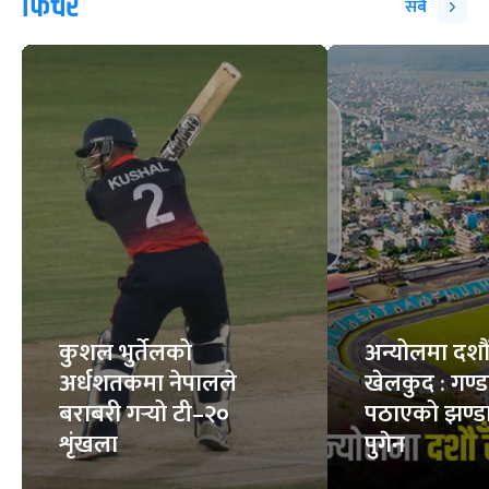
एयर प्युरिफायर
स्वस्थ मान्छेको शरीरमा
किन्नुअघि गर्ने ५
कति रगत हुन्छ ?
महत्त्वपूर्ण जाँच
7
STORIES
6
STORIES
फिचर
सबै