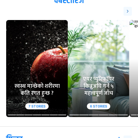
ट्रेन्डिङ
१
२
आसिफको १४औं ओडीआई
घरेलु मैदानमा नेप
अर्धशतक
स्तब्ध
वेबस्टोरिज