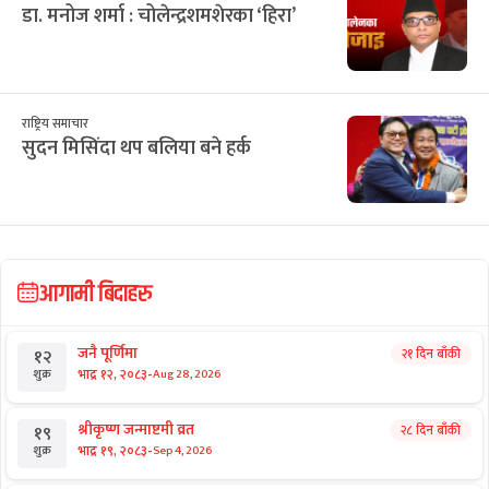
सिफारिस
छुटाउनुभयो कि?
ई–बिडिङ प्रकरण : विक्रम पाण्डेको कम्पनीले
७ करोड घटाएर फेर्‍यो बोलकबोल
राष्ट्रिय समाचार
टेन्टमा उकुसमुकुस सुकुमवासी : तत्काललाई
ठिक, भविष्य अनिश्चित
राष्ट्रिय समाचार
डा. मनोज शर्मा : चोलेन्द्रशमशेरका ‘हिरा’