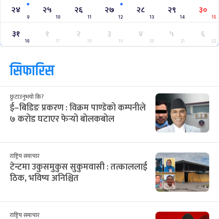
क्यालेन्डर
साउन २०८३
Jul
Aug 2026
/
आ
सो
मं
बु
बि
शु
श
२८
२९
३०
३१
३२
१
२
12
13
14
15
16
17
18
३
४
५
६
७
८
९
19
20
21
22
23
24
25
१०
११
१२
१३
१४
१५
१६
26
27
28
29
30
31
1
१७
१८
१९
२०
२१
२२
२३
2
3
4
5
6
7
8
२४
२५
२६
२७
२८
२९
३०
9
10
11
12
13
14
15
३१
१
२
३
४
५
६
16
17
18
19
20
21
22