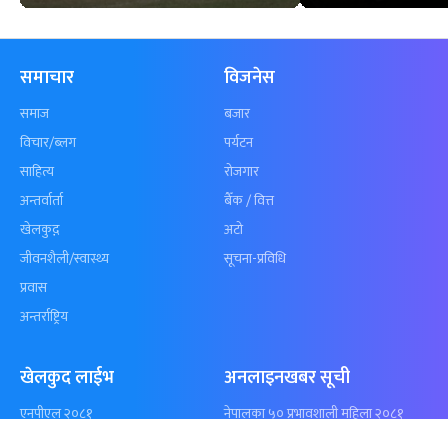
कुशल भुर्तेलको
अन्योलमा दशौँ र
अर्धशतकमा नेपालले
खेलकुद : गण्
बराबरी गर्‍यो टी–२०
पठाएको झण्डा
शृंखला
पुगेन
समाचार
विजनेस