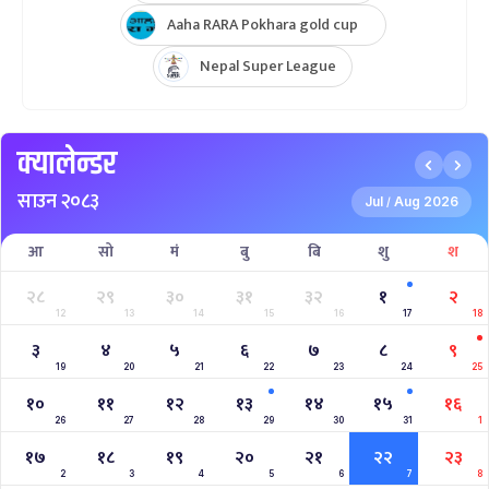
Hongkong Quadrangular T20I Series
AFGHANISTAN U19 TOUR OF NEPAL 2025
Nepal Super League 2025
INTERNATIONAL WOMENS CHAMPIONSHIP 2025
AAHA RARA Pokhara Gold Cup 2025
NPL- NEPAL PREMIER LEAGUE (2024)
West Indies A Tour to Nepal 2024
Nepal Tri-Nation T20I Series (2024)
2023–2027 ICC Cricket World Cup League 2
Nepal Vs Canada ODI Series
Aaha RARA Pokhara gold cup
Nepal Super League