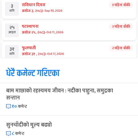
राष्ट्रिय समाचार
सुदन मिसिंदा थप बलिया बने हर्क
आगामी बिदाहरु
जनै पूर्णिमा
२१ दिन बाँकी
१२
-
भाद्र १२, २०८३
Aug 28, 2026
शुक्र
श्रीकृष्ण जन्माष्टमी व्रत
२८ दिन बाँकी
१९
-
भाद्र १९, २०८३
Sep 4, 2026
शुक्र
संविधान दिवस
१ महिना बाँकी
३
-
असोज ३, २०८३
Sep 19, 2026
शनि
घटस्थापना
२ महिना बाँकी