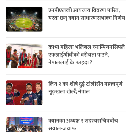
-
फाल्गुन २५, २०८३
Mar 9, 2027
मंगल
पूर्णिमा व्रत
७ महिना बाँकी
७
-
चैत्र ७, २०८३
Mar 21, 2027
आइत
सम्बन्धित खबर
फागुपूर्णिमा
७ महिना बाँकी
८
ट्रोसार्डको निर्णायक गोलमा आर्सनल
-
चैत्र ८, २०८३
Mar 22, 2027
सोम
उपाधि नजिक
‘एल क्लासिको’ जित्दै बार्सिलोना ला
लिगा च्याम्पियन
एनपीएलको आयव्यय विवरण पारित,
यस्ता छन् क्यान साधारणसभाका निर्णय