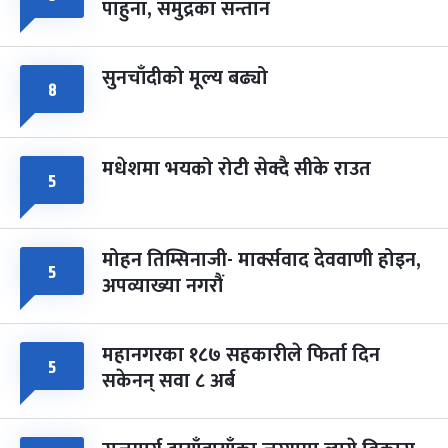
पाहुना, समुद्रका सन्तान
-
चैत्र ८, २०८३
Mar 22, 2027
सोम
सुनचाँदीको मूल्य बढ्यो
८
मधेशमा भयको रोटी सेक्दै सीके राउत
५
मोहन तिम्सिनाजी- मार्क्सवाद देववाणी होइन,
५
अपव्याख्या नगरौं
महानगरका १८७ सहकारीले फिर्ता दिन
५
सकेनन् सवा ८ अर्ब