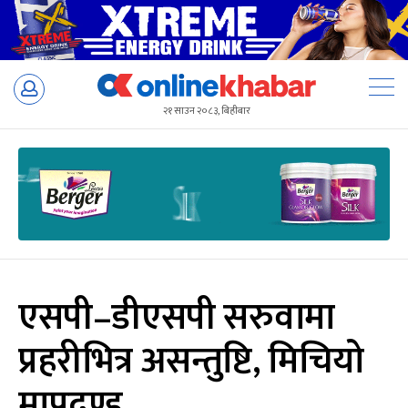
Skip
to
२१ साउन २०८३, बिहीबार
content
एसपी–डीएसपी सरुवामा
प्रहरीभित्र असन्तुष्टि, मिचियो
मापदण्ड