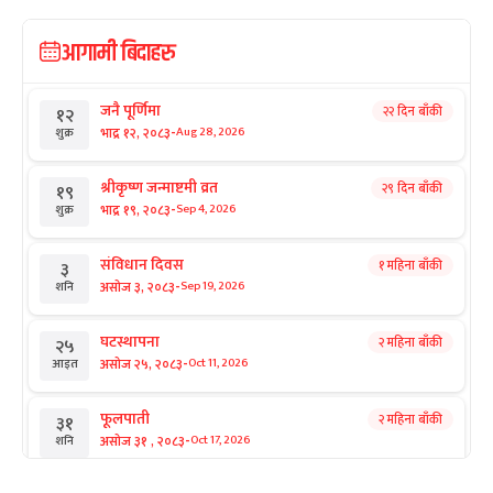
आगामी बिदाहरु
जनै पूर्णिमा
२२ दिन बाँकी
१२
-
भाद्र १२, २०८३
Aug 28, 2026
शुक्र
श्रीकृष्ण जन्माष्टमी व्रत
२९ दिन बाँकी
१९
-
भाद्र १९, २०८३
Sep 4, 2026
शुक्र
संविधान दिवस
१ महिना बाँकी
३
-
असोज ३, २०८३
Sep 19, 2026
शनि
घटस्थापना
२ महिना बाँकी
२५
-
असोज २५, २०८३
Oct 11, 2026
आइत
फूलपाती
२ महिना बाँकी
३१
-
असोज ३१ , २०८३
Oct 17, 2026
शनि