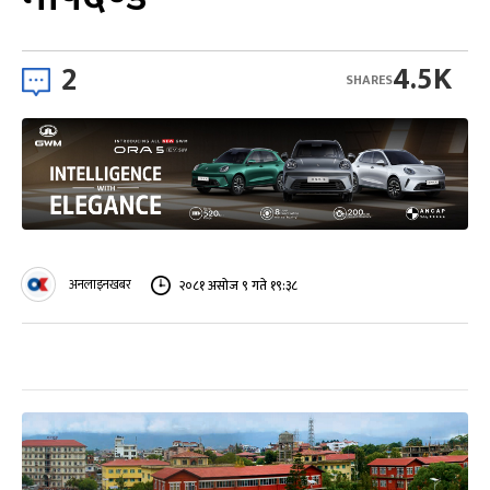
2
4.5K
SHARES
अनलाइनखबर
२०८१ असोज ९ गते १९:३८