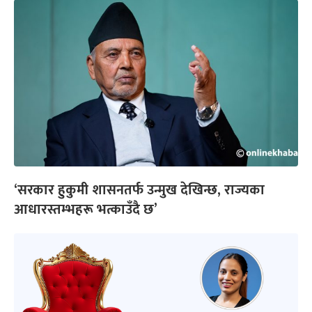
‘सरकार हुकुमी शासनतर्फ उन्मुख देखिन्छ, राज्यका
आधारस्तम्भहरू भत्काउँदै छ’