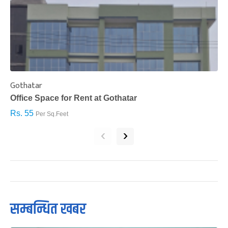
Gothatar
S
Office Space for Rent at Gothatar
H
Rs. 55
R
Per Sq.Feet
‹
›
सम्बन्धित खबर