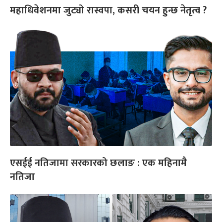
महाधिवेशनमा जुट्यो रास्वपा, कसरी चयन हुन्छ नेतृत्व ?
एसईई नतिजामा सरकारको छलाङ : एक महिनामै
नतिजा