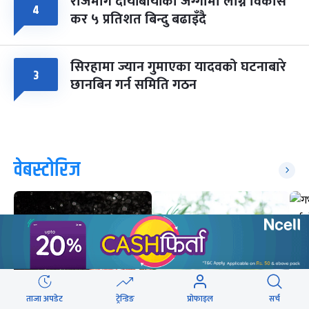
राजमार्ग दायाँबायाँका जग्गामा लाग्ने विकास
४
कर ५ प्रतिशत बिन्दु बढाइँदै
सिरहामा ज्यान गुमाएका यादवको घटनाबारे
३
छानबिन गर्न समिति गठन
वेबस्टोरिज
ताजा अपडेट
ट्रेन्डिङ
प्रोफाइल
सर्च