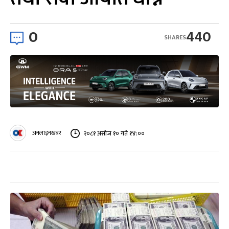
0
440
SHARES
अनलाइनखबर
२०८१ असोज १० गते १४:००