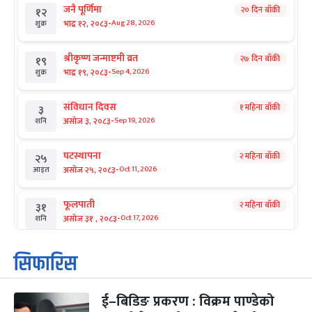
जनै पूर्णिमा
२० दिन बाँकी
१२
-
भाद्र १२, २०८३
Aug 28, 2026
शुक्र
श्रीकृष्ण जन्माष्टमी व्रत
२७ दिन बाँकी
१९
-
भाद्र १९, २०८३
Sep 4, 2026
शुक्र
संविधान दिवस
१ महिना बाँकी
३
-
असोज ३, २०८३
Sep 19, 2026
शनि
घटस्थापना
२ महिना बाँकी
२५
-
असोज २५, २०८३
Oct 11, 2026
आइत
फूलपाती
२ महिना बाँकी
३१
-
असोज ३१ , २०८३
Oct 17, 2026
शनि
कार्तिक सङ्क्रान्ति
२ महिना बाँकी
१
सिफारिस
-
कार्तिक १, २०८३
Oct 18, 2026
आइत
ई–बिडिङ प्रकरण : विक्रम पाण्डेको
महानवमी
२ महिना बाँकी
३