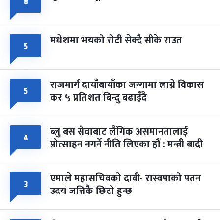
८
मधेशमा भयको रोटी सेक्दै सीके राउत
५
राजमार्ग दायाँबायाँका जग्गामा लाग्ने विकास
५
कर ५ प्रतिशत बिन्दु बढाइँदै
ब्लु बस सेवाबाट लैंगिक असमानतालाई
४
प्रोत्साहन नगर्ने नीति लिएका हौं : मन्त्री बादी
एमाले महासचिवको दाबी- रास्वपाको पतन
३
उदय जत्तिकै छिटो हुन्छ