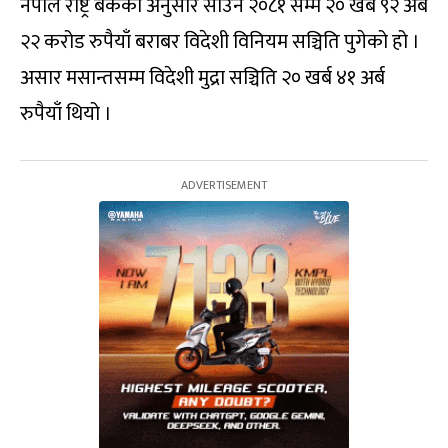
नेपाल राष्ट्र बैंकका अनुसार साउन २०८१ सम्म २० खर्ब ९२ अर्ब
२२ करोड रुपैयाँ बराबर विदेशी विनियम सञ्चिति पुगेको हो ।
असार मसान्तसम्म विदेशी मुद्रा सञ्चिति २० खर्ब ४१ अर्ब
रुपैयाँ थियो ।