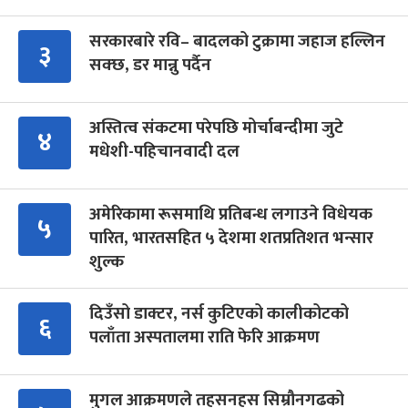
सरकारबारे रवि– बादलको टुक्रामा जहाज हल्लिन
३
सक्छ, डर मान्नु पर्दैन
अस्तित्व संकटमा परेपछि मोर्चाबन्दीमा जुटे
४
मधेशी-पहिचानवादी दल
अमेरिकामा रूसमाथि प्रतिबन्ध लगाउने विधेयक
५
पारित, भारतसहित ५ देशमा शतप्रतिशत भन्सार
शुल्क
दिउँसो डाक्टर, नर्स कुटिएको कालीकोटको
६
पलाँता अस्पतालमा राति फेरि आक्रमण
मुगल आक्रमणले तहसनहस सिम्रौनगढको