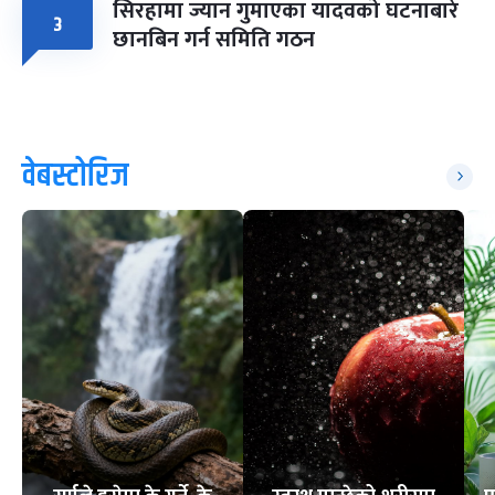
सिरहामा ज्यान गुमाएका यादवको घटनाबारे
३
छानबिन गर्न समिति गठन
वेबस्टोरिज