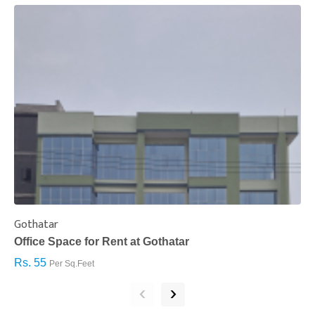
Gothatar
S
Office Space for Rent at Gothatar
H
Rs. 55
R
Per Sq.Feet
‹
›