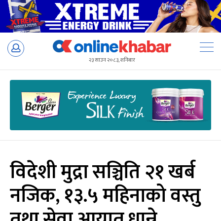
Skip
to
२३ साउन २०८३, शनिबार
content
विदेशी मुद्रा सञ्चिति २१ खर्ब
नजिक, १३.५ महिनाको वस्तु
तथा सेवा आयात धान्ने