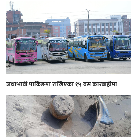
जथाभावी पार्किङमा राखिएका १५ बस कारबाहीमा