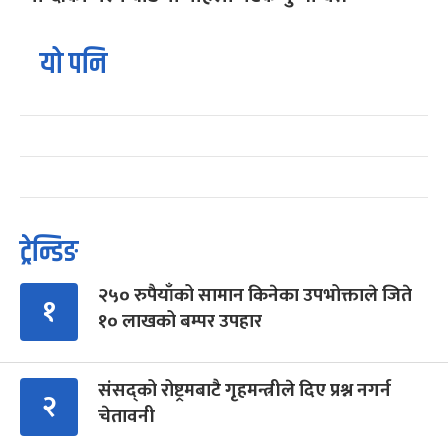
यो पनि
ट्रेन्डिङ
२५० रुपैयाँको सामान किनेका उपभोक्ताले जिते
१
१० लाखको बम्पर उपहार
संसद्को रोष्ट्रमबाटै गृहमन्त्रीले दिए प्रश्न नगर्न
२
चेतावनी