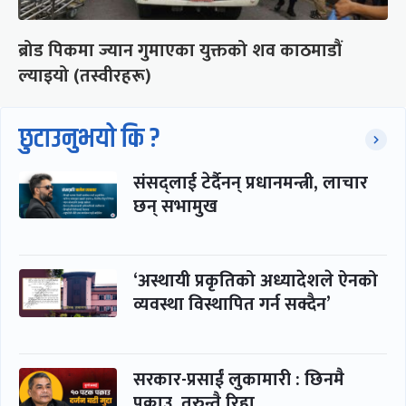
ब्रोड पिकमा ज्यान गुमाएका युक्तको शव काठमाडौं
ल्याइयो (तस्वीरहरू)
छुटाउनुभयो कि ?
संसद्लाई टेर्दैनन् प्रधानमन्त्री, लाचार
छन् सभामुख
‘अस्थायी प्रकृतिको अध्यादेशले ऐनको
व्यवस्था विस्थापित गर्न सक्दैन’
सरकार-प्रसाईं लुकामारी : छिनमै
पक्राउ, तुरुन्तै रिहा