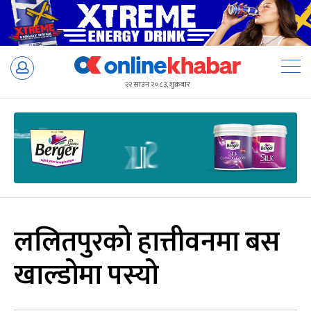
Skip
to
२२ साउन २०८३, शुक्रबार
content
ललितपुरको हात्तीवनमा बस
खाल्डोमा पस्यो