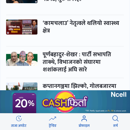
‘कामचलाउ’ नेतृत्वले थलियो स्वास्थ्य
क्षेत्र
पूर्णबहादुर-शेखर : पार्टी सभापति
ताक्थे, विभाजनको संघारमा
शशांकलाई अघि सारे
कप्तानगञ्जमा झिल्को, गोलबजारमा
डढेलो
आकस्मिक कक्ष चिकित्सकमाथि
हातपातको ‘हटस्पट’
ताजा अपडेट
ट्रेन्डिङ
प्रोफाइल
सर्च