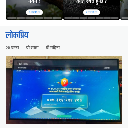
नगर्ने ?
कति रगत हुन्छ ?
6
STORIES
7
STORIES
लोकप्रिय
२४ घण्टा
यो साता
यो महिना