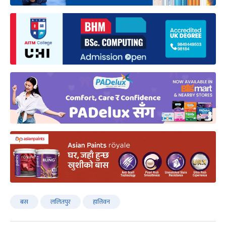
बस
ललितपुर
हात्तिवन