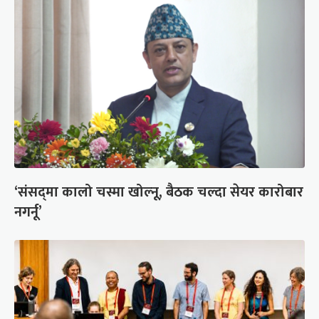
‘संसद्‍मा कालो चस्मा खोल्नू, बैठक चल्दा सेयर कारोबार
नगर्नू’