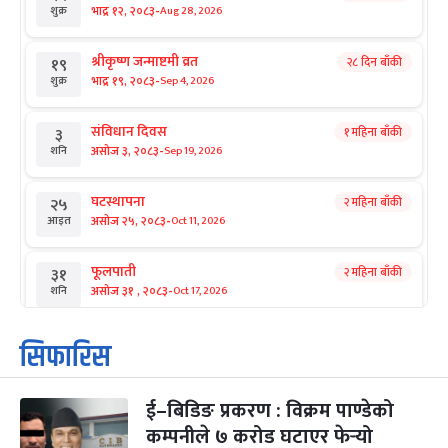
-
भाद्र १२, २०८३
Aug 28, 2026
शुक्र
श्रीकृष्ण जन्माष्टमी व्रत
२८ दिन बाँकी
१९
-
भाद्र १९, २०८३
Sep 4, 2026
शुक्र
संविधान दिवस
१ महिना बाँकी
३
-
असोज ३, २०८३
Sep 19, 2026
शनि
घटस्थापना
२ महिना बाँकी
२५
-
असोज २५, २०८३
Oct 11, 2026
आइत
फूलपाती
२ महिना बाँकी
३१
-
असोज ३१ , २०८३
Oct 17, 2026
शनि
कार्तिक सङ्क्रान्ति
२ महिना बाँकी
१
सिफारिस
-
कार्तिक १, २०८३
Oct 18, 2026
आइत
ई–बिडिङ प्रकरण : विक्रम पाण्डेको
महानवमी
२ महिना बाँकी
३
-
कम्पनीले ७ करोड घटाएर फेर्‍यो
कार्तिक ३, २०८३
Oct 20, 2026
मंगल