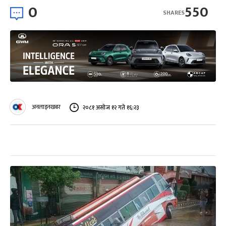
0
550
SHARES
अनलाइनखबर
२०८१ असोज १२ गते १६:२३