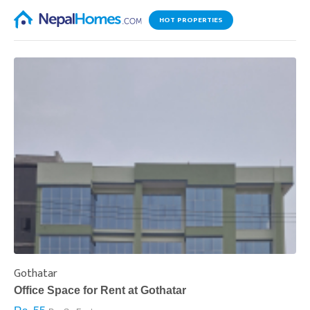
HOT PROPERTIES
Gothatar
S
Office Space for Rent at Gothatar
H