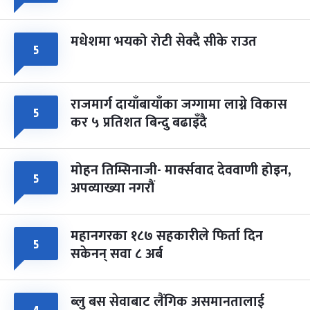
मधेशमा भयको रोटी सेक्दै सीके राउत
५
राजमार्ग दायाँबायाँका जग्गामा लाग्ने विकास
५
कर ५ प्रतिशत बिन्दु बढाइँदै
मोहन तिम्सिनाजी- मार्क्सवाद देववाणी होइन,
५
अपव्याख्या नगरौं
महानगरका १८७ सहकारीले फिर्ता दिन
५
सकेनन् सवा ८ अर्ब
ब्लु बस सेवाबाट लैंगिक असमानतालाई