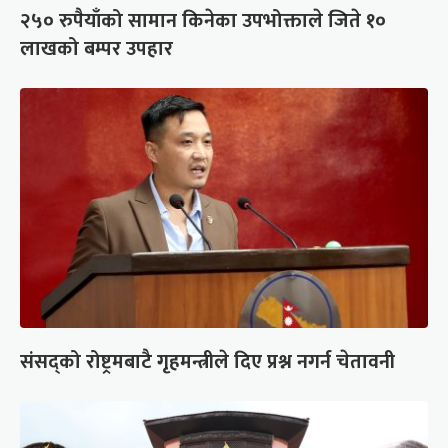
२५० रुपैयाँको सामान किनेका उपभोक्ताले जिते १०
लाखको बम्पर उपहार
संसद्को रोष्ट्रमबाटै गृहमन्त्रीले दिए प्रश्न नगर्न चेतावनी