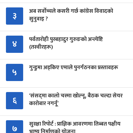
अब सर्वोच्चले कसरी गर्छ कांग्रेस विवादको
३
सुनुवाइ ?
पर्वतारोही पुरबहादुर गुरुङको अन्त्येष्टि
४
(तस्वीरहरू)
गुन्डुमा अड्किए एमाले पुनर्गठनका प्रस्तावहरू
५
‘संसद्‍मा कालो चस्मा खोल्नू, बैठक चल्दा सेयर
६
कारोबार नगर्नू’
सुरक्षा रिपोर्ट : प्राज्ञिक आवरणमा तिब्बत पक्षीय
७
भाष्य निर्माणको योजना