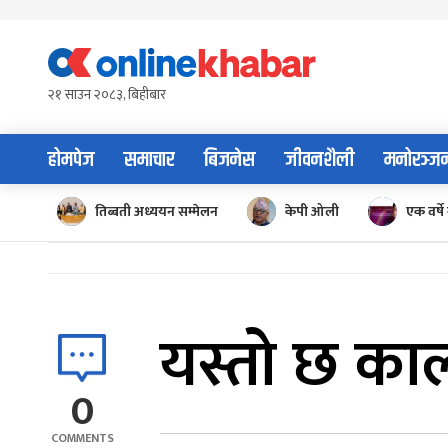
Skip
to
content
२१ साउन २०८३, बिहीबार
होमपेज
समाचार
बिजनेस
जीवनशैली
मनोरञ्ज
तिब्बती अध्ययन सम्मेलन
केपी ओली
एक वर्षे 
यस्तो छ का
0
COMMENTS