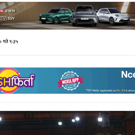
 गते ९:३५