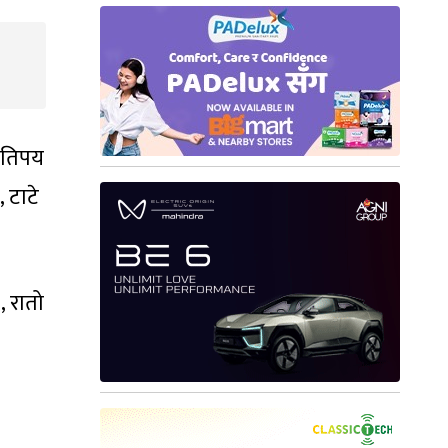
कतिपय
 टाटे
 रातो