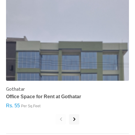
Gothatar
S
Office Space for Rent at Gothatar
H
Rs. 55
R
Per Sq.Feet
‹
›