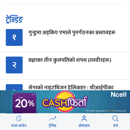
ट्रेन्डिङ
गुन्डुमा अड्किए एमाले पुनर्गठनका प्रस्तावहरू
१
प्रज्ञाका तीन कुलपतिको शपथ (तस्वीरहरू)
२
सेनाको नाइटभिजन हेलिकप्टर : भीआईपीका
३
लागि उड्छ, जनताको ज्यान बचाउन उड्दैन
कांग्रेस संस्थापन इतर समूहको राष्ट्रिय भेलालाई
४
देउवाले सम्बोधन गर्ने
ताजा अपडेट
ट्रेन्डिङ
प्रोफाइल
सर्च