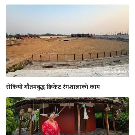
रोकियो गौतमबुद्ध क्रिकेट रंगशालाको काम