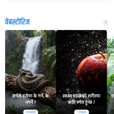
वेबस्टोरिज
सर्पले डसेमा के गर्ने, के
स्वस्थ मान्छेको शरीरमा
ए
नगर्ने ?
कति रगत हुन्छ ?
6
STORIES
7
STORIES