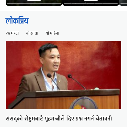
लोकप्रिय
२४ घण्टा
यो साता
यो महिना
संसद्को रोष्ट्रमबाटै गृहमन्त्रीले दिए प्रश्न नगर्न चेतावनी