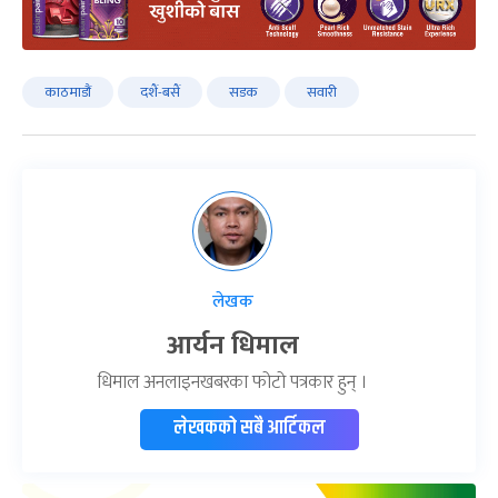
काठमाडौं
दशैं-बसैं
सडक
सवारी
लेखक
आर्यन धिमाल
धिमाल अनलाइनखबरका फोटो पत्रकार हुन् ।
लेखकको सबै आर्टिकल