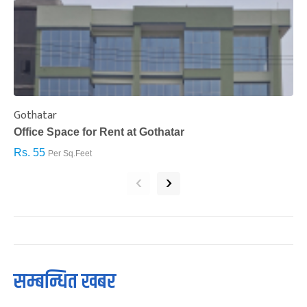
Gothatar
S
Office Space for Rent at Gothatar
H
Rs. 55
R
Per Sq.Feet
‹
›
सम्बन्धित खबर