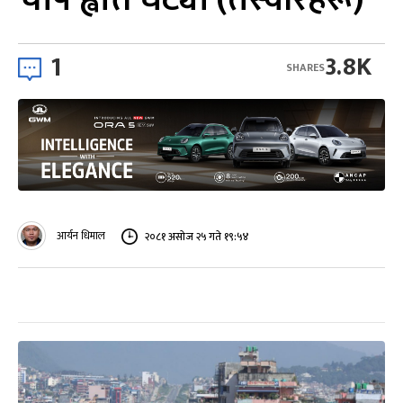
1
3.8K
SHARES
आर्यन धिमाल
२०८१ असोज २५ गते १९:५४