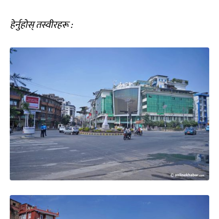
हेर्नुहोस् तस्वीरहरू :