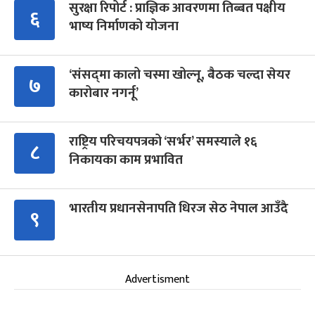
सुरक्षा रिपोर्ट : प्राज्ञिक आवरणमा तिब्बत पक्षीय
६
भाष्य निर्माणको योजना
‘संसद्‍मा कालो चस्मा खोल्नू, बैठक चल्दा सेयर
७
कारोबार नगर्नू’
राष्ट्रिय परिचयपत्रको ‘सर्भर’ समस्याले १६
८
निकायका काम प्रभावित
भारतीय प्रधानसेनापति धिरज सेठ नेपाल आउँदै
९
Advertisment