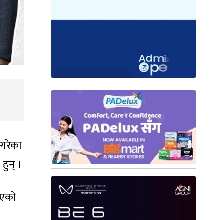
 गरेका
हुन् ।
खिएको