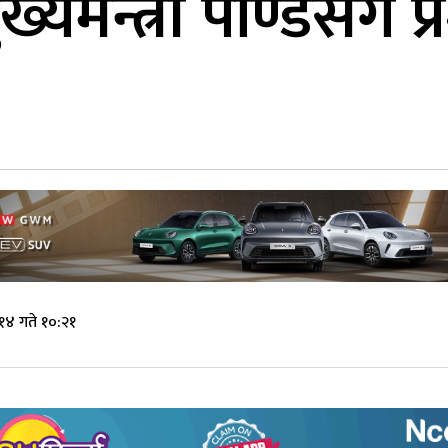
यमन्त्री पाण्डेसँग प
१४ गते १०:२१