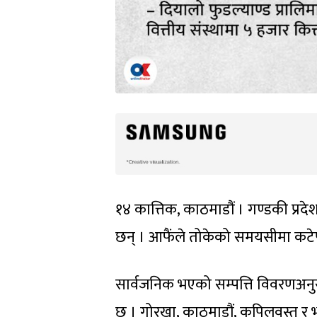
१४ कात्तिक, काठमाडौं । गण्डकी प्रदेश
छन् । आफैंले तोकेको समयसीमा कटेपछ
सार्वजनिक भएको सम्पत्ति विवरणअनुसार म
छ । गोरखा, काठमाडौं, कपिलवस्तु र भ