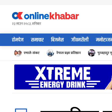
Skip
to
content
२३ साउन २०८३, शनिबार
होमपेज
समाचार
बिजनेस
जीवनशैली
मनोरञ्ज
एमाले-संकट
नेपाल प्रज्ञा प्रतिष्ठान
पुरबहादुर ग