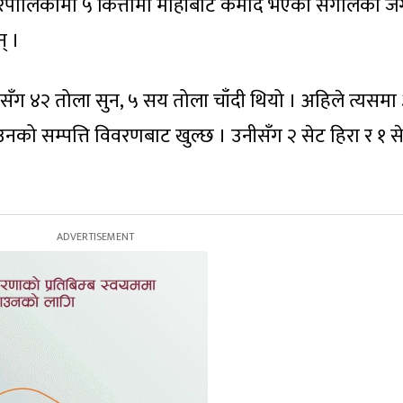
 नगरपालिकामा ५ कित्तामा मोहीबाट कमोद भएको सगोलको जग
् ।
सँग ४२ तोला सुन, ५ सय तोला चाँदी थियो । अहिले त्यसमा 
नको सम्पत्ति विवरणबाट खुल्छ । उनीसँग २ सेट हिरा र १ स