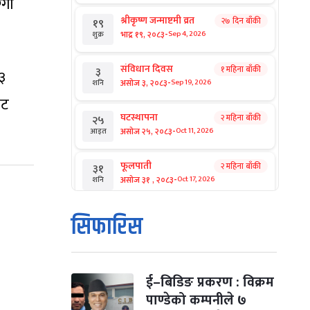
्गा
श्रीकृष्ण जन्माष्टमी व्रत
२७ दिन बाँकी
१९
-
भाद्र १९, २०८३
Sep 4, 2026
शुक्र
संविधान दिवस
१ महिना बाँकी
३
३
-
असोज ३, २०८३
Sep 19, 2026
शनि
ेट
घटस्थापना
२ महिना बाँकी
२५
-
असोज २५, २०८३
Oct 11, 2026
आइत
फूलपाती
२ महिना बाँकी
३१
-
असोज ३१ , २०८३
Oct 17, 2026
शनि
कार्तिक सङ्क्रान्ति
२ महिना बाँकी
१
सिफारिस
-
कार्तिक १, २०८३
Oct 18, 2026
आइत
महानवमी
२ महिना बाँकी
३
-
कार्तिक ३, २०८३
Oct 20, 2026
मंगल
ई–बिडिङ प्रकरण : विक्रम
पाण्डेको कम्पनीले ७