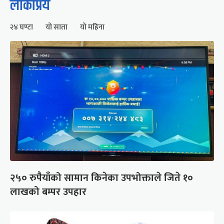
लोकप्रिय
२४ घण्टा
यो साता
यो महिना
२५० रुपैयाँको सामान किनेका उपभोक्ताले जिते १०
लाखको बम्पर उपहार