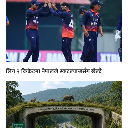
लिग २ क्रिकेटमा नेपालले स्कटल्यान्डसँग खेल्दै