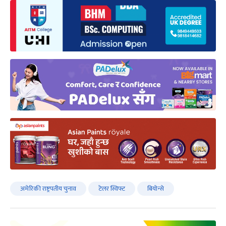
अमेरिकी राष्ट्रपतीय चुनाव
टेलर स्विफ्ट
बियोन्से