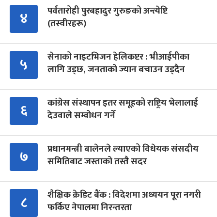
पर्वतारोही पुरबहादुर गुरुङको अन्त्येष्टि
४
(तस्वीरहरू)
सेनाको नाइटभिजन हेलिकप्टर : भीआईपीका
५
लागि उड्छ, जनताको ज्यान बचाउन उड्दैन
कांग्रेस संस्थापन इतर समूहको राष्ट्रिय भेलालाई
६
देउवाले सम्बोधन गर्ने
प्रधानमन्त्री बालेनले ल्याएको विधेयक संसदीय
७
समितिबाट जस्ताको तस्तै सदर
शैक्षिक क्रेडिट बैंक : विदेशमा अध्ययन पूरा नगरी
८
फर्किए नेपालमा निरन्तरता