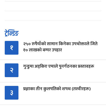
ट्रेन्डिङ
२५० रुपैयाँको सामान किनेका उपभोक्ताले जिते
१
१० लाखको बम्पर उपहार
गुन्डुमा अड्किए एमाले पुनर्गठनका प्रस्तावहरू
२
प्रज्ञाका तीन कुलपतिको शपथ (तस्वीरहरू)
३