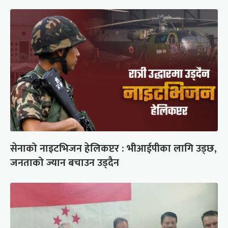
सेनाको नाइटभिजन हेलिकप्टर : भीआईपीका लागि उड्छ,
जनताको ज्यान बचाउन उड्दैन