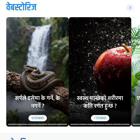
वेबस्टोरिज
सर्पले डसेमा के गर्ने, के
स्वस्थ मान्छेको शरीरमा
ए
नगर्ने ?
कति रगत हुन्छ ?
6
STORIES
7
STORIES