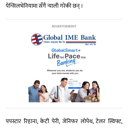
पेन्सिलभेनियामा सँगै र्‍याली गरेकी छन् ।
पपस्टार रिहाना, केटी पेरी, जेनिफर लोपेथ, टेलर स्विफ्ट,