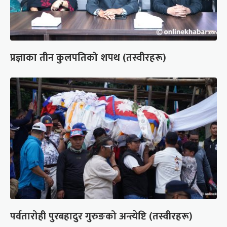
प्रज्ञाका तीन कुलपतिको शपथ (तस्वीरहरू)
पर्वतारोही पुरबहादुर गुरुङको अन्त्येष्टि (तस्वीरहरू)