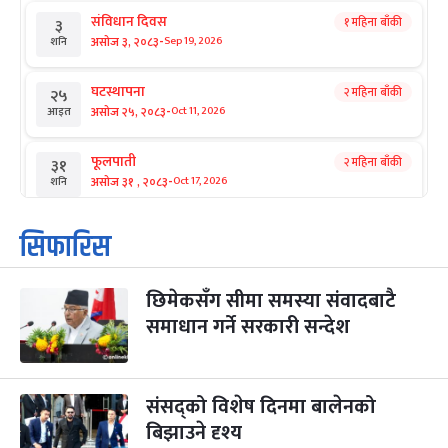
संविधान दिवस
१ महिना बाँकी
३
-
असोज ३, २०८३
Sep 19, 2026
शनि
घटस्थापना
२ महिना बाँकी
२५
-
असोज २५, २०८३
Oct 11, 2026
आइत
फूलपाती
२ महिना बाँकी
३१
-
असोज ३१ , २०८३
Oct 17, 2026
शनि
कार्तिक सङ्क्रान्ति
२ महिना बाँकी
१
सिफारिस
-
कार्तिक १, २०८३
Oct 18, 2026
आइत
छिमेकसँग सीमा समस्या संवादबाटै
महानवमी
२ महिना बाँकी
३
-
समाधान गर्ने सरकारी सन्देश
कार्तिक ३, २०८३
Oct 20, 2026
मंगल
विजयादशमी
२ महिना बाँकी
४
-
कार्तिक ४, २०८३
Oct 21, 2026
बुध
संसद्को विशेष दिनमा बालेनको
बिझाउने दृश्य
पापा‌ङ्कुशा एकादशी व्रत
२ महिना बाँकी
५