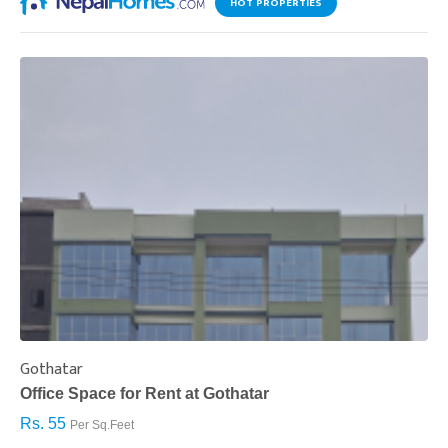
HOT PROPERTIES
Gothatar
S
Office Space for Rent at Gothatar
H
Rs. 55
R
Per Sq.Feet