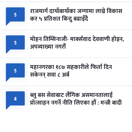
राजमार्ग दायाँबायाँका जग्गामा लाग्ने विकास
५
कर ५ प्रतिशत बिन्दु बढाइँदै
मोहन तिम्सिनाजी- मार्क्सवाद देववाणी होइन,
५
अपव्याख्या नगरौं
महानगरका १८७ सहकारीले फिर्ता दिन
५
सकेनन् सवा ८ अर्ब
ब्लु बस सेवाबाट लैंगिक असमानतालाई
४
प्रोत्साहन नगर्ने नीति लिएका हौं : मन्त्री बादी