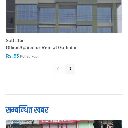
Gothatar
S
Office Space for Rent at Gothatar
H
Rs. 55
R
Per Sq.Feet
‹
›
सम्बन्धित खबर