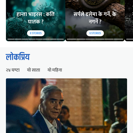
हान्ता भाइरस : कति
सर्पले डसेमा के गर्ने, के
घातक ?
नगर्ने ?
8
STORIES
6
STORIES
लोकप्रिय
२४ घण्टा
यो साता
यो महिना