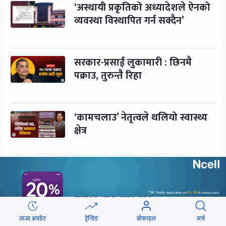
‘अस्थायी प्रकृतिको अध्यादेशले ऐनको
व्यवस्था विस्थापित गर्न सक्दैन’
सरकार-प्रसाईं लुकामारी : छिनमै
पक्राउ, तुरुन्तै रिहा
‘कामचलाउ’ नेतृत्वले थलियो स्वास्थ्य
क्षेत्र
पूर्णबहादुर-शेखर : पार्टी सभापति
ताक्थे, विभाजनको संघारमा
शशांकलाई अघि सारे
ताजा अपडेट
ट्रेन्डिङ
प्रोफाइल
सर्च