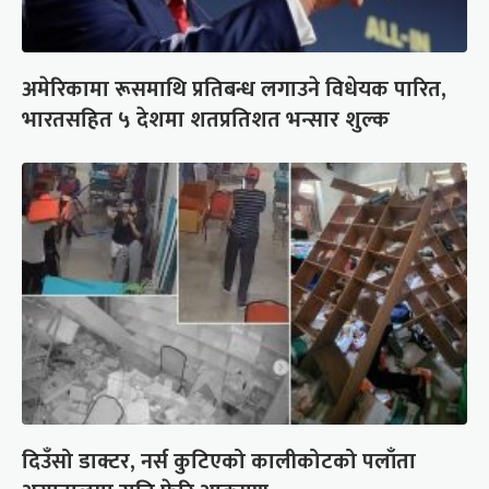
अमेरिकामा रूसमाथि प्रतिबन्ध लगाउने विधेयक पारित,
भारतसहित ५ देशमा शतप्रतिशत भन्सार शुल्क
दिउँसो डाक्टर, नर्स कुटिएको कालीकोटको पलाँता