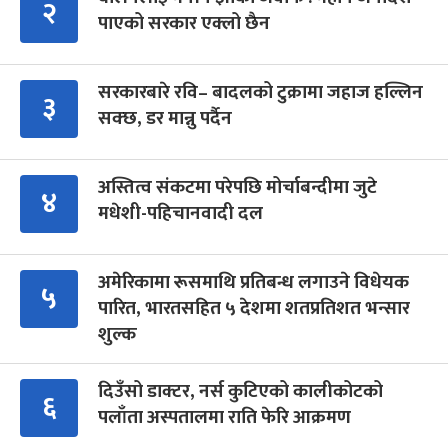
२
पाएको सरकार एक्लो छैन
सरकारबारे रवि– बादलको टुक्रामा जहाज हल्लिन
३
सक्छ, डर मान्नु पर्दैन
अस्तित्व संकटमा परेपछि मोर्चाबन्दीमा जुटे
४
मधेशी-पहिचानवादी दल
अमेरिकामा रूसमाथि प्रतिबन्ध लगाउने विधेयक
५
पारित, भारतसहित ५ देशमा शतप्रतिशत भन्सार
शुल्क
दिउँसो डाक्टर, नर्स कुटिएको कालीकोटको
६
पलाँता अस्पतालमा राति फेरि आक्रमण