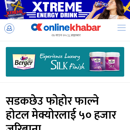
Skip
to
२४ साउन २०८३, आइतबार
content
सडकछेउ फोहोर फाल्ने
होटल मेक्योरलाई ५० हजार
जरिबाना