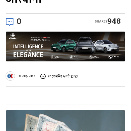
0
948
SHARES
अनलाइनखबर
२०८१ मंसिर ५ गते १३:५३