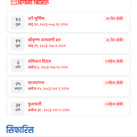
आगामी बिदाहरु
जनै पूर्णिमा
१९ दिन बाँकी
१२
-
भाद्र १२, २०८३
Aug 28, 2026
शुक्र
श्रीकृष्ण जन्माष्टमी व्रत
२६ दिन बाँकी
१९
-
भाद्र १९, २०८३
Sep 4, 2026
शुक्र
संविधान दिवस
१ महिना बाँकी
३
-
असोज ३, २०८३
Sep 19, 2026
शनि
घटस्थापना
२ महिना बाँकी
२५
-
असोज २५, २०८३
Oct 11, 2026
आइत
फूलपाती
२ महिना बाँकी
३१
-
असोज ३१ , २०८३
Oct 17, 2026
शनि
कार्तिक सङ्क्रान्ति
२ महिना बाँकी
१
सिफारिस
-
कार्तिक १, २०८३
Oct 18, 2026
आइत