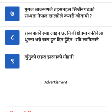
मुगल आक्रमणले तहसनहस सिम्रौनगढको
७
सभ्यता नेपाल खाल्डोले कसरी जोगायो ?
रास्वपाको स्पष्ट लाइन छ, निजी क्षेत्रमा कतिबेला
८
थुन्ला भन्ने त्रास हुन दिन हुँदैन : रवि लामिछाने
जुँगुको छहरा झरनाको मोहनी
९
Advertisment