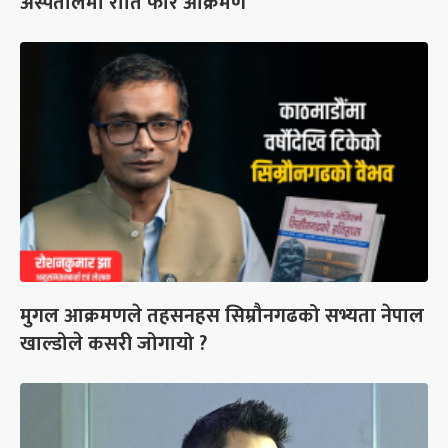
अस्पतालमा राति फेरि आक्रमण
मुगल आक्रमणले तहसनहस सिम्रौनगढको सभ्यता नेपाल
खाल्डोले कसरी जोगायो ?