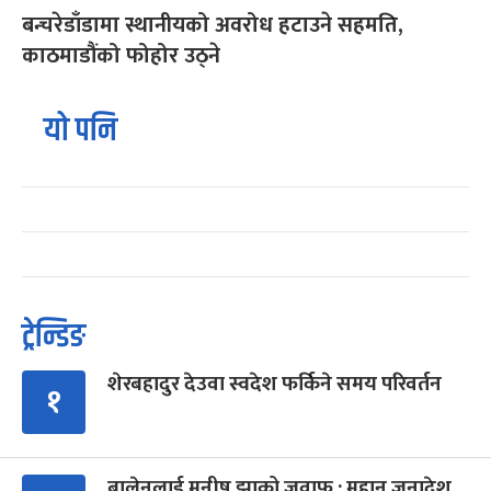
बन्चरेडाँडामा स्थानीयको अवरोध हटाउने सहमति,
काठमाडौंको फोहोर उठ्ने
यो पनि
ट्रेन्डिङ
शेरबहादुर देउवा स्वदेश फर्किने समय परिवर्तन
१
बालेनलाई मनीष झाको जवाफ : महान जनादेश