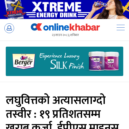
Skip
to
२३ साउन २०८३, शनिबार
content
लघुवित्तको अत्यासलाग्दो
तस्वीर : १९ प्रतिशतसम्म
खराब कर्जा, ईपीएस माइनस