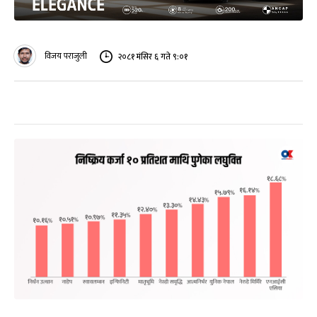
विजय पराजुली
२०८१ मंसिर ६ गते ९:०१