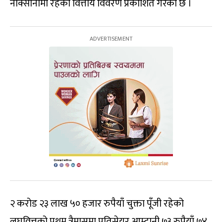
नोक्सानीमा रहेको वित्तीय विवरण प्रकाशित गरेको छ ।
२ करोड २३ लाख ५० हजार रुपैयाँ चुक्ता पूँजी रहेको
लघुवित्तको प्रथम त्रैमासमा प्रतिसेयर आम्दानी ७३ रुपैयाँ ७४