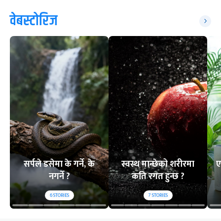
वेबस्टोरिज
सर्पले डसेमा के गर्ने, के
स्वस्थ मान्छेको शरीरमा
ए
नगर्ने ?
कति रगत हुन्छ ?
6
STORIES
7
STORIES