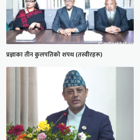
प्रज्ञाका तीन कुलपतिको शपथ (तस्वीरहरू)