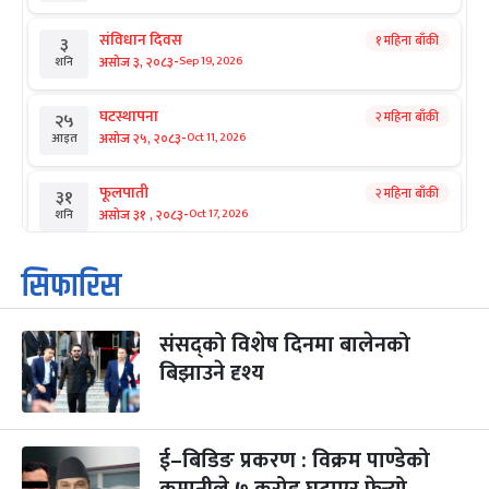
संविधान दिवस
१ महिना बाँकी
३
-
असोज ३, २०८३
Sep 19, 2026
शनि
घटस्थापना
२ महिना बाँकी
२५
-
असोज २५, २०८३
Oct 11, 2026
आइत
फूलपाती
२ महिना बाँकी
३१
-
असोज ३१ , २०८३
Oct 17, 2026
शनि
कार्तिक सङ्क्रान्ति
२ महिना बाँकी
१
सिफारिस
-
कार्तिक १, २०८३
Oct 18, 2026
आइत
संसद्को विशेष दिनमा बालेनको
महानवमी
२ महिना बाँकी
३
-
बिझाउने दृश्य
कार्तिक ३, २०८३
Oct 20, 2026
मंगल
विजयादशमी
२ महिना बाँकी
४
-
कार्तिक ४, २०८३
Oct 21, 2026
बुध
ई–बिडिङ प्रकरण : विक्रम पाण्डेको