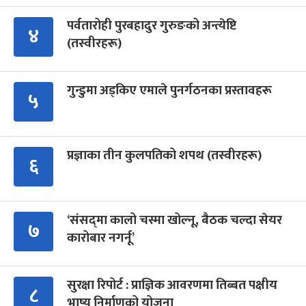
पर्वतारोही पुरबहादुर गुरुङको अन्त्येष्टि
४
(तस्वीरहरू)
गुन्डुमा अड्किए एमाले पुनर्गठनका प्रस्तावहरू
५
प्रज्ञाका तीन कुलपतिको शपथ (तस्वीरहरू)
६
‘संसद्‍मा कालो चस्मा खोल्नू, बैठक चल्दा सेयर
७
कारोबार नगर्नू’
सुरक्षा रिपोर्ट : प्राज्ञिक आवरणमा तिब्बत पक्षीय
८
भाष्य निर्माणको योजना