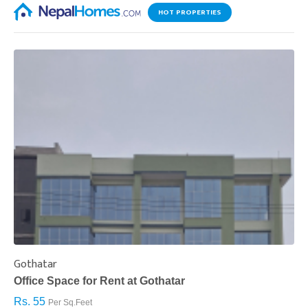
HOT PROPERTIES
Gothatar
S
Office Space for Rent at Gothatar
H
Rs. 55
R
Per Sq.Feet