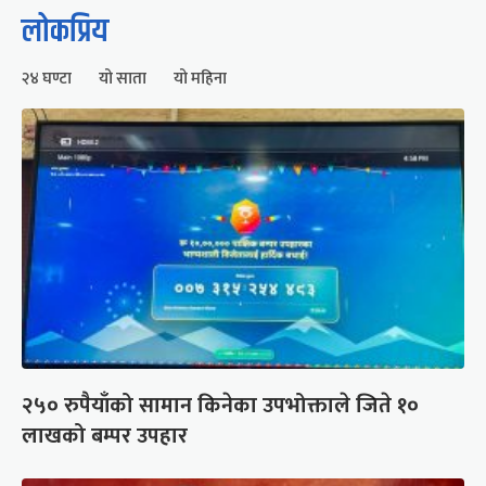
लोकप्रिय
२४ घण्टा
यो साता
यो महिना
२५० रुपैयाँको सामान किनेका उपभोक्ताले जिते १०
लाखको बम्पर उपहार