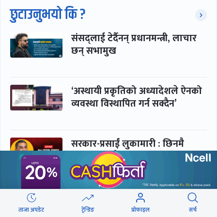
छुटाउनुभयो कि ?
संसद्लाई टेर्दैनन् प्रधानमन्त्री, लाचार
छन् सभामुख
‘अस्थायी प्रकृतिको अध्यादेशले ऐनको
व्यवस्था विस्थापित गर्न सक्दैन’
सरकार-प्रसाईं लुकामारी : छिनमै
पक्राउ, तुरुन्तै रिहा
‘कामचलाउ’ नेतृत्वले थलियो स्वास्थ्य
क्षेत्र
ताजा अपडेट
ट्रेन्डिङ
प्रोफाइल
सर्च