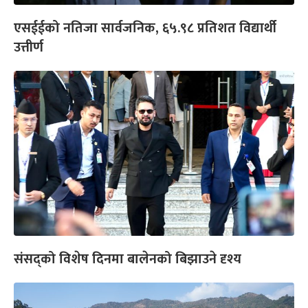
एसईईको नतिजा सार्वजनिक, ६५.९८ प्रतिशत विद्यार्थी
उत्तीर्ण
संसद्को विशेष दिनमा बालेनको बिझाउने दृश्य