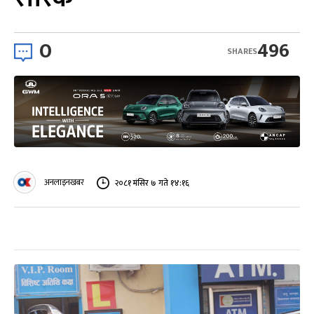
0
496
SHARES
अनलाइनखबर
२०८१ मंसिर ७ गते १४:१६