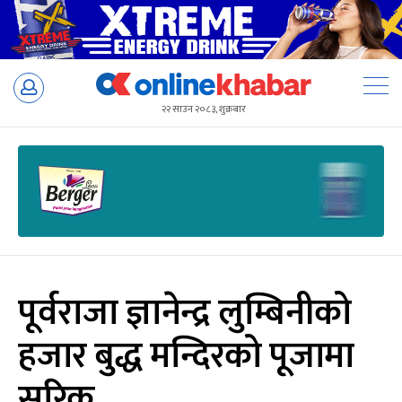
Skip
to
२२ साउन २०८३, शुक्रबार
content
पूर्वराजा ज्ञानेन्द्र लुम्बिनीको
हजार बुद्ध मन्दिरको पूजामा
सरिक