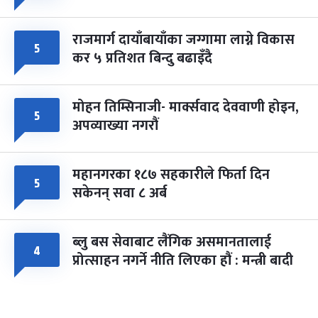
राजमार्ग दायाँबायाँका जग्गामा लाग्ने विकास
५
कर ५ प्रतिशत बिन्दु बढाइँदै
मोहन तिम्सिनाजी- मार्क्सवाद देववाणी होइन,
५
अपव्याख्या नगरौं
महानगरका १८७ सहकारीले फिर्ता दिन
५
सकेनन् सवा ८ अर्ब
ब्लु बस सेवाबाट लैंगिक असमानतालाई
४
प्रोत्साहन नगर्ने नीति लिएका हौं : मन्त्री बादी