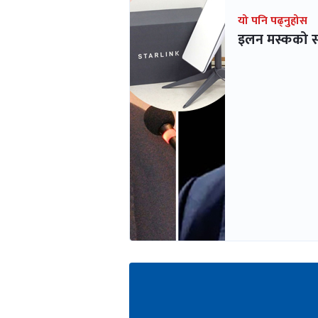
यो पनि पढ्नुहोस
इलन मस्कको स्टा