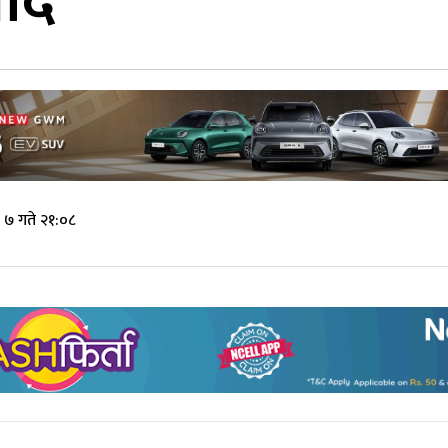
वाद
 ७ गते २१:०८