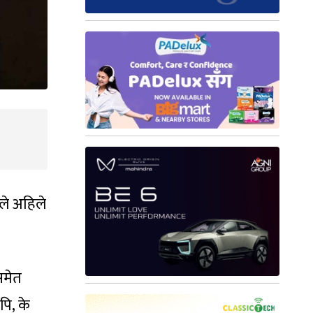
ीले अहिले
समेत
ि, के