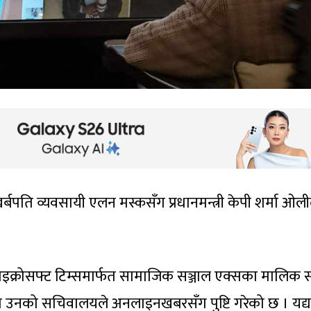
्बपति व्यवसायी एलन मस्कसँग प्रधानमन्त्री केपी शर्मा ओल
े माइक्रोसफ्ट टिम्समार्फत सामाजिक सञ्जाल एक्सका मालिक 
ो उनको सचिवालयले अनलाइनखबरसँग पुष्टि गरेको छ । यद्यप