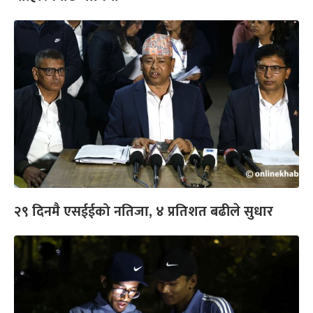
२९ दिनमै एसईईको नतिजा, ४ प्रतिशत बढीले सुधार