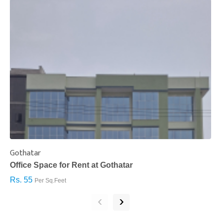
Gothatar
S
Office Space for Rent at Gothatar
H
Rs. 55
R
Per Sq.Feet
‹
›