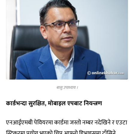
बासु उपाध्याय ।
कार्डभन्दा सुरक्षित, मोबाइल एपबाट नियन्त्रण
एनआईएमबी पेवियरमा कार्डमा जस्तो नम्बर नदेखिने र एउटा
स्टिकरमा प्रयोग भएको चिप आफ्नो डिभाइसमा टाँसिने