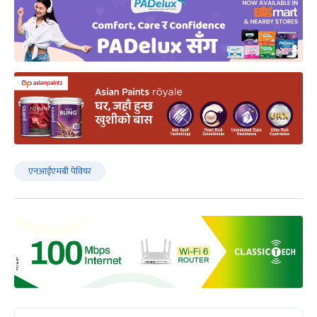
एनआईएमबी पेवियर