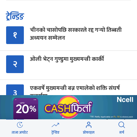
ट्रेन्डिङ
चीनको चासोपछि सरकारले रद्द गर्‍यो तिब्बती
१
अध्ययन सम्मेलन
ओली भेट्न गुण्डुमा मुख्यमन्त्री कार्की
२
एकवर्षे मुख्यमन्त्री बन्न एमालेको शक्ति संघर्ष
३
उत्कर्षमा
‘भेलामा गएकै कारण जनप्रतिनिधिलाई कारबाही
४
हुँदैन’
ताजा अपडेट
ट्रेन्डिङ
प्रोफाइल
सर्च