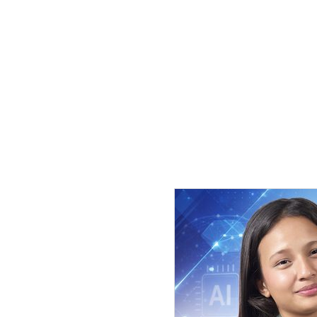
।
भ्रमण टोलीमा सहभागी हुने नेपाली ट