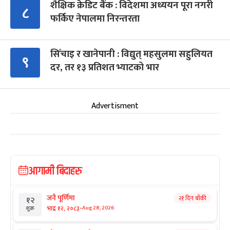
शैक्षिक क्रेडिट बैंक : विदेशमा अध्ययन पूरा नगरी
८
फर्किए नेपालमा निरन्तरता
सिँचाइ र खानेपानी : विद्युत् महसुलमा सहुलियत
९
दर, तर १३ प्रतिशत भ्याटको भार
Advertisment
आगामी बिदाहरु
जनै पूर्णिमा
२१ दिन बाँकी
१२
-
भाद्र १२, २०८३
Aug 28, 2026
शुक्र