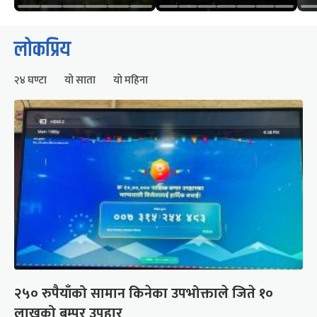
लोकप्रिय
२४ घण्टा
यो साता
यो महिना
२५० रुपैयाँको सामान किनेका उपभोक्ताले जिते १०
लाखको बम्पर उपहार