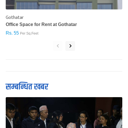
Gothatar
S
Office Space for Rent at Gothatar
H
Rs. 55
R
Per Sq.Feet
‹
›
सम्बन्धित खबर