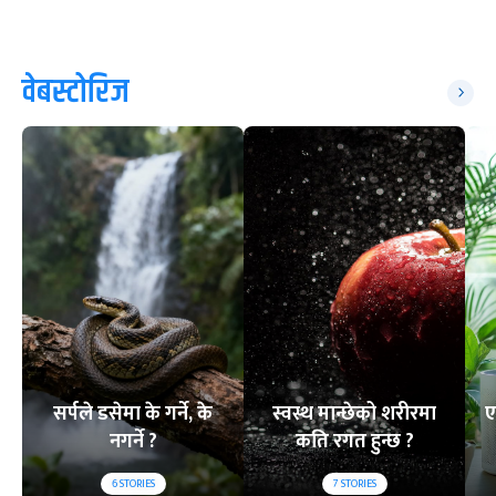
वेबस्टोरिज
सर्पले डसेमा के गर्ने, के
स्वस्थ मान्छेको शरीरमा
ए
नगर्ने ?
कति रगत हुन्छ ?
6
STORIES
7
STORIES