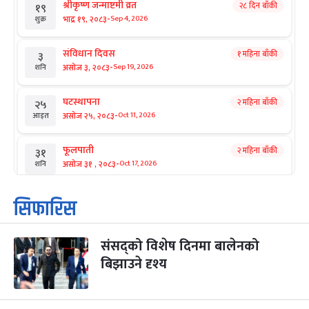
श्रीकृष्ण जन्माष्टमी व्रत
२८ दिन बाँकी
१९
-
भाद्र १९, २०८३
Sep 4, 2026
शुक्र
संविधान दिवस
१ महिना बाँकी
३
-
असोज ३, २०८३
Sep 19, 2026
शनि
घटस्थापना
२ महिना बाँकी
२५
-
असोज २५, २०८३
Oct 11, 2026
आइत
फूलपाती
२ महिना बाँकी
३१
-
असोज ३१ , २०८३
Oct 17, 2026
शनि
कार्तिक सङ्क्रान्ति
२ महिना बाँकी
१
सिफारिस
-
कार्तिक १, २०८३
Oct 18, 2026
आइत
संसद्को विशेष दिनमा बालेनको
महानवमी
२ महिना बाँकी
३
-
बिझाउने दृश्य
कार्तिक ३, २०८३
Oct 20, 2026
मंगल
विजयादशमी
२ महिना बाँकी
४
-
कार्तिक ४, २०८३
Oct 21, 2026
बुध