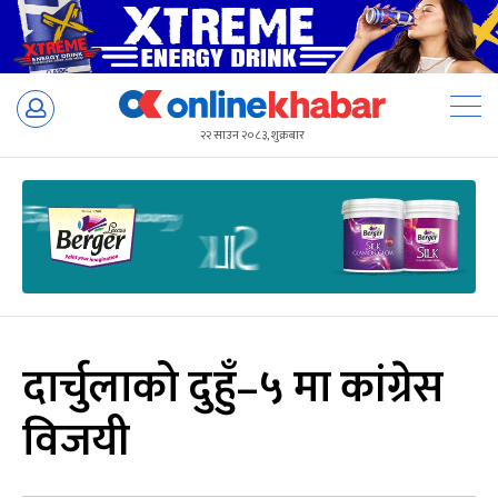
Skip
to
२२ साउन २०८३, शुक्रबार
content
दार्चुलाको दुहुँ–५ मा कांग्रेस
विजयी