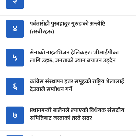
पर्वतारोही पुरबहादुर गुरुङको अन्त्येष्टि
४
(तस्वीरहरू)
सेनाको नाइटभिजन हेलिकप्टर : भीआईपीका
५
लागि उड्छ, जनताको ज्यान बचाउन उड्दैन
कांग्रेस संस्थापन इतर समूहको राष्ट्रिय भेलालाई
६
देउवाले सम्बोधन गर्ने
प्रधानमन्त्री बालेनले ल्याएको विधेयक संसदीय
७
समितिबाट जस्ताको तस्तै सदर