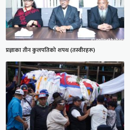
प्रज्ञाका तीन कुलपतिको शपथ (तस्वीरहरू)