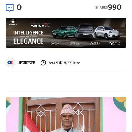
0
990
SHARES
अनलाइनखबर
२०८१ मंसिर १६ गते २१:१०