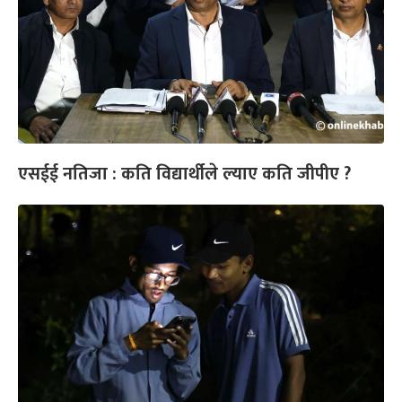
एसईई नतिजा : कति विद्यार्थीले ल्याए कति जीपीए ?