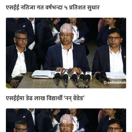
एसईई नतिजा गत वर्षभन्दा ५ प्रतिशत सुधार
एसईईमा डेढ लाख विद्यार्थी ‘नन् ग्रेडेड’