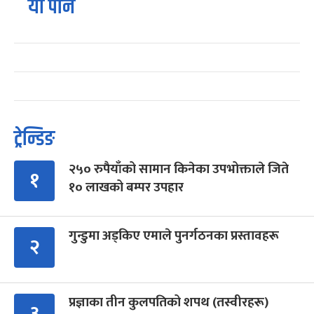
यो पनि
ट्रेन्डिङ
२५० रुपैयाँको सामान किनेका उपभोक्ताले जिते
१
१० लाखको बम्पर उपहार
गुन्डुमा अड्किए एमाले पुनर्गठनका प्रस्तावहरू
२
प्रज्ञाका तीन कुलपतिको शपथ (तस्वीरहरू)
३