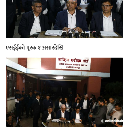
एसईईको पूरक १ असारदेखि