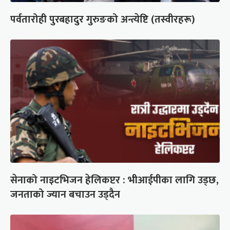
पर्वतारोही पुरबहादुर गुरुङको अन्त्येष्टि (तस्वीरहरू)
सेनाको नाइटभिजन हेलिकप्टर : भीआईपीका लागि उड्छ,
जनताको ज्यान बचाउन उड्दैन