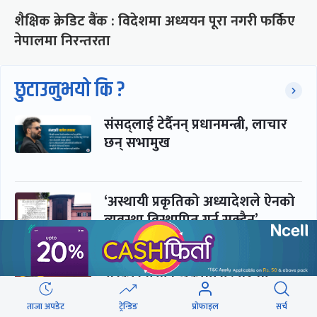
शैक्षिक क्रेडिट बैंक : विदेशमा अध्ययन पूरा नगरी फर्किए
नेपालमा निरन्तरता
छुटाउनुभयो कि ?
संसद्लाई टेर्दैनन् प्रधानमन्त्री, लाचार
छन् सभामुख
‘अस्थायी प्रकृतिको अध्यादेशले ऐनको
व्यवस्था विस्थापित गर्न सक्दैन’
सरकार-प्रसाईं लुकामारी : छिनमै
पक्राउ, तुरुन्तै रिहा
ताजा अपडेट
ट्रेन्डिङ
प्रोफाइल
सर्च