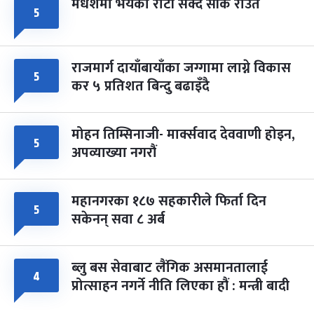
मधेशमा भयको रोटी सेक्दै सीके राउत
५
राजमार्ग दायाँबायाँका जग्गामा लाग्ने विकास
५
कर ५ प्रतिशत बिन्दु बढाइँदै
मोहन तिम्सिनाजी- मार्क्सवाद देववाणी होइन,
५
अपव्याख्या नगरौं
महानगरका १८७ सहकारीले फिर्ता दिन
५
सकेनन् सवा ८ अर्ब
ब्लु बस सेवाबाट लैंगिक असमानतालाई
४
प्रोत्साहन नगर्ने नीति लिएका हौं : मन्त्री बादी