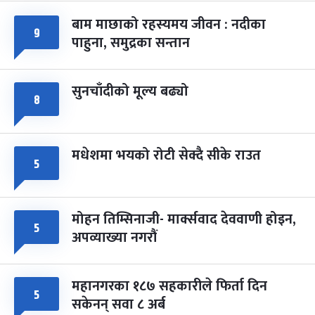
बाम माछाको रहस्यमय जीवन : नदीका
९
फागुपूर्णिमा
७ महिना बाँकी
८
पाहुना, समुद्रका सन्तान
-
चैत्र ८, २०८३
Mar 22, 2027
सोम
सुनचाँदीको मूल्य बढ्यो
८
मधेशमा भयको रोटी सेक्दै सीके राउत
५
मोहन तिम्सिनाजी- मार्क्सवाद देववाणी होइन,
५
अपव्याख्या नगरौं
महानगरका १८७ सहकारीले फिर्ता दिन
५
सकेनन् सवा ८ अर्ब