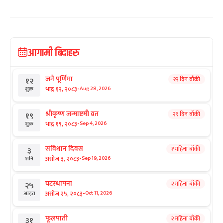
आगामी बिदाहरु
जनै पूर्णिमा
२२ दिन बाँकी
१२
-
भाद्र १२, २०८३
Aug 28, 2026
शुक्र
श्रीकृष्ण जन्माष्टमी व्रत
२९ दिन बाँकी
१९
-
भाद्र १९, २०८३
Sep 4, 2026
शुक्र
संविधान दिवस
१ महिना बाँकी
३
-
असोज ३, २०८३
Sep 19, 2026
शनि
घटस्थापना
२ महिना बाँकी
२५
-
असोज २५, २०८३
Oct 11, 2026
आइत
फूलपाती
२ महिना बाँकी
३१