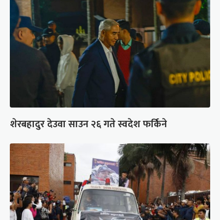
शेरबहादुर देउवा साउन २६ गते स्वदेश फर्किने