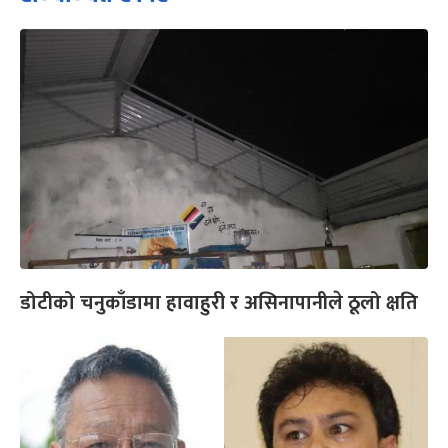
डोटीको चनुकाँडामा हावाहुरी र असिनापानीले ठूलो क्षति