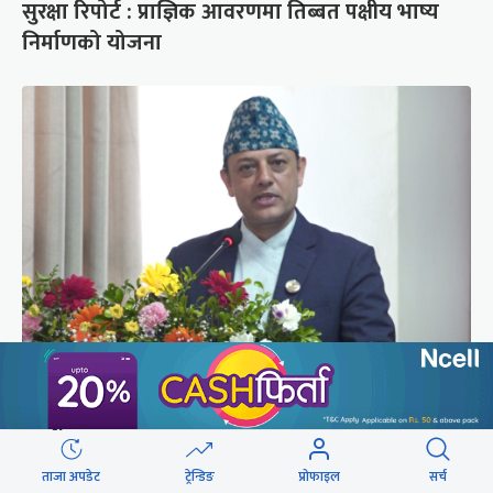
सुरक्षा रिपोर्ट : प्राज्ञिक आवरणमा तिब्बत पक्षीय भाष्य
निर्माणको योजना
‘संसद्‍मा कालो चस्मा खोल्नू, बैठक चल्दा सेयर कारोबार
नगर्नू’
ताजा अपडेट
ट्रेन्डिङ
प्रोफाइल
सर्च