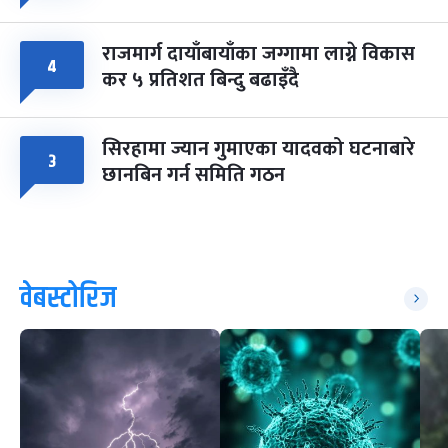
राजमार्ग दायाँबायाँका जग्गामा लाग्ने विकास
४
कर ५ प्रतिशत बिन्दु बढाइँदै
सिरहामा ज्यान गुमाएका यादवको घटनाबारे
३
छानबिन गर्न समिति गठन
वेबस्टोरिज