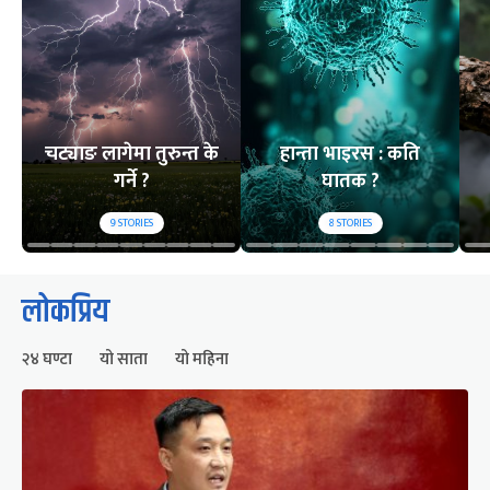
चट्याङ लागेमा तुरुन्त के
हान्ता भाइरस : कति
गर्ने ?
घातक ?
9
STORIES
8
STORIES
लोकप्रिय
२४ घण्टा
यो साता
यो महिना