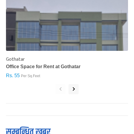
Gothatar
S
Office Space for Rent at Gothatar
H
Rs. 55
R
Per Sq.Feet
‹
›
सम्बन्धित खबर