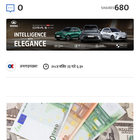
0
680
SHARES
अनलाइनखबर
२०८१ मंसिर २३ गते ६:३०