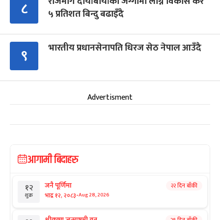
राजमार्ग दायाँबायाँका जग्गामा लाग्ने विकास कर
८
५ प्रतिशत बिन्दु बढाइँदै
भारतीय प्रधानसेनापति धिरज सेठ नेपाल आउँदै
९
Advertisment
आगामी बिदाहरु
जनै पूर्णिमा
२२ दिन बाँकी
१२
-
भाद्र १२, २०८३
Aug 28, 2026
शुक्र
श्रीकृष्ण जन्माष्टमी व्रत