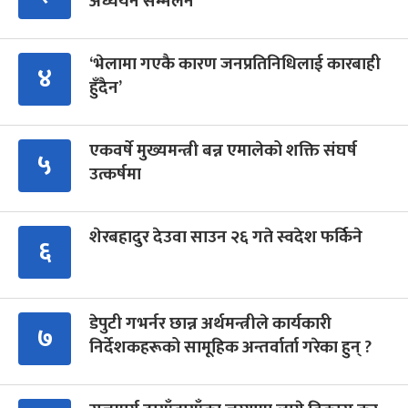
अध्ययन सम्मेलन
‘भेलामा गएकै कारण जनप्रतिनिधिलाई कारबाही
४
हुँदैन’
एकवर्षे मुख्यमन्त्री बन्न एमालेको शक्ति संघर्ष
५
उत्कर्षमा
शेरबहादुर देउवा साउन २६ गते स्वदेश फर्किने
६
डेपुटी गभर्नर छान्न अर्थमन्त्रीले कार्यकारी
७
निर्देशकहरूको सामूहिक अन्तर्वार्ता गरेका हुन् ?