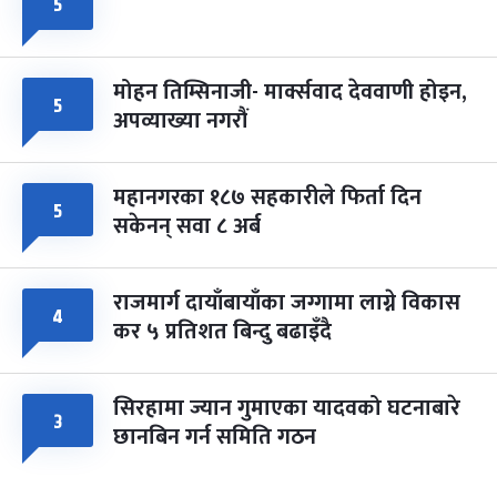
५
मोहन तिम्सिनाजी- मार्क्सवाद देववाणी होइन,
५
अपव्याख्या नगरौं
महानगरका १८७ सहकारीले फिर्ता दिन
५
सकेनन् सवा ८ अर्ब
राजमार्ग दायाँबायाँका जग्गामा लाग्ने विकास
४
कर ५ प्रतिशत बिन्दु बढाइँदै
सिरहामा ज्यान गुमाएका यादवको घटनाबारे
३
छानबिन गर्न समिति गठन