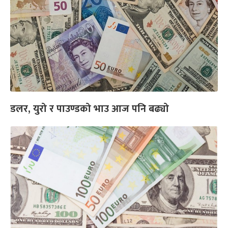
डलर, युरो र पाउण्डको भाउ आज पनि बढ्यो