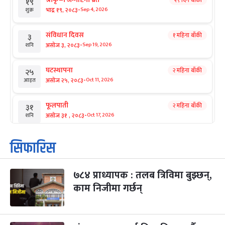
२९ दिन बाँकी
१९
-
भाद्र १९, २०८३
Sep 4, 2026
शुक्र
संविधान दिवस
१ महिना बाँकी
३
-
असोज ३, २०८३
Sep 19, 2026
शनि
घटस्थापना
२ महिना बाँकी
२५
-
असोज २५, २०८३
Oct 11, 2026
आइत
फूलपाती
२ महिना बाँकी
३१
-
असोज ३१ , २०८३
Oct 17, 2026
शनि
कार्तिक सङ्क्रान्ति
२ महिना बाँकी
१
सिफारिस
-
कार्तिक १, २०८३
Oct 18, 2026
आइत
७८४ प्राध्यापक : तलब त्रिविमा बुझ्छन्,
महानवमी
२ महिना बाँकी
३
-
काम निजीमा गर्छन्
कार्तिक ३, २०८३
Oct 20, 2026
मंगल
विजयादशमी
२ महिना बाँकी
४
-
कार्तिक ४, २०८३
Oct 21, 2026
बुध