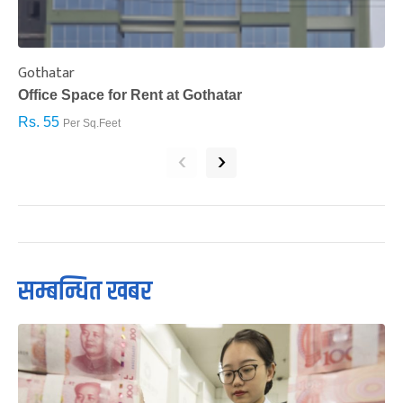
Gothatar
S
Office Space for Rent at Gothatar
H
Rs. 55
R
Per Sq.Feet
‹
›
सम्बन्धित खबर