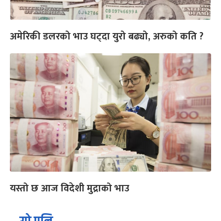
अमेरिकी डलरको भाउ घट्दा युरो बढ्यो, अरुको कति ?
यस्तो छ आज विदेशी मुद्राको भाउ