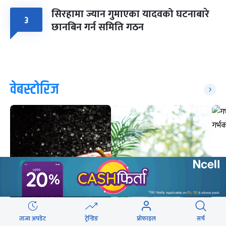
सिरहामा ज्यान गुमाएका यादवको घटनाबारे
३
छानबिन गर्न समिति गठन
वेबस्टोरिज
ताजा अपडेट
ट्रेन्डिङ
प्रोफाइल
सर्च
ग