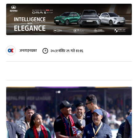
अनलाइनखबर
२०८१ मंसिर २९ गते १२:१६