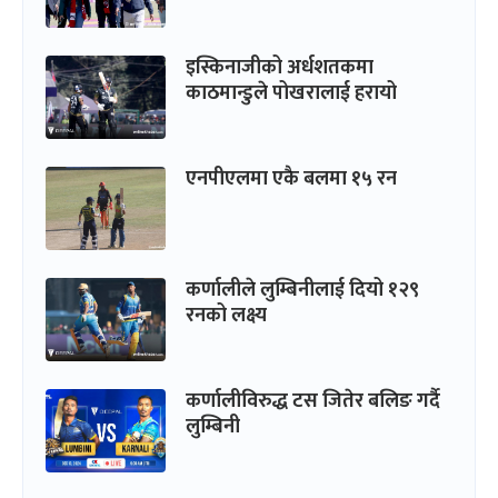
इस्किनाजीको अर्धशतकमा
काठमान्डुले पोखरालाई हरायो
एनपीएलमा एकै बलमा १५ रन
कर्णालीले लुम्बिनीलाई दियो १२९
रनको लक्ष्य
कर्णालीविरुद्ध टस जितेर बलिङ गर्दै
लुम्बिनी