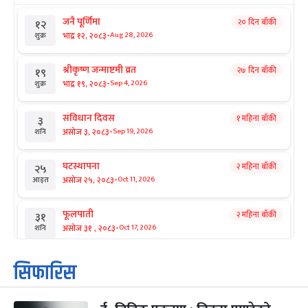
जनै पूर्णिमा
२० दिन बाँकी
१२
-
भाद्र १२, २०८३
Aug 28, 2026
शुक्र
श्रीकृष्ण जन्माष्टमी व्रत
२७ दिन बाँकी
१९
-
भाद्र १९, २०८३
Sep 4, 2026
शुक्र
संविधान दिवस
१ महिना बाँकी
३
-
असोज ३, २०८३
Sep 19, 2026
शनि
घटस्थापना
२ महिना बाँकी
२५
-
असोज २५, २०८३
Oct 11, 2026
आइत
फूलपाती
२ महिना बाँकी
३१
-
असोज ३१ , २०८३
Oct 17, 2026
शनि
कार्तिक सङ्क्रान्ति
२ महिना बाँकी
१
सिफारिस
-
कार्तिक १, २०८३
Oct 18, 2026
आइत