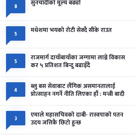
सुनचाँदीको मूल्य बढ्यो
८
मधेशमा भयको रोटी सेक्दै सीके राउत
५
राजमार्ग दायाँबायाँका जग्गामा लाग्ने विकास
५
कर ५ प्रतिशत बिन्दु बढाइँदै
ब्लु बस सेवाबाट लैंगिक असमानतालाई
४
प्रोत्साहन नगर्ने नीति लिएका हौं : मन्त्री बादी
एमाले महासचिवको दाबी- रास्वपाको पतन
३
उदय जत्तिकै छिटो हुन्छ