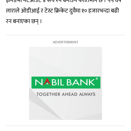
इनिङमा नटआउट ४ सय रन बनाउने कीर्तिमान छ । ५५ वर्षे
लाराले ओडीआई र टेस्ट क्रिकेट दुवैमा १० हजारभन्दा बढी
रन बनाएका छन् ।