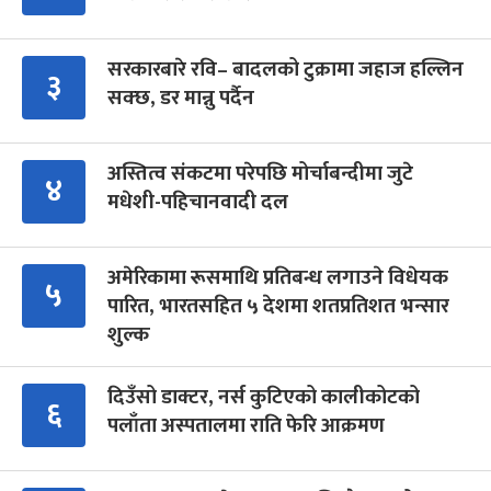
सरकारबारे रवि– बादलको टुक्रामा जहाज हल्लिन
३
सक्छ, डर मान्नु पर्दैन
अस्तित्व संकटमा परेपछि मोर्चाबन्दीमा जुटे
४
मधेशी-पहिचानवादी दल
अमेरिकामा रूसमाथि प्रतिबन्ध लगाउने विधेयक
५
पारित, भारतसहित ५ देशमा शतप्रतिशत भन्सार
शुल्क
दिउँसो डाक्टर, नर्स कुटिएको कालीकोटको
६
पलाँता अस्पतालमा राति फेरि आक्रमण