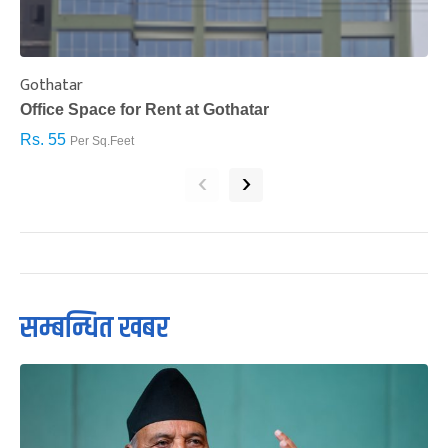
Gothatar
S
Office Space for Rent at Gothatar
H
Rs. 55
R
Per Sq.Feet
‹
›
सम्बन्धित खबर