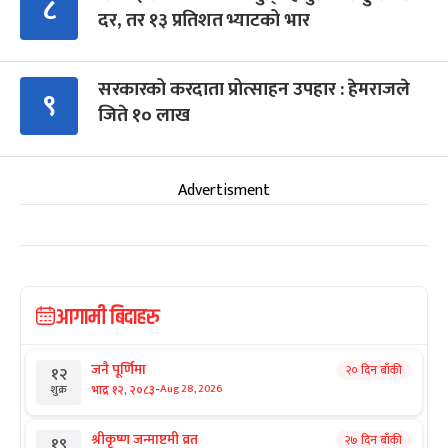
८
दर, तर १३ प्रतिशत भ्याटको भार
सरकारको करदाता प्रोत्साहन उपहार : हेमराजले
९
जिते १० लाख
Advertisment
आगामी बिदाहरु
जनै पूर्णिमा
२० दिन बाँकी
१२
-
भाद्र १२, २०८३
Aug 28, 2026
शुक्र
श्रीकृष्ण जन्माष्टमी व्रत
२७ दिन बाँकी
१९