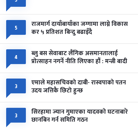
५
राजमार्ग दायाँबायाँका जग्गामा लाग्ने विकास
५
कर ५ प्रतिशत बिन्दु बढाइँदै
ब्लु बस सेवाबाट लैंगिक असमानतालाई
४
प्रोत्साहन नगर्ने नीति लिएका हौं : मन्त्री बादी
एमाले महासचिवको दाबी- रास्वपाको पतन
३
उदय जत्तिकै छिटो हुन्छ
सिरहामा ज्यान गुमाएका यादवको घटनाबारे
३
छानबिन गर्न समिति गठन