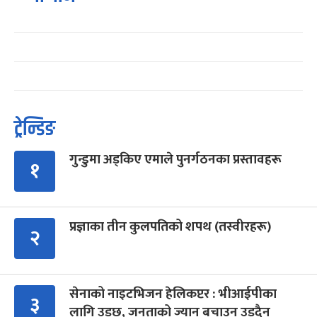
ट्रेन्डिङ
गुन्डुमा अड्किए एमाले पुनर्गठनका प्रस्तावहरू
१
प्रज्ञाका तीन कुलपतिको शपथ (तस्वीरहरू)
२
सेनाको नाइटभिजन हेलिकप्टर : भीआईपीका
३
लागि उड्छ, जनताको ज्यान बचाउन उड्दैन