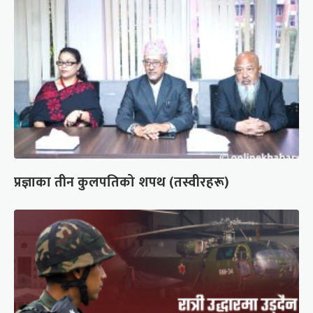
प्रज्ञाका तीन कुलपतिको शपथ (तस्वीरहरू)