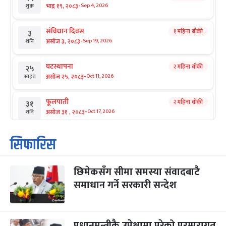
-
भाद्र १९, २०८३
Sep 4, 2026
शुक्र
संविधान दिवस
१ महिना बाँकी
३
-
असोज ३, २०८३
Sep 19, 2026
शनि
घटस्थापना
२ महिना बाँकी
२५
-
असोज २५, २०८३
Oct 11, 2026
आइत
फूलपाती
२ महिना बाँकी
३१
-
असोज ३१ , २०८३
Oct 17, 2026
शनि
कार्तिक सङ्क्रान्ति
२ महिना बाँकी
१
सिफारिस
-
कार्तिक १, २०८३
Oct 18, 2026
आइत
छिमेकसँग सीमा समस्या संवादबाटै
महानवमी
२ महिना बाँकी
३
-
समाधान गर्ने सरकारी सन्देश
कार्तिक ३, २०८३
Oct 20, 2026
मंगल
विजयादशमी
२ महिना बाँकी
४
-
कार्तिक ४, २०८३
Oct 21, 2026
बुध
प्रधानमन्त्रीकै उपेक्षामा परेको परम्परागत