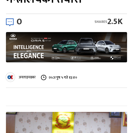
0
2.5K
SHARES
अनलाइनखबर
२०८१ पुष ५ गते १३:४०