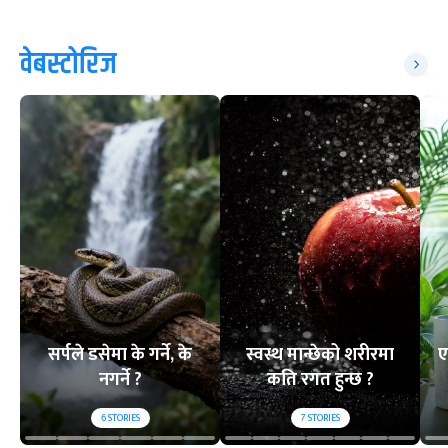
वेबस्टोरिज
सर्पले डसेमा के गर्ने, के
स्वस्थ मान्छेको शरीरमा
ए
नगर्ने ?
कति रगत हुन्छ ?
6
STORIES
7
STORIES