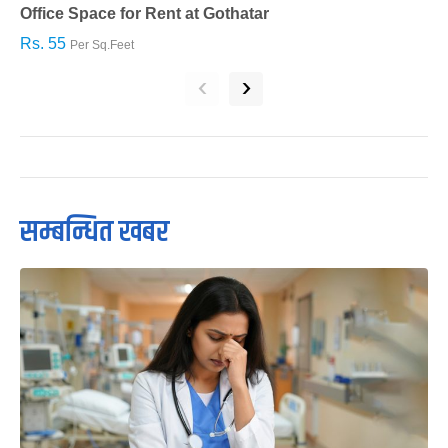
Office Space for Rent at Gothatar
H
Rs. 55
R
Per Sq.Feet
‹
›
सम्बन्धित खबर