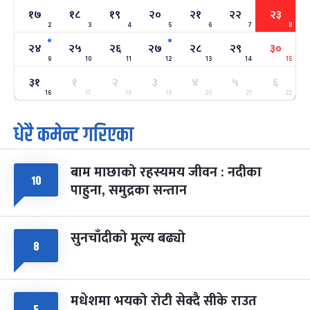
१७
१८
१९
२०
२१
२२
२३
2
3
4
5
6
7
8
अन्तराष्ट्रिय नारी दिवस
७ महिना बाँकी
२४
-
२४
२५
२६
२७
२८
२९
३०
फाल्गुन २४, २०८३
Mar 8, 2027
सोम
9
10
11
12
13
14
15
३१
ग्याल्पो ल्होसार
१
२
३
४
५
६
७ महिना बाँकी
२५
-
फाल्गुन २५, २०८३
Mar 9, 2027
मंगल
16
17
18
19
20
21
22
धेरै कमेन्ट गरिएका
पूर्णिमा व्रत
७ महिना बाँकी
७
-
चैत्र ७, २०८३
Mar 21, 2027
आइत
बाम माछाको रहस्यमय जीवन : नदीका
फागुपूर्णिमा
१०
७ महिना बाँकी
८
पाहुना, समुद्रका सन्तान
-
चैत्र ८, २०८३
Mar 22, 2027
सोम
सुनचाँदीको मूल्य बढ्यो
८
मधेशमा भयको रोटी सेक्दै सीके राउत