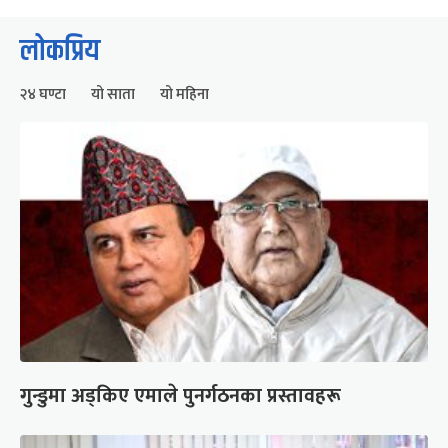
लोकप्रिय
२४ घण्टा
यो साता
यो महिना
गुन्डुमा अड्किए एमाले पुनर्गठनका प्रस्तावहरू