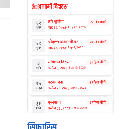
आगामी बिदाहरु
जनै पूर्णिमा
२० दिन बाँकी
१२
-
भाद्र १२, २०८३
Aug 28, 2026
शुक्र
श्रीकृष्ण जन्माष्टमी व्रत
२७ दिन बाँकी
१९
-
भाद्र १९, २०८३
Sep 4, 2026
शुक्र
संविधान दिवस
१ महिना बाँकी
३
-
असोज ३, २०८३
Sep 19, 2026
शनि
घटस्थापना
२ महिना बाँकी
२५
-
असोज २५, २०८३
Oct 11, 2026
आइत
फूलपाती
२ महिना बाँकी
३१
-
असोज ३१ , २०८३
Oct 17, 2026
शनि
कार्तिक सङ्क्रान्ति
२ महिना बाँकी
१
सिफारिस
-
कार्तिक १, २०८३
Oct 18, 2026
आइत