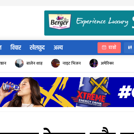
न
विचार
खेलकुद
अन्य
पात्रो
िष्ठान
बालेन शाह
नाइट भिजन
अमेरिका