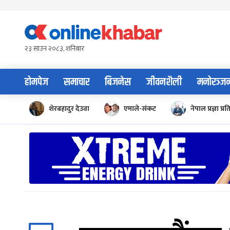
Skip
to
content
२३ साउन २०८३, शनिबार
होमपेज
समाचार
बिजनेस
जीवनशैली
मनोरञ्ज
शेरबहादुर देउवा
एमाले-संकट
नेपाल प्रज्ञा प्रत