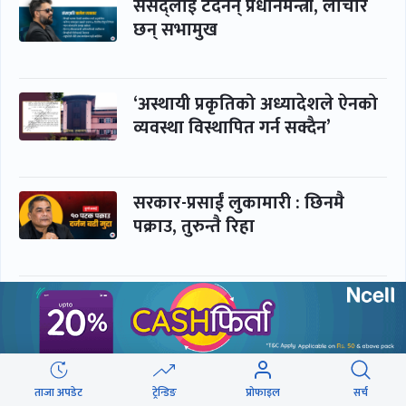
संसद्लाई टेर्दैनन् प्रधानमन्त्री, लाचार
छन् सभामुख
‘अस्थायी प्रकृतिको अध्यादेशले ऐनको
व्यवस्था विस्थापित गर्न सक्दैन’
सरकार-प्रसाईं लुकामारी : छिनमै
पक्राउ, तुरुन्तै रिहा
‘कामचलाउ’ नेतृत्वले थलियो स्वास्थ्य
क्षेत्र
ताजा अपडेट
ट्रेन्डिङ
प्रोफाइल
सर्च
पूर्णबहादुर-शेखर : पार्टी सभापति