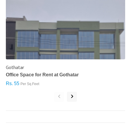
Gothatar
S
Office Space for Rent at Gothatar
H
Rs. 55
R
Per Sq.Feet
‹
›