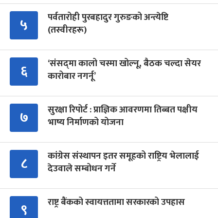
पर्वतारोही पुरबहादुर गुरुङको अन्त्येष्टि
५
(तस्वीरहरू)
‘संसद्‍मा कालो चस्मा खोल्नू, बैठक चल्दा सेयर
६
कारोबार नगर्नू’
सुरक्षा रिपोर्ट : प्राज्ञिक आवरणमा तिब्बत पक्षीय
७
भाष्य निर्माणको योजना
कांग्रेस संस्थापन इतर समूहको राष्ट्रिय भेलालाई
८
देउवाले सम्बोधन गर्ने
राष्ट्र बैंकको स्वायत्ततामा सरकारको उपहास
९