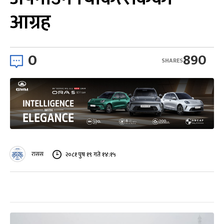
आग्रह
0
890
SHARES
रासस
२०८१ पुष १९ गते १४:१५