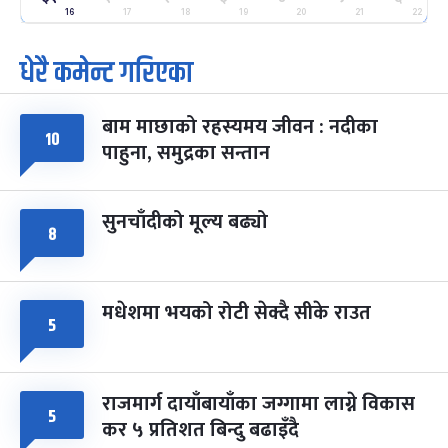
-
फाल्गुन २५, २०८३
Mar 9, 2027
मंगल
16
17
18
19
20
21
22
धेरै कमेन्ट गरिएका
पूर्णिमा व्रत
७ महिना बाँकी
७
-
चैत्र ७, २०८३
Mar 21, 2027
आइत
बाम माछाको रहस्यमय जीवन : नदीका
फागुपूर्णिमा
१०
७ महिना बाँकी
८
पाहुना, समुद्रका सन्तान
-
चैत्र ८, २०८३
Mar 22, 2027
सोम
सुनचाँदीको मूल्य बढ्यो
८
मधेशमा भयको रोटी सेक्दै सीके राउत
५
राजमार्ग दायाँबायाँका जग्गामा लाग्ने विकास
५
कर ५ प्रतिशत बिन्दु बढाइँदै