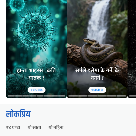
हान्ता भाइरस : कति
सर्पले डसेमा के गर्ने, के
घातक ?
नगर्ने ?
8
STORIES
6
STORIES
लोकप्रिय
२४ घण्टा
यो साता
यो महिना