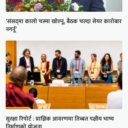
‘संसद्‍मा कालो चस्मा खोल्नू, बैठक चल्दा सेयर कारोबार
नगर्नू’
सुरक्षा रिपोर्ट : प्राज्ञिक आवरणमा तिब्बत पक्षीय भाष्य
निर्माणको योजना