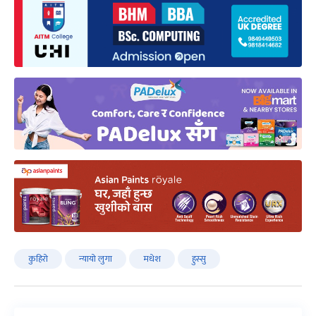
कुहिरो
न्यायो लुगा
मधेश
हुस्सु