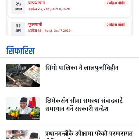
घटस्थापना
२ महिना बाँकी
२५
-
असोज २५, २०८३
Oct 11, 2026
आइत
फूलपाती
२ महिना बाँकी
३१
-
असोज ३१ , २०८३
Oct 17, 2026
शनि
कार्तिक सङ्क्रान्ति
२ महिना बाँकी
१
सिफारिस
-
कार्तिक १, २०८३
Oct 18, 2026
आइत
सिंगो पालिका नै लालपुर्जाविहीन
महानवमी
२ महिना बाँकी
३
-
कार्तिक ३, २०८३
Oct 20, 2026
मंगल
विजयादशमी
२ महिना बाँकी
४
-
कार्तिक ४, २०८३
Oct 21, 2026
बुध
छिमेकसँग सीमा समस्या संवादबाटै
समाधान गर्ने सरकारी सन्देश
पापा‌ङ्कुशा एकादशी व्रत
२ महिना बाँकी
५
-
कार्तिक ५, २०८३
Oct 22, 2026
बिहि
प्रधानमन्त्रीकै उपेक्षामा परेको परम्परागत
कुकुर तिहार
३ महिना बाँकी
२२