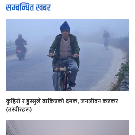
सम्बन्धित खबर
कुहिरो र हुस्सुले ढाकिएको दमक, जनजीवन कष्टकर
(तस्वीरहरू)