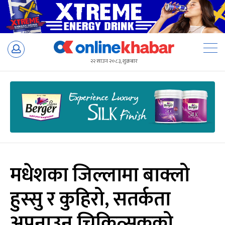
Skip
to
२२ साउन २०८३, शुक्रबार
content
मधेशका जिल्लामा बाक्लो
हुस्सु र कुहिरो, सतर्कता
अपनाउन चिकित्सकको