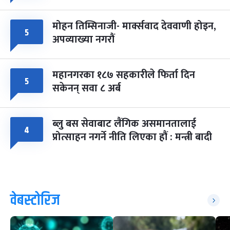
मोहन तिम्सिनाजी- मार्क्सवाद देववाणी होइन,
५
अपव्याख्या नगरौं
महानगरका १८७ सहकारीले फिर्ता दिन
५
सकेनन् सवा ८ अर्ब
ब्लु बस सेवाबाट लैंगिक असमानतालाई
४
प्रोत्साहन नगर्ने नीति लिएका हौं : मन्त्री बादी
वेबस्टोरिज