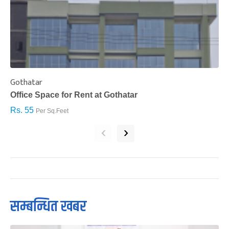
Gothatar
S
Office Space for Rent at Gothatar
H
Rs. 55
R
Per Sq.Feet
‹
›
सम्बन्धित खबर