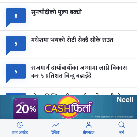
सुनचाँदीको मूल्य बढ्यो
८
मधेशमा भयको रोटी सेक्दै सीके राउत
५
राजमार्ग दायाँबायाँका जग्गामा लाग्ने विकास
५
कर ५ प्रतिशत बिन्दु बढाइँदै
मोहन तिम्सिनाजी- मार्क्सवाद देववाणी होइन,
५
अपव्याख्या नगरौं
महानगरका १८७ सहकारीले फिर्ता दिन
५
सकेनन् सवा ८ अर्ब
ताजा अपडेट
ट्रेन्डिङ
प्रोफाइल
सर्च