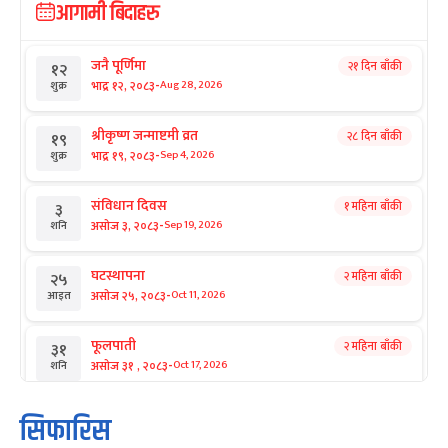
आगामी बिदाहरु
जनै पूर्णिमा
२१ दिन बाँकी
१२
-
भाद्र १२, २०८३
Aug 28, 2026
शुक्र
श्रीकृष्ण जन्माष्टमी व्रत
२८ दिन बाँकी
१९
-
भाद्र १९, २०८३
Sep 4, 2026
शुक्र
संविधान दिवस
१ महिना बाँकी
३
-
असोज ३, २०८३
Sep 19, 2026
शनि
घटस्थापना
२ महिना बाँकी
२५
-
असोज २५, २०८३
Oct 11, 2026
आइत
फूलपाती
२ महिना बाँकी
३१
-
असोज ३१ , २०८३
Oct 17, 2026
शनि
कार्तिक सङ्क्रान्ति
२ महिना बाँकी
१
सिफारिस
-
कार्तिक १, २०८३
Oct 18, 2026
आइत