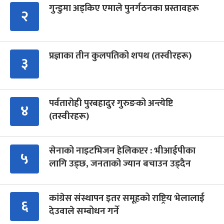
गुन्डुमा अड्किए एमाले पुनर्गठनका प्रस्तावहरू
२
प्रज्ञाका तीन कुलपतिको शपथ (तस्वीरहरू)
३
पर्वतारोही पुरबहादुर गुरुङको अन्त्येष्टि
४
(तस्वीरहरू)
सेनाको नाइटभिजन हेलिकप्टर : भीआईपीका
५
लागि उड्छ, जनताको ज्यान बचाउन उड्दैन
कांग्रेस संस्थापन इतर समूहको राष्ट्रिय भेलालाई
६
देउवाले सम्बोधन गर्ने