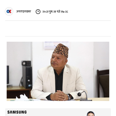
अनलाइनखबर
२०८१ पुष २१ गते १७:२८