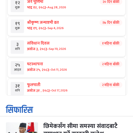
जनै पूर्णिमा
२० दिन बाँकी
१२
-
भाद्र १२, २०८३
Aug 28, 2026
शुक्र
श्रीकृष्ण जन्माष्टमी व्रत
२७ दिन बाँकी
१९
-
भाद्र १९, २०८३
Sep 4, 2026
शुक्र
संविधान दिवस
१ महिना बाँकी
३
-
असोज ३, २०८३
Sep 19, 2026
शनि
घटस्थापना
२ महिना बाँकी
२५
-
असोज २५, २०८३
Oct 11, 2026
आइत
फूलपाती
२ महिना बाँकी
३१
-
असोज ३१ , २०८३
Oct 17, 2026
शनि
कार्तिक सङ्क्रान्ति
२ महिना बाँकी
१
सिफारिस
-
कार्तिक १, २०८३
Oct 18, 2026
आइत
छिमेकसँग सीमा समस्या संवादबाटै
महानवमी
२ महिना बाँकी
३
-
कार्तिक ३, २०८३
Oct 20, 2026
मंगल