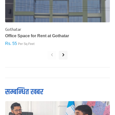
Gothatar
S
Office Space for Rent at Gothatar
H
Rs. 55
R
Per Sq.Feet
‹
›
सम्बन्धित खबर