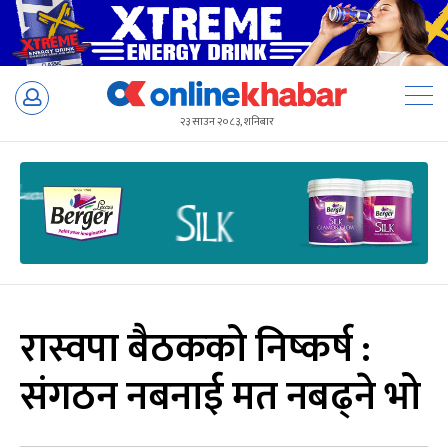
Skip
to
२३ साउन २०८३, शनिबार
content
रास्वपा बैठकको निष्कर्ष :
संगठन नबनाई मत नबढ्ने भो