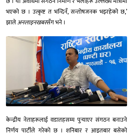
छ । यो अवधिमा संगठन निर्माण र भेलाहरू उल्लेख्य मात्रामा
भएको छ । उत्कृष्ट त भन्दिनँ, सन्तोषजनक भइरहेको छ,’
झाले
अनलाइनखबर
सँग भने ।
केन्द्रीय नेताहरूलाई वडातहसम्म पुर्‍याएर संगठन बनाउने
निर्णय पार्टीले गरेको छ । शनिबार र आइतबार बसेको