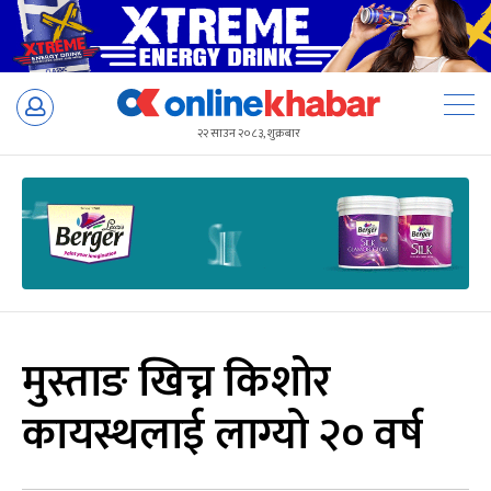
Skip
to
२२ साउन २०८३, शुक्रबार
content
मुस्ताङ खिच्न किशोर
कायस्थलाई लाग्यो २० वर्ष