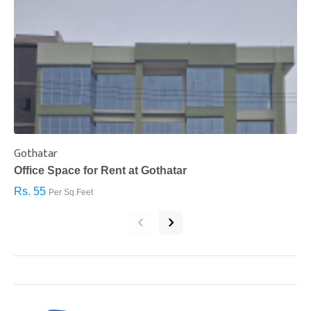
Gothatar
S
Office Space for Rent at Gothatar
H
Rs. 55
R
Per Sq.Feet
‹
›