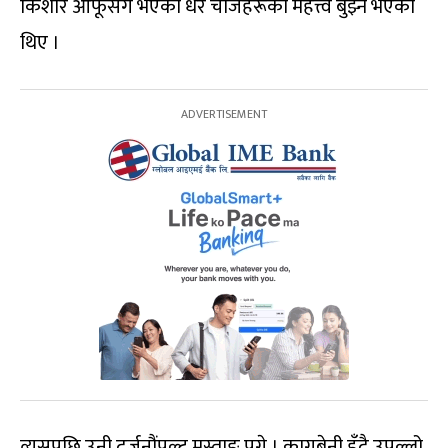
किशोर आफूसँग भएका धेरै चीजहरूको महत्त्व बुझ्ने भएका
थिए ।
त्यसपछि उनी दर्जनौंपल्ट मुस्ताङ पुगे । कागबेनी हुँदै उपल्लो