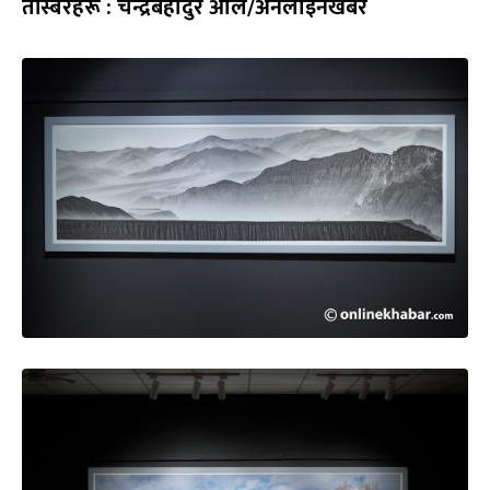
तस्बिरहरू : चन्द्रबहादुर आले/अनलाइनखबर