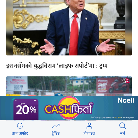
इरानसँगको युद्धविराम ‘लाइफ सपोर्ट’मा : ट्रम्प
ताजा अपडेट
ट्रेन्डिङ
प्रोफाइल
सर्च