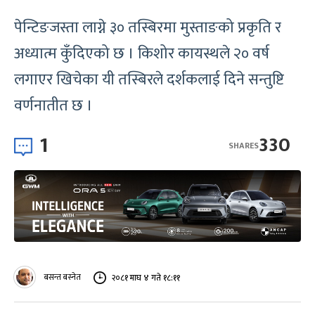
पेन्टिङजस्ता लाग्ने ३० तस्बिरमा मुस्ताङको प्रकृति र
अध्यात्म कुँदिएको छ । किशोर कायस्थले २० वर्ष
लगाएर खिचेका यी तस्बिरले दर्शकलाई दिने सन्तुष्टि
वर्णनातीत छ ।
1
330
SHARES
बसन्त बस्नेत
२०८१ माघ ४ गते १८:११