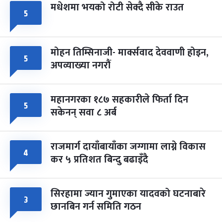
मधेशमा भयको रोटी सेक्दै सीके राउत
५
मोहन तिम्सिनाजी- मार्क्सवाद देववाणी होइन,
५
अपव्याख्या नगरौं
महानगरका १८७ सहकारीले फिर्ता दिन
५
सकेनन् सवा ८ अर्ब
राजमार्ग दायाँबायाँका जग्गामा लाग्ने विकास
४
कर ५ प्रतिशत बिन्दु बढाइँदै
सिरहामा ज्यान गुमाएका यादवको घटनाबारे
३
छानबिन गर्न समिति गठन