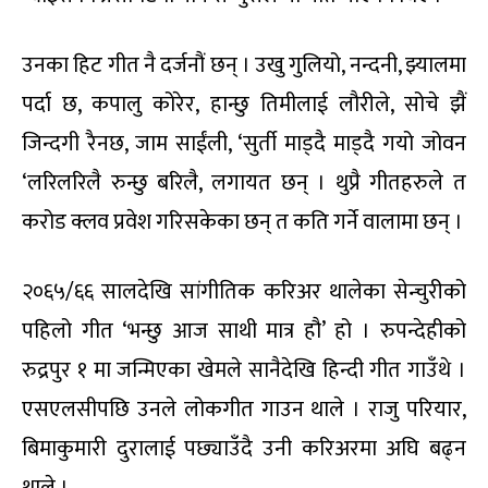
उनका हिट गीत नै दर्जनौं छन् । उखु गुलियो, नन्दनी, झ्यालमा
पर्दा छ, कपालु कोरेर, हान्छु तिमीलाई लौरीले, सोचे झैं
जिन्दगी रैनछ, जाम साईंली, ‘सुर्ती माड्दै माड्दै गयो जोवन
‘लरिलरिलै रुन्छु बरिलै, लगायत छन् । थुप्रै गीतहरुले त
करोड क्लव प्रवेश गरिसकेका छन् त कति गर्ने वालामा छन् ।
२०६५/६६ सालदेखि सांगीतिक करिअर थालेका सेन्चुरीको
पहिलो गीत ‘भन्छु आज साथी मात्र हौ’ हो । रुपन्देहीको
रुद्रपुर १ मा जन्मिएका खेमले सानैदेखि हिन्दी गीत गाउँथे ।
एसएलसीपछि उनले लोकगीत गाउन थाले । राजु परियार,
बिमाकुमारी दुरालाई पछ्याउँदै उनी करिअरमा अघि बढ्न