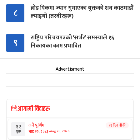
ब्रोड पिकमा ज्यान गुमाएका युक्तको शव काठमाडौं
८
ल्याइयो (तस्वीरहरू)
राष्ट्रिय परिचयपत्रको ‘सर्भर’ समस्याले १६
९
निकायका काम प्रभावित
Advertisment
आगामी बिदाहरु
जनै पूर्णिमा
२१ दिन बाँकी
१२
-
भाद्र १२, २०८३
Aug 28, 2026
शुक्र