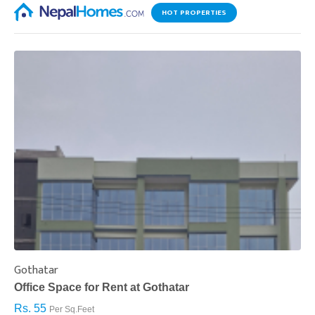
HOT PROPERTIES
Gothatar
S
Office Space for Rent at Gothatar
H
Rs. 55
R
Per Sq.Feet