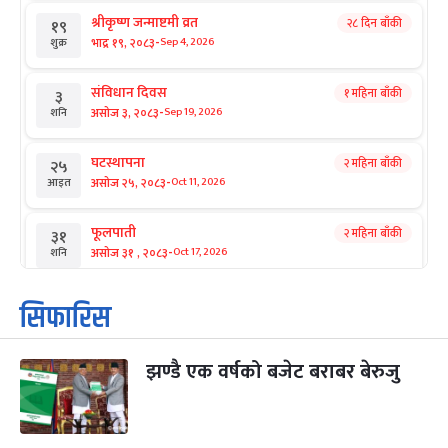
श्रीकृष्ण जन्माष्टमी व्रत
२८ दिन बाँकी
१९
-
भाद्र १९, २०८३
Sep 4, 2026
शुक्र
संविधान दिवस
१ महिना बाँकी
३
-
असोज ३, २०८३
Sep 19, 2026
शनि
घटस्थापना
२ महिना बाँकी
२५
-
असोज २५, २०८३
Oct 11, 2026
आइत
फूलपाती
२ महिना बाँकी
३१
-
असोज ३१ , २०८३
Oct 17, 2026
शनि
कार्तिक सङ्क्रान्ति
२ महिना बाँकी
१
सिफारिस
-
कार्तिक १, २०८३
Oct 18, 2026
आइत
झण्डै एक वर्षको बजेट बराबर बेरुजु
महानवमी
२ महिना बाँकी
३
-
कार्तिक ३, २०८३
Oct 20, 2026
मंगल
विजयादशमी
२ महिना बाँकी
४