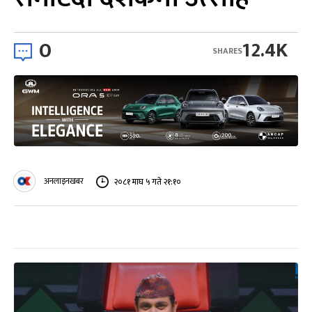
0
12.4K
SHARES
अनलाइनखबर
२०८१ माघ ५ गते २१:१०