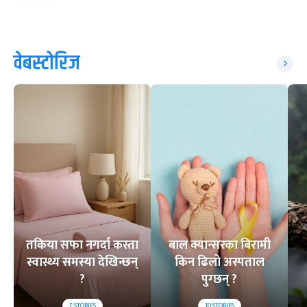
वेबस्टोरिज
तकिया सफा नगर्दा कस्ता
बाल क्यान्सरका बिरामी
स्वास्थ्य समस्या देखिन्छन्
किन ढिलो अस्पताल
?
पुग्छन् ?
7
STORIES
10
STORIES