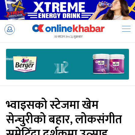
Skip
to
२२ साउन २०८३, शुक्रबार
content
भ्वाइसको स्टेजमा खेम
सेन्चुरीको बहार, लोकसंगीत
समेटिँदा दर्शकमा उत्साह